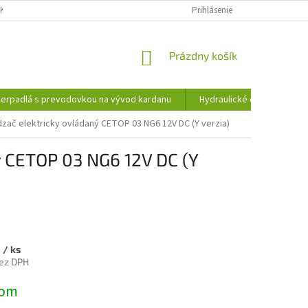
KY OCHRANY OSOBNÝCH ÚDAJOV
INFORMÁCIE O SÚBOROCH COOKIES
Prihlásenie
NÁKUPNÝ
Prázdny košík
KOŠÍK
erpadlá s prevodovkou na vývod kardanu
Hydraulické čerpadlá
dzač elektricky ovládaný CETOP 03 NG6 12V DC (Y verzia)
ý CETOP 03 NG6 12V DC (Y
2
/ ks
ez DPH
ová
dom