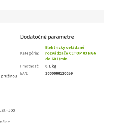
Dodatočné parametre
Elektricky ovládané
Kategória
:
rozvádzače CETOP 03 NG6
do 60 L/min
Hmotnosť
:
0.1 kg
EAN
:
2000000120059
ý pružinou
cSt - 500
imálne