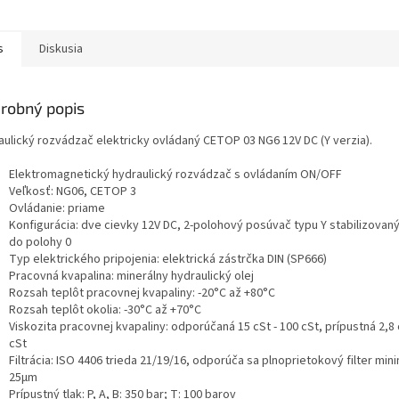
s
Diskusia
robný popis
aulický rozvádzač elektricky ovládaný CETOP 03 NG6 12V DC (Y verzia).
Elektromagnetický hydraulický rozvádzač s ovládaním ON/OFF
Veľkosť: NG06, CETOP 3
Ovládanie: priame
Konfigurácia: dve cievky 12V DC, 2-polohový posúvač typu Y stabilizovan
do polohy 0
Typ elektrického pripojenia: elektrická zástrčka DIN (SP666)
Pracovná kvapalina: minerálny hydraulický olej
Rozsah teplôt pracovnej kvapaliny: -20°C až +80°C
Rozsah teplôt okolia: -30°C až +70°C
Viskozita pracovnej kvapaliny: odporúčaná 15 cSt - 100 cSt, prípustná 2,8 
cSt
Filtrácia: ISO 4406 trieda 21/19/16, odporúča sa plnoprietokový filter min
25μm
Prípustný tlak: P, A, B: 350 bar; T: 100 barov