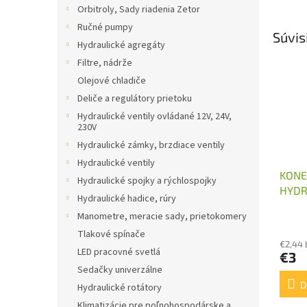
Orbitroly, Sady riadenia Zetor
Ručné pumpy
Súvis
Hydraulické agregáty
Filtre, nádrže
Olejové chladiče
Deliče a regulátory prietoku
Hydraulické ventily ovládané 12V, 24V,
230V
Hydraulické zámky, brzdiace ventily
Hydraulické ventily
KONE
Hydraulické spojky a rýchlospojky
HYDR
Hydraulické hadice, rúry
ROZV
Manometre, meracie sady, prietokomery
Tlakové spínače
€2,44
LED pracovné svetlá
€3
Sedačky univerzálne
D
Hydraulické rotátory
Klimatizácie pre poľnohospodárske a