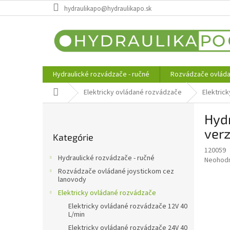
Prejsť
hydraulikapo@hydraulikapo.sk
na
obsah
Hydraulické rozvádzače - ručné
Rozvádzače ovláda
Domov
Elektricky ovládané rozvádzače
Elektric
B
Hydr
o
Preskočiť
č
verz
Kategórie
kategórie
n
120059
ý
Hydraulické rozvádzače - ručné
Priemer
Neohod
p
hodnote
Rozvádzače ovládané joystickom cez
a
produkt
lanovody
n
je
Elektricky ovládané rozvádzače
e
0,0
Elektricky ovládané rozvádzače 12V 40
z
l
L/min
5
Elektricky ovládané rozvádzače 24V 40
hviezdič