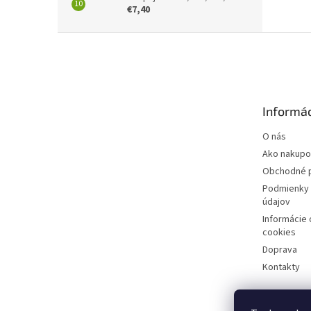
€7,40
Z
á
p
ä
t
Informác
i
e
O nás
Ako nakupo
Obchodné 
Podmienky 
údajov
Informácie
cookies
Doprava
Kontakty