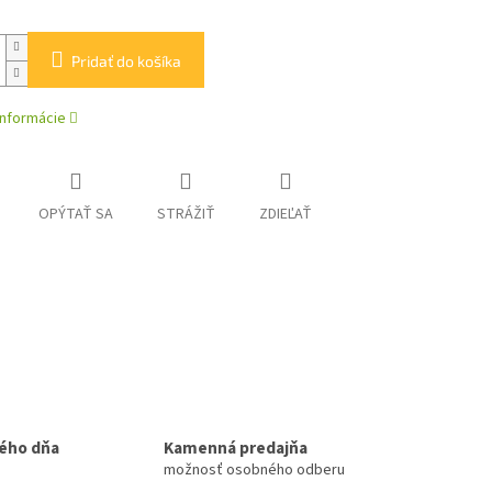
Pridať do košíka
informácie
OPÝTAŤ SA
STRÁŽIŤ
ZDIEĽAŤ
ého dňa
Kamenná predajňa
možnosť osobného odberu