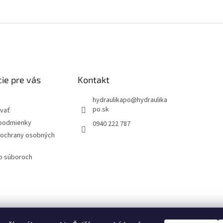
ie pre vás
Kontakt
hydraulikapo
@
hydraulika
po.sk
vať
podmienky
0940 222 787
ochrany osobných
 o súboroch