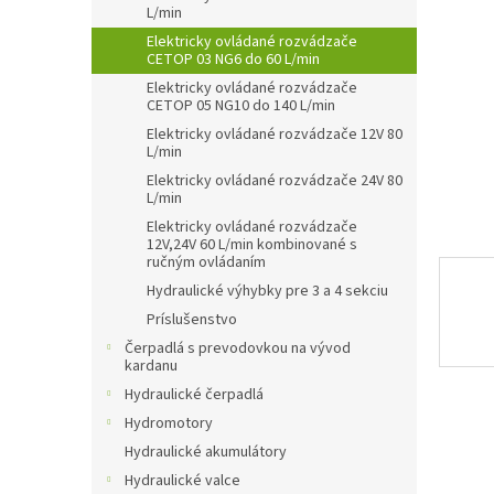
L/min
Elektricky ovládané rozvádzače
CETOP 03 NG6 do 60 L/min
Elektricky ovládané rozvádzače
CETOP 05 NG10 do 140 L/min
Elektricky ovládané rozvádzače 12V 80
L/min
Elektricky ovládané rozvádzače 24V 80
L/min
Elektricky ovládané rozvádzače
12V,24V 60 L/min kombinované s
ručným ovládaním
Hydraulické výhybky pre 3 a 4 sekciu
Príslušenstvo
Čerpadlá s prevodovkou na vývod
kardanu
Hydraulické čerpadlá
Hydromotory
Hydraulické akumulátory
Hydraulické valce