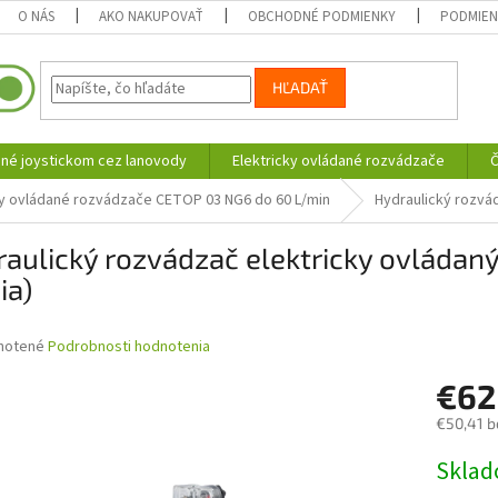
O NÁS
AKO NAKUPOVAŤ
OBCHODNÉ PODMIENKY
PODMIEN
HĽADAŤ
né joystickom cez lanovody
Elektricky ovládané rozvádzače
Č
ky ovládané rozvádzače CETOP 03 NG6 do 60 L/min
Hydraulický rozvá
aulický rozvádzač elektricky ovládan
ia)
né
notené
Podrobnosti hodnotenia
nie
€6
u
€50,41 b
Jednotk
Skla
cena:
iek.