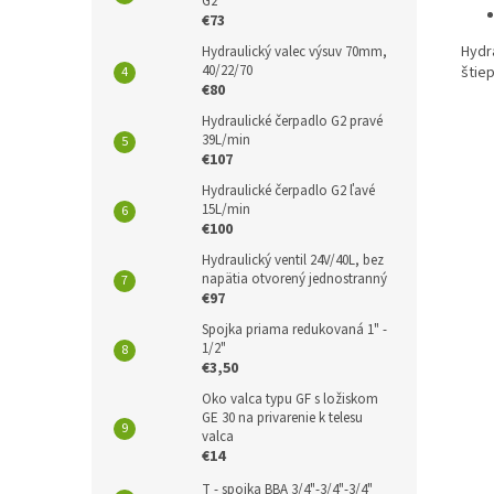
G2
€73
Hydr
Hydraulický valec výsuv 70mm,
40/22/70
štie
€80
Hydraulické čerpadlo G2 pravé
39L/min
€107
Hydraulické čerpadlo G2 ľavé
15L/min
€100
Hydraulický ventil 24V/40L, bez
napätia otvorený jednostranný
€97
Spojka priama redukovaná 1" -
1/2"
€3,50
Oko valca typu GF s ložiskom
GE 30 na privarenie k telesu
valca
€14
T - spojka BBA 3/4"-3/4"-3/4"