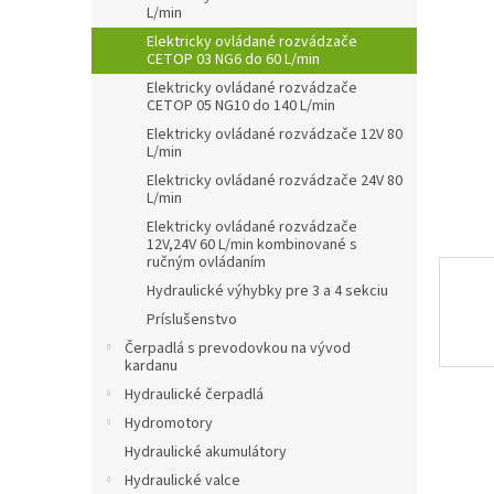
L/min
Elektricky ovládané rozvádzače
CETOP 03 NG6 do 60 L/min
Elektricky ovládané rozvádzače
CETOP 05 NG10 do 140 L/min
Elektricky ovládané rozvádzače 12V 80
L/min
Elektricky ovládané rozvádzače 24V 80
L/min
Elektricky ovládané rozvádzače
12V,24V 60 L/min kombinované s
ručným ovládaním
Hydraulické výhybky pre 3 a 4 sekciu
Príslušenstvo
Čerpadlá s prevodovkou na vývod
kardanu
Hydraulické čerpadlá
Hydromotory
Hydraulické akumulátory
Hydraulické valce