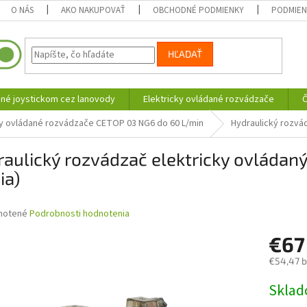
O NÁS
AKO NAKUPOVAŤ
OBCHODNÉ PODMIENKY
PODMIEN
HĽADAŤ
né joystickom cez lanovody
Elektricky ovládané rozvádzače
Č
ky ovládané rozvádzače CETOP 03 NG6 do 60 L/min
Hydraulický rozvá
aulický rozvádzač elektricky ovládan
ia)
né
notené
Podrobnosti hodnotenia
nie
€6
u
€54,47 
Jednotk
Skla
cena:
iek.