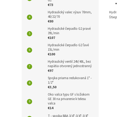
G2
€73
Hydr
Hydraulický valec výsuv 70mm,
40/22/70
štie
€80
Hydraulické čerpadlo G2 pravé
39L/min
€107
Hydraulické čerpadlo G2 ľavé
15L/min
€100
Hydraulický ventil 24V/40L, bez
napätia otvorený jednostranný
€97
Spojka priama redukovaná 1" -
1/2"
€3,50
Oko valca typu GF s ložiskom
GE 30 na privarenie k telesu
valca
€14
T - spojka BBA 3/4"-3/4"-3/4"