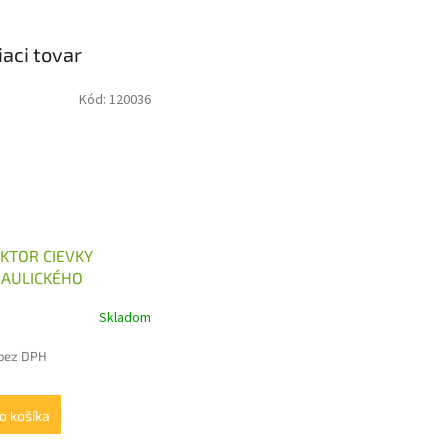
iaci tovar
Kód:
120036
KTOR CIEVKY
AULICKÉHO
ÁDZAČA 12V, 24V
Skladom
 bez DPH
o košíka