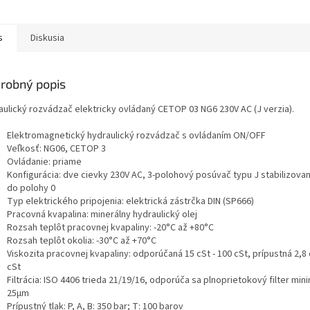
s
Diskusia
robný popis
aulický rozvádzač elektricky ovládaný CETOP 03 NG6 230V AC (J verzia).
Elektromagnetický hydraulický rozvádzač s ovládaním ON/OFF
Veľkosť: NG06, CETOP 3
Ovládanie: priame
Konfigurácia: dve cievky 230V AC, 3-polohový posúvač typu J stabilizova
do polohy 0
Typ elektrického pripojenia: elektrická zástrčka DIN (SP666)
Pracovná kvapalina: minerálny hydraulický olej
Rozsah teplôt pracovnej kvapaliny: -20°C až +80°C
Rozsah teplôt okolia: -30°C až +70°C
Viskozita pracovnej kvapaliny: odporúčaná 15 cSt - 100 cSt, prípustná 2,8 
cSt
Filtrácia: ISO 4406 trieda 21/19/16, odporúča sa plnoprietokový filter min
25μm
Prípustný tlak: P, A, B: 350 bar; T: 100 barov