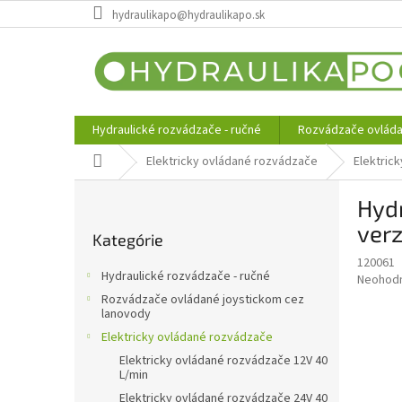
Prejsť
hydraulikapo@hydraulikapo.sk
na
obsah
Hydraulické rozvádzače - ručné
Rozvádzače ovláda
Domov
Elektricky ovládané rozvádzače
Elektric
B
Hydr
o
Preskočiť
č
verz
Kategórie
kategórie
n
120061
ý
Hydraulické rozvádzače - ručné
Priemer
Neohod
p
hodnote
Rozvádzače ovládané joystickom cez
a
produkt
lanovody
n
je
Elektricky ovládané rozvádzače
e
0,0
Elektricky ovládané rozvádzače 12V 40
z
l
L/min
5
Elektricky ovládané rozvádzače 24V 40
hviezdič