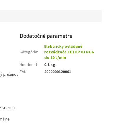
Dodatočné parametre
Elektricky ovládané
Kategória
:
rozvádzače CETOP 03 NG6
do 60 L/min
Hmotnosť
:
0.1 kg
EAN
:
2000000120061
ný pružinou
cSt - 500
imálne