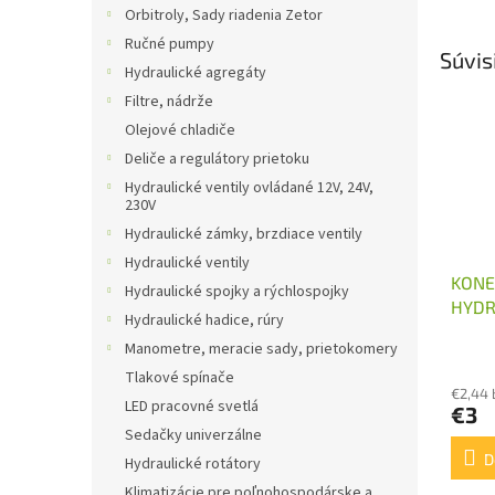
Orbitroly, Sady riadenia Zetor
Ručné pumpy
Súvis
Hydraulické agregáty
Filtre, nádrže
Olejové chladiče
Deliče a regulátory prietoku
Hydraulické ventily ovládané 12V, 24V,
230V
Hydraulické zámky, brzdiace ventily
Hydraulické ventily
KONE
Hydraulické spojky a rýchlospojky
HYDR
Hydraulické hadice, rúry
ROZV
Manometre, meracie sady, prietokomery
Tlakové spínače
€2,44
LED pracovné svetlá
€3
Sedačky univerzálne
D
Hydraulické rotátory
Klimatizácie pre poľnohospodárske a