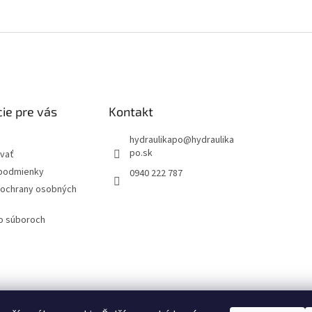
ie pre vás
Kontakt
hydraulikapo
@
hydraulika
po.sk
vať
podmienky
0940 222 787
ochrany osobných
 o súboroch