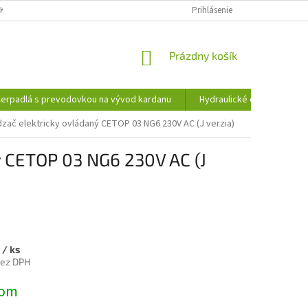
KY OCHRANY OSOBNÝCH ÚDAJOV
INFORMÁCIE O SÚBOROCH COOKIES
Prihlásenie
NÁKUPNÝ
Prázdny košík
KOŠÍK
erpadlá s prevodovkou na vývod kardanu
Hydraulické čerpadlá
dzač elektricky ovládaný CETOP 03 NG6 230V AC (J verzia)
ý CETOP 03 NG6 230V AC (J
7
/ ks
bez DPH
ová
dom