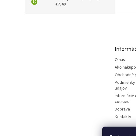
€7,40
Z
á
p
ä
t
Informác
i
e
O nás
Ako nakupo
Obchodné 
Podmienky 
údajov
Informácie
cookies
Doprava
Kontakty