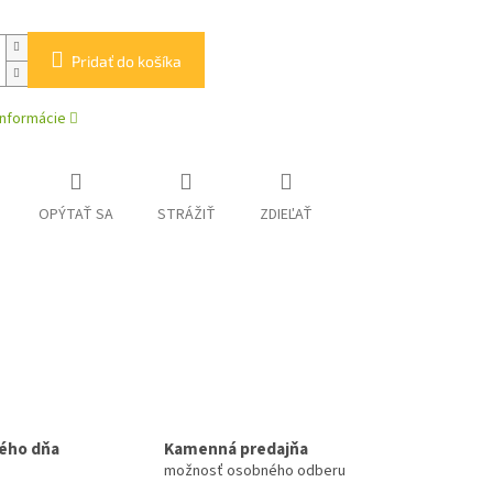
Pridať do košíka
informácie
OPÝTAŤ SA
STRÁŽIŤ
ZDIEĽAŤ
ého dňa
Kamenná predajňa
možnosť osobného odberu