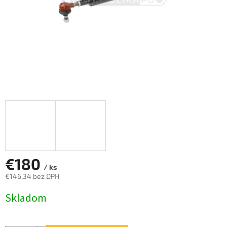
€180
/ ks
€146,34 bez DPH
Jednotková
Skladom
cena: