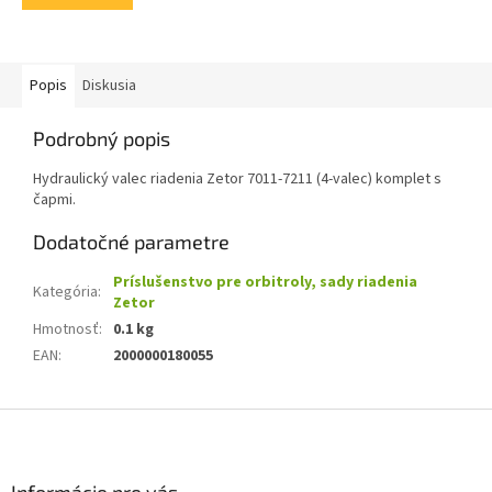
Popis
Diskusia
Podrobný popis
Hydraulický valec riadenia Zetor 7011-7211 (4-valec) komplet s
čapmi.
Dodatočné parametre
Príslušenstvo pre orbitroly, sady riadenia
Kategória
:
Zetor
Hmotnosť
:
0.1 kg
EAN
:
2000000180055
Z
á
p
ä
Informácie pre vás