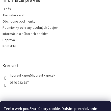
t
O nás
i
Ako nakupovať
e
Obchodné podmienky
Podmienky ochrany osobných údajov
Informácie o súboroch cookies
Doprava
Kontakty
Kontakt
hydraulikapo
@
hydraulikapo.sk
0940 222 787
Tento web používa súbory cookie. Ďalším prechádzaním