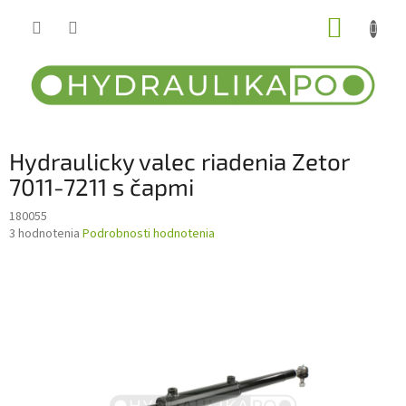
Prejsť
NÁKUP
na
obsah
KOŠÍK
Hydraulicky valec riadenia Zetor
7011-7211 s čapmi
180055
Priemerné
3 hodnotenia
Podrobnosti hodnotenia
hodnotenie
produktu
je
3,0
z
5
hviezdičiek.