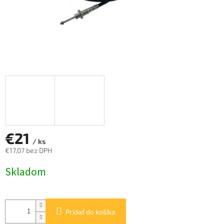
€21
/ ks
€17,07 bez DPH
Jednotková
Skladom
cena:
Pridať do košíka