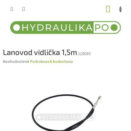
Prejsť
NÁKUP
na
obsah
KOŠÍK
Lanovod vidlička 1,5m
110030
Priemerné
Neohodnotené
Podrobnosti hodnotenia
hodnotenie
produktu
je
0,0
z
5
hviezdičiek.