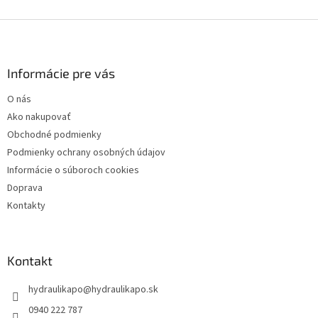
Z
á
p
ä
Informácie pre vás
t
O nás
i
Ako nakupovať
e
Obchodné podmienky
Podmienky ochrany osobných údajov
Informácie o súboroch cookies
Doprava
Kontakty
Kontakt
hydraulikapo
@
hydraulikapo.sk
0940 222 787