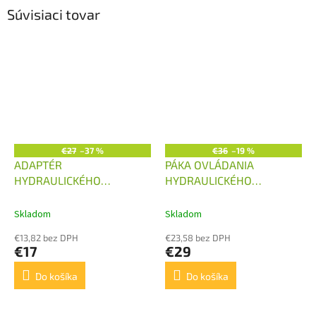
Súvisiaci tovar
€27
–37 %
€36
–19 %
ADAPTÉR
PÁKA OVLÁDANIA
HYDRAULICKÉHO
HYDRAULICKÉHO
ROZVÁDZAČA P40,80 NA
ROZVÁDZAČA
LANOVOD
Skladom
Skladom
€13,82 bez DPH
€23,58 bez DPH
€17
€29
Do košíka
Do košíka