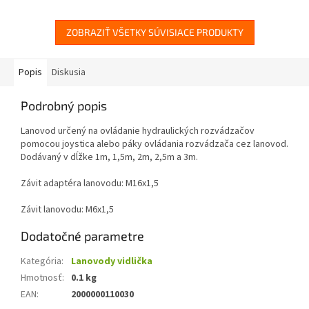
ZOBRAZIŤ VŠETKY SÚVISIACE PRODUKTY
Popis
Diskusia
Podrobný popis
Lanovod určený na ovládanie hydraulických rozvádzačov
pomocou joystica alebo páky ovládania rozvádzača cez lanovod.
Dodávaný v dĺžke 1m, 1,5m, 2m, 2,5m a 3m.
Závit adaptéra lanovodu: M16x1,5
Závit lanovodu: M6x1,5
Dodatočné parametre
Kategória
:
Lanovody vidlička
Hmotnosť
:
0.1 kg
EAN
:
2000000110030