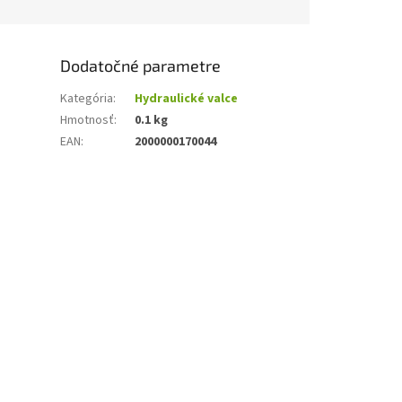
Dodatočné parametre
Kategória
:
Hydraulické valce
Hmotnosť
:
0.1 kg
EAN
:
2000000170044