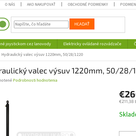
O NÁS
AKO NAKUPOVAŤ
OBCHODNÉ PODMIENKY
PODMIEN
HĽADAŤ
né joystickom cez lanovody
Elektricky ovládané rozvádzače
Č
Hydraulický valec výsuv 1220mm, 50/28/1220
raulický valec výsuv 1220mm, 50/28/
né
notené
Podrobnosti hodnotenia
nie
€2
u
€211,38 
Jednotk
Skla
cena:
iek.