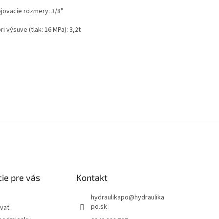
ojovacie rozmery: 3/8"
pri výsuve (tlak: 16 MPa): 3,2t
ie pre vás
Kontakt
hydraulikapo
@
hydraulika
po.sk
vať