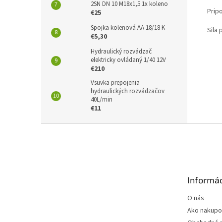
2SN DN 10 M18x1,5 1x koleno
Prip
€25
Spojka kolenová AA 18/18 K
Sila 
€5,30
Hydraulický rozvádzač
elektricky ovládaný 1/40 12V
€210
Vsuvka prepojenia
hydraulických rozvádzačov
40L/min
€11
Z
á
p
ä
t
Informác
i
e
O nás
Ako nakupo