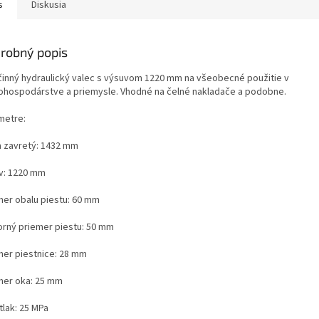
s
Diskusia
robný popis
činný hydraulický valec s výsuvom 1220 mm na všeobecné použitie v
ohospodárstve a priemysle. Vhodné na čelné nakladače a podobne.
metre:
a zavretý: 1432 mm
v: 1220 mm
mer obalu piestu: 60 mm
orný priemer piestu: 50 mm
mer piestnice: 28 mm
mer oka: 25 mm
tlak: 25 MPa