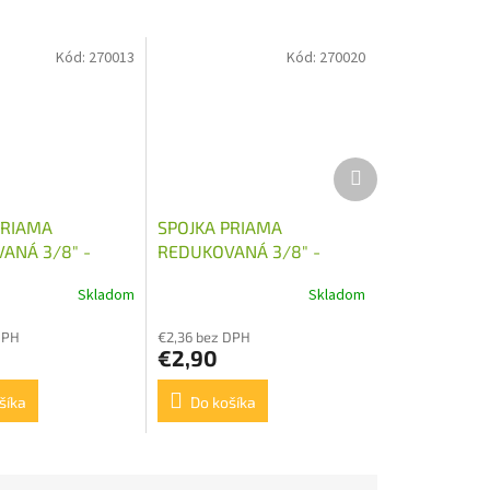
Kód:
270013
Kód:
270020
Ďalší
produkt
PRIAMA
SPOJKA PRIAMA
ANÁ 3/8" -
REDUKOVANÁ 3/8" -
M22X1,5
Skladom
Skladom
DPH
€2,36 bez DPH
€2,90
šíka
Do košíka