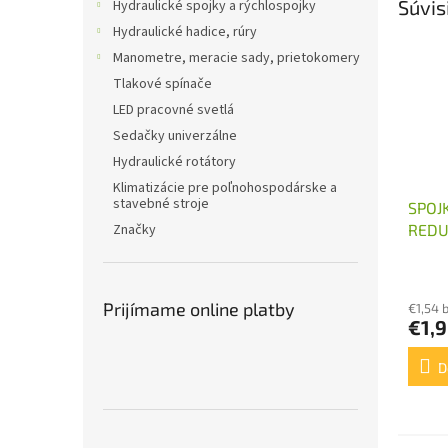
Súvis
Hydraulické spojky a rýchlospojky
Hydraulické hadice, rúry
Manometre, meracie sady, prietokomery
Tlakové spínače
LED pracovné svetlá
Sedačky univerzálne
Hydraulické rotátory
Klimatizácie pre poľnohospodárske a
stavebné stroje
SPOJ
REDU
Značky
M14X
Prijímame online platby
€1,54 
€1,
D