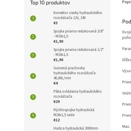
Popi
Top 10 produktov
Konektor cievky hydraulického
rozvádzača 12V, 24V
Pod
€3
Spojka priama redukovaná 3/8"
Dvoj
- M18x1,5
poľn
€1,90
Para
Spojka priama redukovaná 1/2"
- M18x1,5
Dĺžk
€1,90
Gumená prachovka
Výsu
hydraulického rozvádzača
40,80L/min
Prie
€4
Páka ovládania hydraulického
Vnút
rozvádzača
€29
Prie
Rýchlospojka hydraulická
M18x1,5 sada
Prie
€12
Max. 
Hadica hydraulická 3000mm