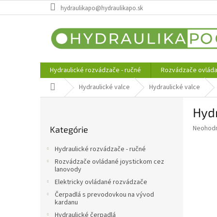
Prejsť
hydraulikapo@hydraulikapo.sk
na
obsah
Hydraulické rozvádzače - ručné
Rozvádzače ovláda
Domov
Hydraulické valce
Hydraulické valce
B
Hyd
o
Preskočiť
č
Priemer
Neohod
Kategórie
kategórie
n
hodnote
ý
produkt
Hydraulické rozvádzače - ručné
p
je
Rozvádzače ovládané joystickom cez
0,0
a
lanovody
z
n
Elektricky ovládané rozvádzače
5
e
hviezdič
Čerpadlá s prevodovkou na vývod
l
kardanu
Hydraulické čerpadlá