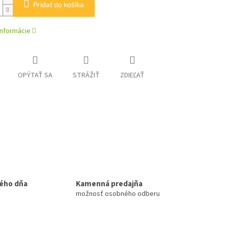
Pridať do košíka
informácie
OPÝTAŤ SA
STRÁŽIŤ
ZDIEĽAŤ
ého dňa
Kamenná predajňa
možnosť osobného odberu