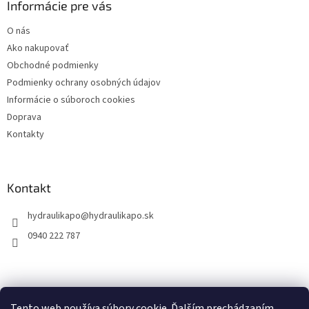
ä
Informácie pre vás
t
O nás
i
Ako nakupovať
e
Obchodné podmienky
Podmienky ochrany osobných údajov
Informácie o súboroch cookies
Doprava
Kontakty
Kontakt
hydraulikapo
@
hydraulikapo.sk
0940 222 787
Tento web používa súbory cookie. Ďalším prechádzaním