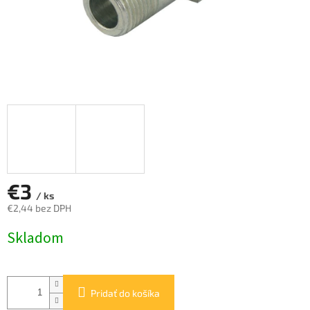
€3
/ ks
€2,44 bez DPH
Jednotková
Skladom
cena:
Pridať do košíka