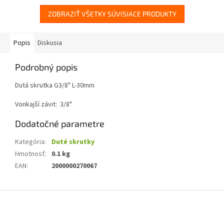
ZOBRAZIŤ VŠETKY SÚVISIACE PRODUKTY
Popis
Diskusia
Podrobný popis
Dutá skrutka G3/8" L-30mm
Vonkajší závit: 3/8"
Dodatočné parametre
Kategória
:
Duté skrutky
Hmotnosť
:
0.1 kg
EAN
:
2000000270067
Z
á
p