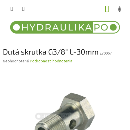
Prejsť
NÁKUP
na
obsah
KOŠÍK
Dutá skrutka G3/8" L-30mm
270067
Priemerné
Neohodnotené
Podrobnosti hodnotenia
hodnotenie
produktu
je
0,0
z
5
hviezdičiek.