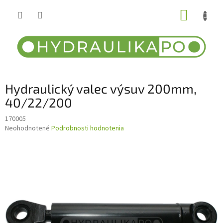
Prejsť
NÁKUP
na
obsah
KOŠÍK
Hydraulický valec výsuv 200mm,
40/22/200
170005
Priemerné
Neohodnotené
Podrobnosti hodnotenia
hodnotenie
produktu
je
0,0
z
5
hviezdičiek.