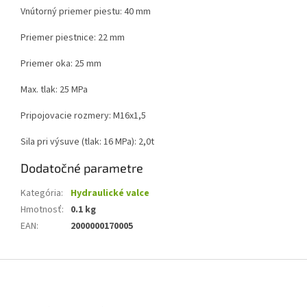
Vnútorný priemer piestu: 40 mm
Priemer piestnice: 22 mm
Priemer oka: 25 mm
Max. tlak: 25 MPa
Pripojovacie rozmery: M16x1,5
Sila pri výsuve (tlak: 16 MPa): 2,0t
Dodatočné parametre
Kategória
:
Hydraulické valce
Hmotnosť
:
0.1 kg
EAN
:
2000000170005
Z
á
p