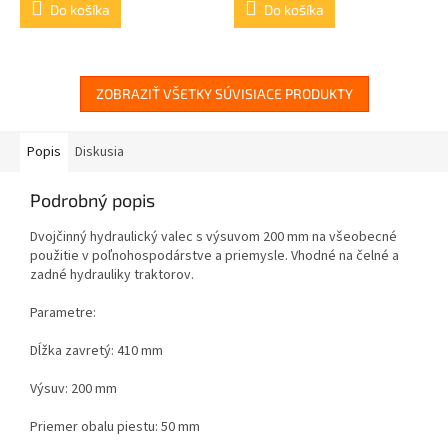
Do košíka
Do košíka
ZOBRAZIŤ VŠETKY SÚVISIACE PRODUKTY
Popis
Diskusia
Podrobný popis
Dvojčinný hydraulický valec s výsuvom 200 mm na všeobecné
použitie v poľnohospodárstve a priemysle. Vhodné na čelné a
zadné hydrauliky traktorov.
Parametre:
Dĺžka zavretý: 410 mm
Výsuv: 200 mm
Priemer obalu piestu: 50 mm