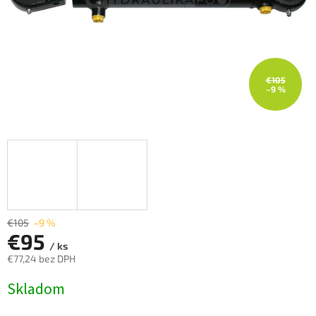
€105
–9 %
€105
–9 %
€95
/ ks
€77,24 bez DPH
Jednotková
Skladom
cena: