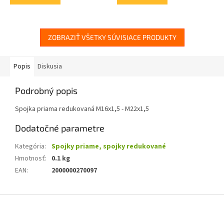
ZOBRAZIŤ VŠETKY SÚVISIACE PRODUKTY
Popis
Diskusia
Podrobný popis
Spojka priama redukovaná M16x1,5 - M22x1,5
Dodatočné parametre
Kategória
:
Spojky priame, spojky redukované
Hmotnosť
:
0.1 kg
EAN
:
2000000270097
Z
á
p