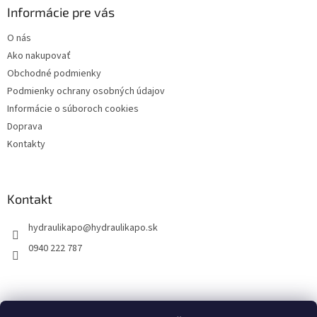
ä
Informácie pre vás
t
O nás
i
Ako nakupovať
e
Obchodné podmienky
Podmienky ochrany osobných údajov
Informácie o súboroch cookies
Doprava
Kontakty
Kontakt
hydraulikapo
@
hydraulikapo.sk
0940 222 787