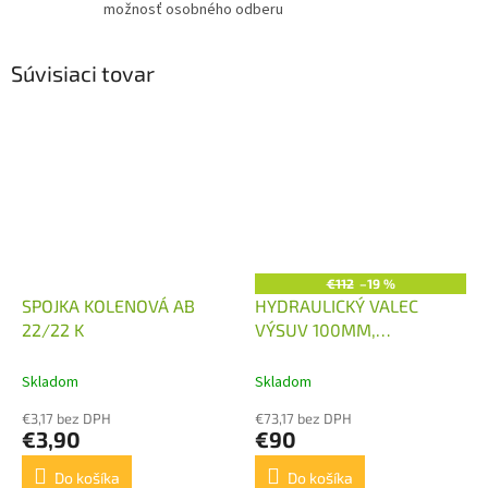
možnosť osobného odberu
Súvisiaci tovar
€112
–19 %
SPOJKA KOLENOVÁ AB
HYDRAULICKÝ VALEC
22/22 K
VÝSUV 100MM,
40/22/100
Skladom
Skladom
€3,17 bez DPH
€73,17 bez DPH
€3,90
€90
Do košíka
Do košíka