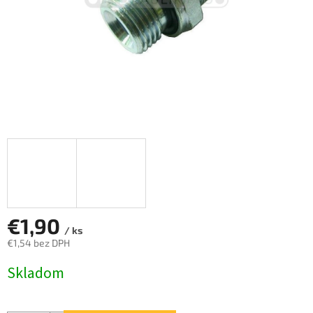
€1,90
/ ks
€1,54 bez DPH
Jednotková
Skladom
cena: