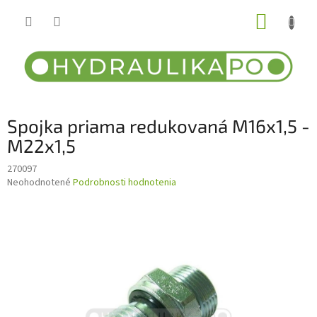
Prejsť
NÁKUP
na
obsah
KOŠÍK
Spojka priama redukovaná M16x1,5 -
M22x1,5
270097
Priemerné
Neohodnotené
Podrobnosti hodnotenia
hodnotenie
produktu
je
0,0
z
5
hviezdičiek.