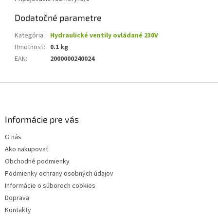
Dodatočné parametre
Kategória
:
Hydraulické ventily ovládané 230V
Hmotnosť
:
0.1 kg
EAN
:
2000000240024
Z
á
p
ä
Informácie pre vás
t
O nás
i
Ako nakupovať
e
Obchodné podmienky
Podmienky ochrany osobných údajov
Informácie o súboroch cookies
Doprava
Kontakty