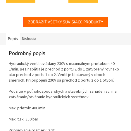
ZOBRAZIŤ VŠETKY SÚVISIACE PRODUKTY
Popis
Diskusia
Podrobný popis
Hydraulický ventil ovládaný 230V s maximálnym prietokom 40
L/min. Bez napätia je prechod z portu 2 do 1 zatvorený rovnako
ako prechod z portu 1 do 2. Ventil je blokovaný v oboch
smeroch. Pri pripojení 230V sa prechod z portu 2 do 1 otvorí.
Použitie v poľnohospodárskych a stavebných zariadeniach na
zatváranie/otváranie hydraulických systémov.
Max. prietok: 40L/min.
Max. tlak: 350 bar
Pripojovacie rozmery: 3/8"