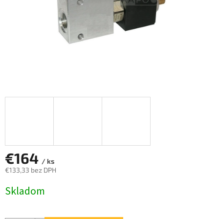
€164
/ ks
€133,33 bez DPH
Jednotková
Skladom
cena: