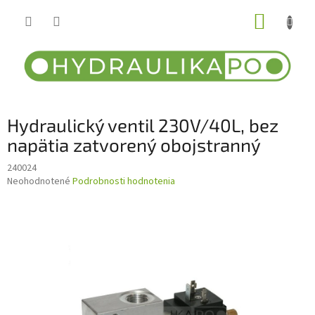
Prejsť
NÁKUP
na
obsah
KOŠÍK
Hydraulický ventil 230V/40L, bez
napätia zatvorený obojstranný
240024
Priemerné
Neohodnotené
Podrobnosti hodnotenia
hodnotenie
produktu
je
0,0
z
5
hviezdičiek.