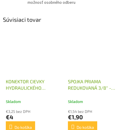
možnosť osobného odberu
Súvisiaci tovar
KONEKTOR CIEVKY
SPOJKA PRIAMA
HYDRAULICKÉHO
REDUKOVANÁ 3/8" -
ROZVÁDZAČA 240V S
M14X1,5
USMERŇOVAČOM
Skladom
Skladom
€3,25 bez DPH
€1,54 bez DPH
€4
€1,90
Do košíka
Do košíka