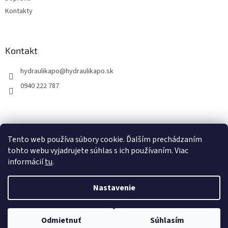
Kontakty
Kontakt
hydraulikapo
@
hydraulikapo.sk
0940 222 787
Tento web používa súbory cookie. Ďalším prechádzaním
tohto webu vyjadrujete súhlas s ich používaním. Viac
informácií
tu
.
Nastavenie
Vytvoril Shoptet
Odmietnuť
Súhlasím
Copyright 2026
HYDRAULIKA PO
. Všetky práva vyhradené.