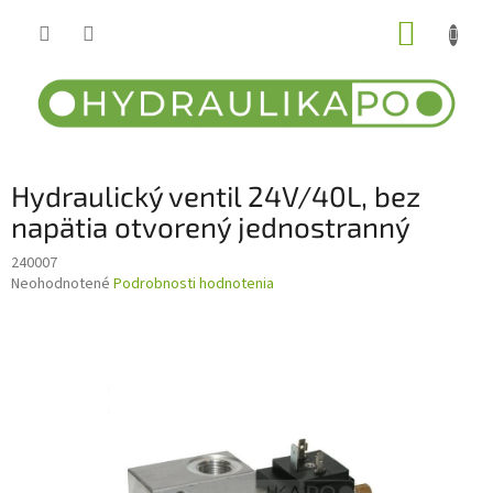
Prejsť
NÁKUP
na
obsah
KOŠÍK
Hydraulický ventil 24V/40L, bez
napätia otvorený jednostranný
240007
Priemerné
Neohodnotené
Podrobnosti hodnotenia
hodnotenie
produktu
je
0,0
z
5
hviezdičiek.