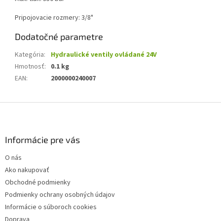
Pripojovacie rozmery: 3/8"
Dodatočné parametre
Kategória
:
Hydraulické ventily ovládané 24V
Hmotnosť
:
0.1 kg
EAN
:
2000000240007
Z
á
p
ä
Informácie pre vás
t
O nás
i
Ako nakupovať
e
Obchodné podmienky
Podmienky ochrany osobných údajov
Informácie o súboroch cookies
Doprava