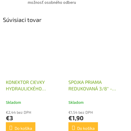
možnosť osobného odberu
Súvisiaci tovar
KONEKTOR CIEVKY
SPOJKA PRIAMA
HYDRAULICKÉHO
REDUKOVANÁ 3/8" -
ROZVÁDZAČA 12V, 24V
M14X1,5
Skladom
Skladom
€2,44 bez DPH
€1,54 bez DPH
€3
€1,90
Do košíka
Do košíka