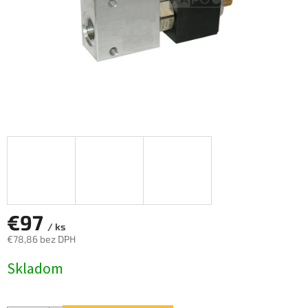
€97
/ ks
€78,86 bez DPH
Jednotková
Skladom
cena: