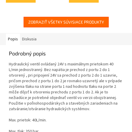
ZOBRAZIŤ VŠETKY SÚVISIACE PRODUKTY
Popis
Diskusia
Podrobný popis
Hydraulický ventil ovládaný 24V s maximálnym prietokom 40
L/min jednostranný. Bez napätia je prechod z portu 2 do 1
otvorený , pri pripojení 24V sa prechod z portu 2 do 1 uzavrie,
pričom prechod z portu 1 do 2 je rovnako uzavretý ale v prípade
zvýšenia tlaku na strane portu 1 nad hodnotu tlaku na porte 2
môže dôjsť k otvoreniu prechodu z portu 1 do 2. Ak je to
nežiadúce je potrebné objednať ventil vo verzii obojstrannej.
Použitie v poľnohospodárskych a stavebných zariadeniach na
zatváranie/otváranie hydraulických systémov.
Max. prietok: 40L/min.
Max. tlak: 350 bar