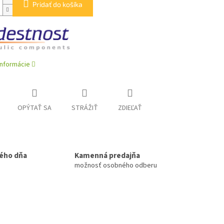
Pridať do košíka
informácie
OPÝTAŤ SA
STRÁŽIŤ
ZDIEĽAŤ
ého dňa
Kamenná predajňa
možnosť osobného odberu