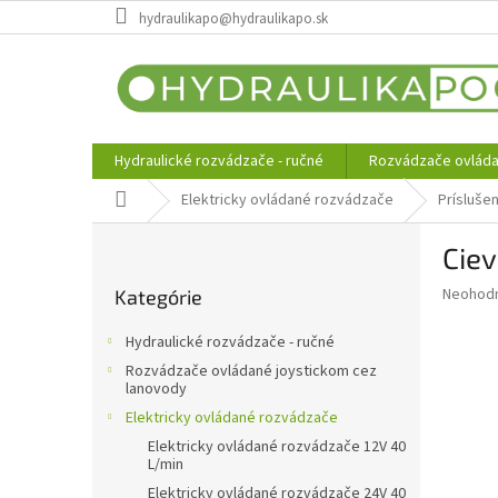
Prejsť
hydraulikapo@hydraulikapo.sk
na
obsah
Hydraulické rozvádzače - ručné
Rozvádzače ovláda
Domov
Elektricky ovládané rozvádzače
Prísluše
B
Cie
o
Preskočiť
č
Priemer
Neohod
Kategórie
kategórie
n
hodnote
ý
produkt
Hydraulické rozvádzače - ručné
p
je
Rozvádzače ovládané joystickom cez
0,0
a
lanovody
z
n
Elektricky ovládané rozvádzače
5
e
hviezdič
Elektricky ovládané rozvádzače 12V 40
l
L/min
Elektricky ovládané rozvádzače 24V 40