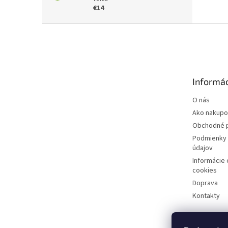
€14
Z
á
p
ä
t
Informác
i
e
O nás
Ako nakupo
Obchodné 
Podmienky 
údajov
Informácie
cookies
Doprava
Kontakty