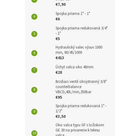
€7,90
Spojka priama 1" - 1"
€6
Spojka priama redukovaná 3/4"
- 1"
€5
Hydraulický valec výsuv 1000
mm, 80/45/1000
€413
Úchyt valca oko 40mm
€28
Brzdiaci ventil obojstranný 3/8"
counterbalance
VBCD,40L/min,350bar
€95
Spojka priama redukovaná 1" -
1/2"
€3,50
Oko valca typu GF s ložiskom
GE 30 na privarenie k telesu
valca