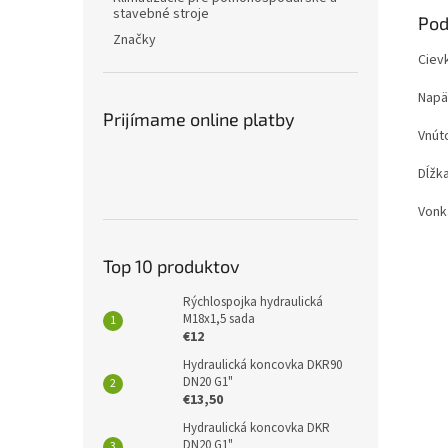
stavebné stroje
Pod
Značky
Ciev
Napät
Prijímame online platby
Vnút
Dĺžk
Vonk
Top 10 produktov
Rýchlospojka hydraulická
M18x1,5 sada
€12
Hydraulická koncovka DKR90
DN20 G1"
€13,50
Hydraulická koncovka DKR
DN20 G1"