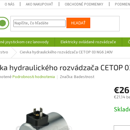
O NÁS
AKO NAKUPOVAŤ
OBCHODNÉ PODMIENKY
PODMIEN
HĽADAŤ
né joystickom cez lanovody
Elektricky ovládané rozvádzače
Č
nstvo
Cievka hydraulického rozvádzača CETOP 03 NG6 240V
vka hydraulického rozvádzača CETOP 
né
notené
Podrobnosti hodnotenia
Značka:
Badestnost
nie
€2
u
€21,14 b
Jednotk
Skla
cena:
iek.