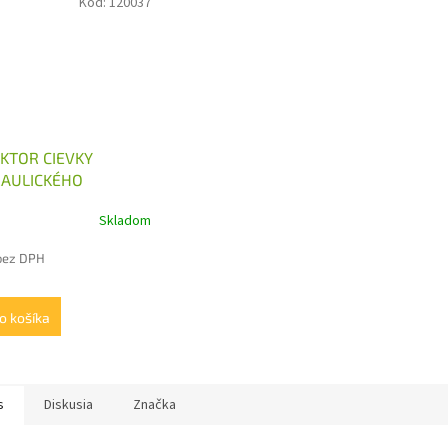
Kód:
120037
KTOR CIEVKY
AULICKÉHO
ÁDZAČA 240V S
Skladom
ERŇOVAČOM
bez DPH
o košíka
s
Diskusia
Značka