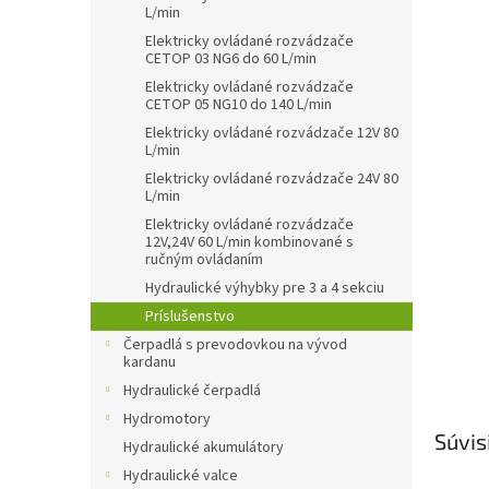
L/min
Elektricky ovládané rozvádzače
CETOP 03 NG6 do 60 L/min
Elektricky ovládané rozvádzače
CETOP 05 NG10 do 140 L/min
Elektricky ovládané rozvádzače 12V 80
L/min
Elektricky ovládané rozvádzače 24V 80
L/min
Elektricky ovládané rozvádzače
12V,24V 60 L/min kombinované s
ručným ovládaním
Hydraulické výhybky pre 3 a 4 sekciu
Príslušenstvo
Čerpadlá s prevodovkou na vývod
kardanu
Hydraulické čerpadlá
Hydromotory
Súvis
Hydraulické akumulátory
Hydraulické valce