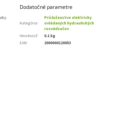
Dodatočné parametre
uky.
Príslušenstvo elektricky
Kategória
:
ovládaných hydraulických
rozvádzačov
Hmotnosť
:
0.1 kg
EAN
:
2000000120053