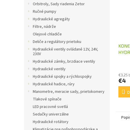
Orbitroly, Sady riadenia Zetor
Ručné pumpy
Hydraulické agregáty
Filtre, nádrže
Olejové chladiče
Deliče a regulátory prietoku
KONE
Hydraulické ventily ovládané 12V, 24V,
HYDR
230V
ROZV
Hydraulické zámky, brzdiace ventily
USM
Hydraulické ventily
€3,25 
Hydraulické spojky a rýchlospojky
€4
Hydraulické hadice, rúry
Manometre, meracie sady, prietokomery
D
Tlakové spínače
LED pracovné svetlá
Sedačky univerzálne
Popi
Hydraulické rotátory
Klimatizácie pre poľnohospodárske a