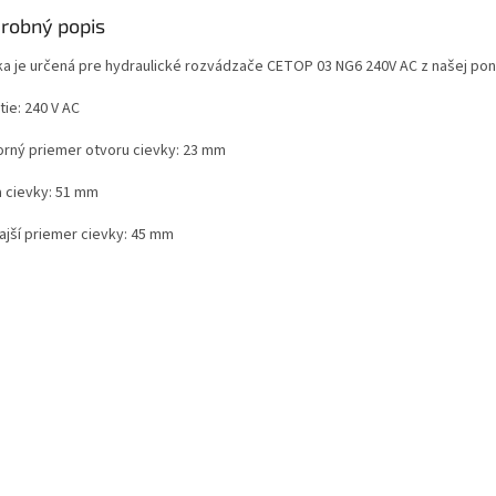
robný popis
ka je určená pre hydraulické rozvádzače CETOP 03 NG6 240V AC z našej pon
ie: 240 V AC
orný priemer otvoru cievky: 23 mm
a cievky: 51 mm
ajší priemer cievky: 45 mm