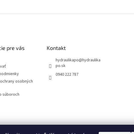
ie pre vás
Kontakt
hydraulikapo
@
hydraulika
po.sk
vať
podmienky
0940 222 787
ochrany osobných
 o súboroch