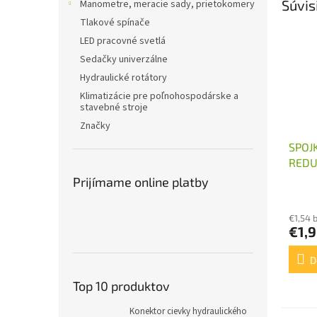
Súvis
Manometre, meracie sady, prietokomery
Tlakové spínače
LED pracovné svetlá
Sedačky univerzálne
Hydraulické rotátory
Klimatizácie pre poľnohospodárske a
stavebné stroje
Značky
SPOJ
REDU
M18X
Prijímame online platby
€1,54 
€1,
D
Top 10 produktov
Konektor cievky hydraulického