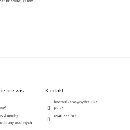
mer hriadele: 32 mm
ie pre vás
Kontakt
hydraulikapo
@
hydraulika
po.sk
vať
podmienky
0940 222 787
ochrany osobných