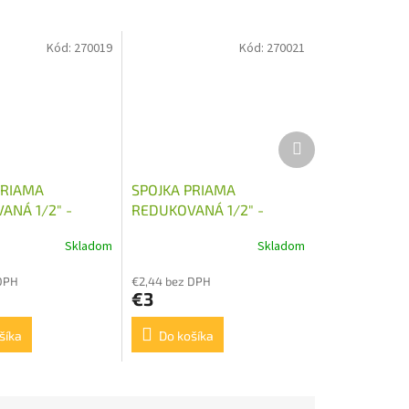
Kód:
270019
Kód:
270021
Ďalší
produkt
PRIAMA
SPOJKA PRIAMA
ANÁ 1/2" -
REDUKOVANÁ 1/2" -
M26X1,5
Skladom
Skladom
DPH
€2,44 bez DPH
€3
šíka
Do košíka