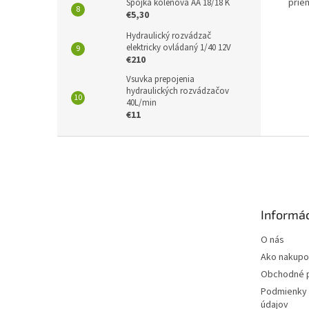
prie
Spojka kolenová AA 18/18 K
€5,30
Hydraulický rozvádzač
elektricky ovládaný 1/40 12V
€210
Vsuvka prepojenia
hydraulických rozvádzačov
40L/min
€11
Z
á
p
ä
t
Informác
i
e
O nás
Ako nakupo
Obchodné 
Podmienky 
údajov