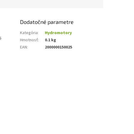
Dodatočné parametre
Kategória
:
Hydromotory
é
Hmotnosť
:
0.1 kg
EAN
:
2000000150025