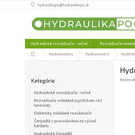
Prejsť
hydraulikapo@hydraulikapo.sk
na
obsah
Hydraulické rozvádzače - ručné
Rozvádzače ovláda
Domov
Hydromotory
Hydromotory
Hydrom
B
Hyd
o
Preskočiť
č
Priemer
Neohod
Kategórie
kategórie
n
hodnote
ý
produkt
Hydraulické rozvádzače - ručné
p
je
Rozvádzače ovládané joystickom cez
0,0
a
lanovody
z
n
Elektricky ovládané rozvádzače
5
e
hviezdič
Čerpadlá s prevodovkou na vývod
l
kardanu
Hydraulické čerpadlá