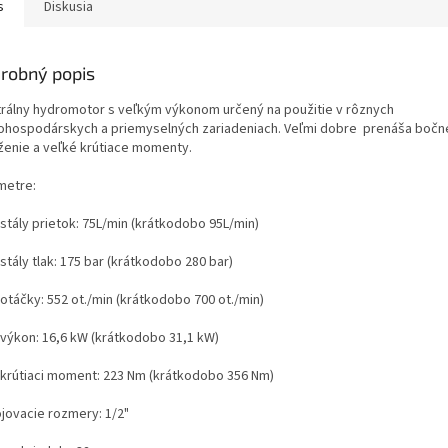
s
Diskusia
robný popis
trálny hydromotor s veľkým výkonom určený na použitie v rôznych
ohospodárskych a priemyselných zariadeniach. Veľmi dobre prenáša bočn
ženie a veľké krútiace momenty.
metre:
 stály prietok: 75L/min (krátkodobo 95L/min)
stály tlak: 175 bar (krátkodobo 280 bar)
otáčky: 552 ot./min (krátkodobo 700 ot./min)
 výkon: 16,6 kW (krátkodobo 31,1 kW)
 krútiaci moment: 223 Nm (krátkodobo 356 Nm)
ojovacie rozmery: 1/2"