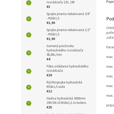
Popi
rozvádzača 12V, 24V
€3
Spojka priama redukovaná 3/8"
Pod
- M18x1,5
€1,90
Orbi
Spojka priama redukovaná 1/2"
poľn
- M18x1,5
zaťa
€1,90
Gumená prachovka
Para
hydraulického rozvádzača
40,80L/min
max.
€4
max. 
Páka ovládania hydraulického
rozvádzača
€29
max. 
Rýchlospojka hydraulická
max.
M18x1,5 sada
€12
max.
Hadica hydraulická 3000mm
2SN DN 10 M18x1,5 1x koleno
prip
€25