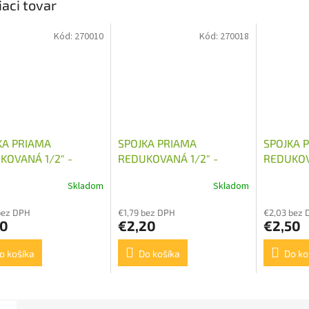
iaci tovar
Kód:
270010
Kód:
270018
KA PRIAMA
SPOJKA PRIAMA
SPOJKA 
KOVANÁ 1/2" -
REDUKOVANÁ 1/2" -
REDUKOV
1,5
M22X1,5
M24X1,5
Skladom
Skladom
bez DPH
€1,79 bez DPH
€2,03 bez 
90
€2,20
€2,50
o košíka
Do košíka
Do ko