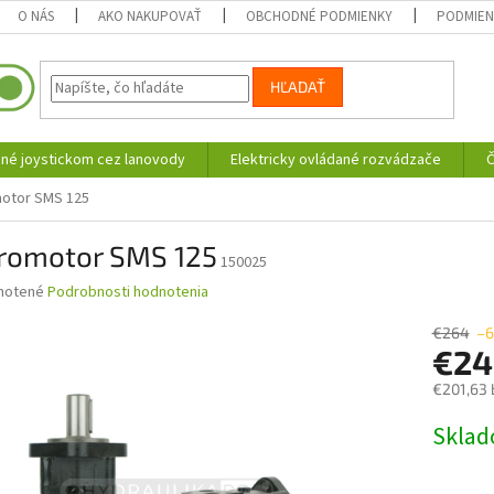
O NÁS
AKO NAKUPOVAŤ
OBCHODNÉ PODMIENKY
PODMIEN
HĽADAŤ
né joystickom cez lanovody
Elektricky ovládané rozvádzače
Č
otor SMS 125
romotor SMS 125
150025
né
notené
Podrobnosti hodnotenia
nie
u
€264
–6
€2
€201,63 
Jednotk
Skla
iek.
cena: