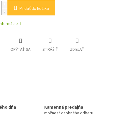
Pridať do košíka
informácie
OPÝTAŤ SA
STRÁŽIŤ
ZDIEĽAŤ
ého dňa
Kamenná predajňa
možnosť osobného odberu