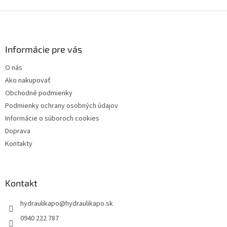
Z
á
p
ä
Informácie pre vás
t
O nás
i
Ako nakupovať
e
Obchodné podmienky
Podmienky ochrany osobných údajov
Informácie o súboroch cookies
Doprava
Kontakty
Kontakt
hydraulikapo
@
hydraulikapo.sk
0940 222 787