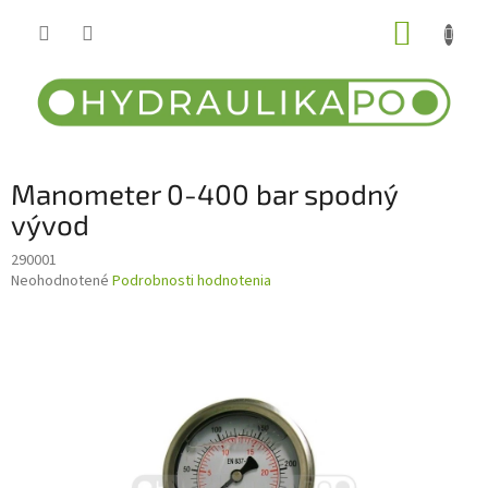
Prejsť
NÁKUP
na
obsah
KOŠÍK
Manometer 0-400 bar spodný
vývod
290001
Priemerné
Neohodnotené
Podrobnosti hodnotenia
hodnotenie
produktu
je
0,0
z
5
hviezdičiek.