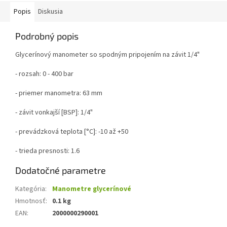
Popis
Diskusia
Podrobný popis
Glycerínový manometer so spodným pripojením na závit 1/4"
- rozsah: 0 - 400 bar
- priemer manometra: 63 mm
- závit vonkajší [BSP]: 1/4"
- prevádzková teplota [°C]: -10 až +50
- trieda presnosti: 1.6
Dodatočné parametre
Kategória
:
Manometre glycerínové
Hmotnosť
:
0.1 kg
EAN
:
2000000290001