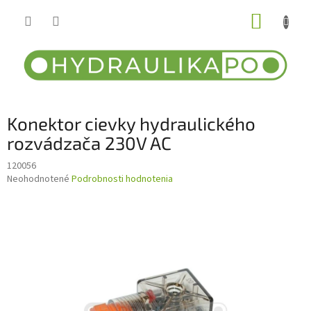
Prejsť
NÁKUP
na
obsah
KOŠÍK
Konektor cievky hydraulického
rozvádzača 230V AC
120056
Priemerné
Neohodnotené
Podrobnosti hodnotenia
hodnotenie
produktu
je
0,0
z
5
hviezdičiek.