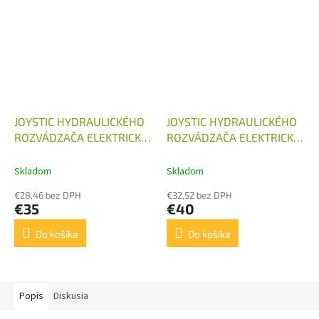
JOYSTIC HYDRAULICKÉHO
JOYSTIC HYDRAULICKÉHO
ROZVÁDZAČA ELEKTRICKY
ROZVÁDZAČA ELEKTRICKY
OVLÁDANÉHO 12,24V
OVLÁDANÉHO 12,24V
OTVOR 22MM
Skladom
Skladom
€28,46 bez DPH
€32,52 bez DPH
€35
€40
Do košíka
Do košíka
Popis
Diskusia