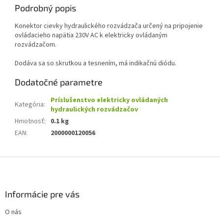
Podrobný popis
Konektor cievky hydraulického rozvádzača určený na pripojenie
ovládacieho napätia 230V AC k elektricky ovládaným
rozvádzačom.
Dodáva sa so skrutkou a tesnením, má indikačnú diódu.
Dodatočné parametre
Príslušenstvo elektricky ovládaných
Kategória
:
hydraulických rozvádzačov
Hmotnosť
:
0.1 kg
EAN
:
2000000120056
Z
á
p
ä
Informácie pre vás
t
O nás
i