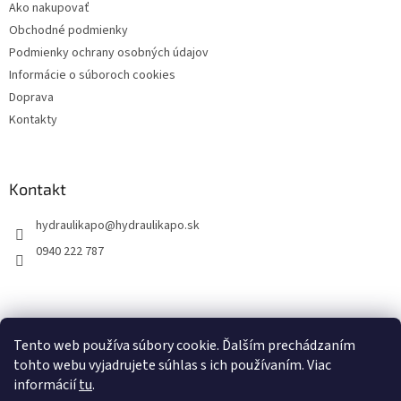
Ako nakupovať
e
Obchodné podmienky
Podmienky ochrany osobných údajov
Informácie o súboroch cookies
Doprava
Kontakty
Kontakt
hydraulikapo
@
hydraulikapo.sk
0940 222 787
Tento web používa súbory cookie. Ďalším prechádzaním
tohto webu vyjadrujete súhlas s ich používaním. Viac
informácií
tu
.