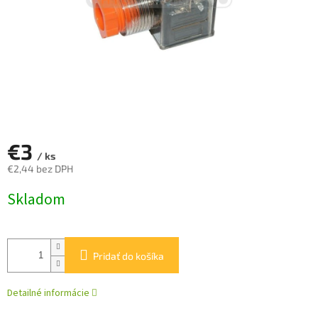
€3
/ ks
€2,44 bez DPH
Jednotková
Skladom
cena:
Pridať do košíka
Detailné informácie