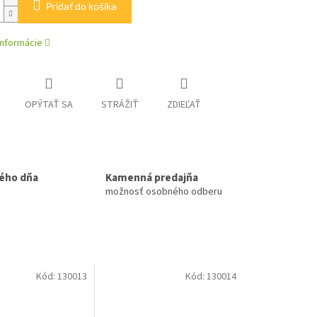
Pridať do košíka
informácie
OPÝTAŤ SA
STRÁŽIŤ
ZDIEĽAŤ
ého dňa
Kamenná predajňa
možnosť osobného odberu
Kód:
130013
Kód:
130014