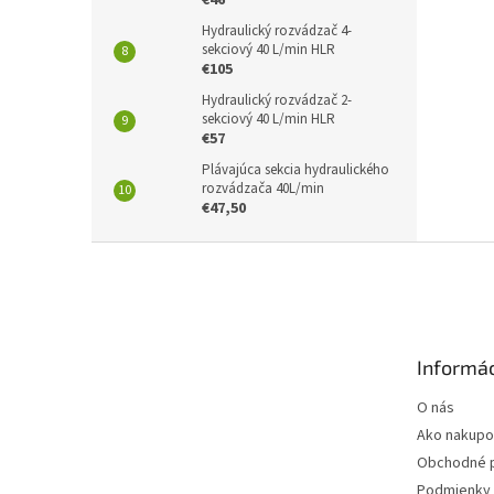
€46
Hydraulický rozvádzač 4-
sekciový 40 L/min HLR
€105
Hydraulický rozvádzač 2-
sekciový 40 L/min HLR
€57
Plávajúca sekcia hydraulického
rozvádzača 40L/min
€47,50
Z
á
p
ä
t
Informác
i
e
O nás
Ako nakupo
Obchodné 
Podmienky 