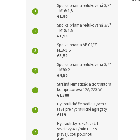
Spojka priama redukovaná 3/8"
- M16x1,5
€1,90
Spojka priama redukovaná 3/8"
- M18x1,5
€1,90
Spojka priama AB G1/2"-
M18x1,5
€3,50
Spojka priama redukovaná 3/4"
- M30x2
€4,50
Strešná klimatizácia do traktora
kompresorová 12V, 2200W
€1 300
Hydraulické čerpadlo 1,6cm3
ľavé pre hydraulické agregáty
€119
Hydraulický rozvádzač 1-
sekciový 40L/min HLR s
plávajúcou polohou