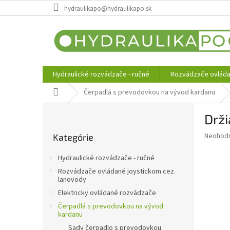
Prejsť
hydraulikapo@hydraulikapo.sk
na
obsah
Hydraulické rozvádzače - ručné
Rozvádzače ovláda
Domov
Čerpadlá s prevodovkou na vývod kardanu
B
Drž
o
Preskočiť
č
Priemer
Neohod
Kategórie
kategórie
n
hodnote
ý
produkt
Hydraulické rozvádzače - ručné
p
je
Rozvádzače ovládané joystickom cez
0,0
a
lanovody
z
n
Elektricky ovládané rozvádzače
5
e
hviezdič
Čerpadlá s prevodovkou na vývod
l
kardanu
Sady čerpadlo s prevodovkou