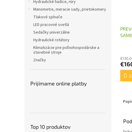
Hydraulické hadice, rúry
Manometre, meracie sady, prietokomery
Tlakové spínače
LED pracovné svetlá
PREV
Sedačky univerzálne
SAME
Hydraulické rotátory
KAR
Klimatizácie pre poľnohospodárske a
stavebné stroje
€130,0
Značky
€16
D
Prijímame online platby
Popi
Pod
Top 10 produktov
Drži