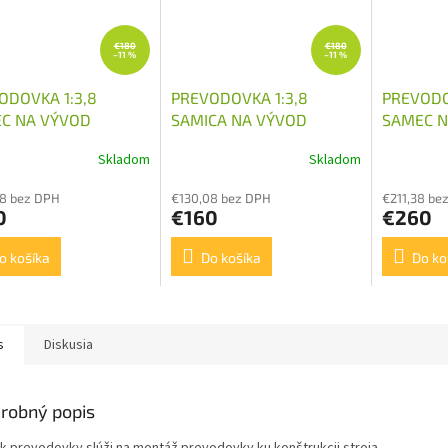
€180
€180
–11 %
–11 %
ODOVKA 1:3,8
PREVODOVKA 1:3,8
PREVODO
C NA VÝVOD
SAMICA NA VÝVOD
SAMEC N
DANU
KARDANU
KARDAN
Skladom
Skladom
8 bez DPH
€130,08 bez DPH
€211,38 be
0
€160
€260
o košíka
Do košíka
Do ko
s
Diskusia
robný popis
ak prevodovky slúži na montáž prevodovky ku konštrukcii stroja.