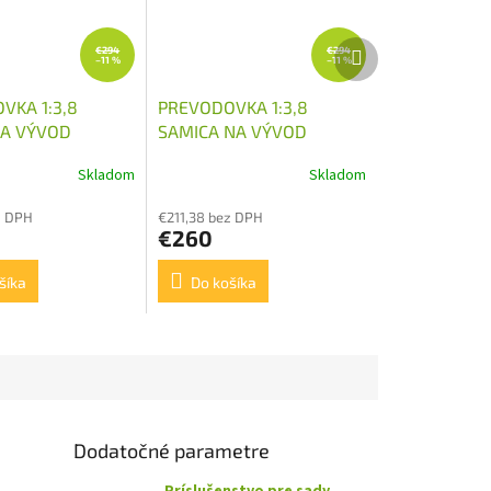
Ďalší
€294
€294
–11 %
–11 %
produkt
VKA 1:3,8
PREVODOVKA 1:3,8
A VÝVOD
SAMICA NA VÝVOD
U 30KW
KARDANU 30KW
Skladom
Skladom
z DPH
€211,38 bez DPH
€260
šíka
Do košíka
Dodatočné parametre
Príslušenstvo pre sady