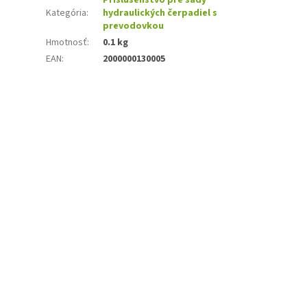
Kategória
:
hydraulických čerpadiel s
prevodovkou
Hmotnosť
:
0.1 kg
EAN
:
2000000130005