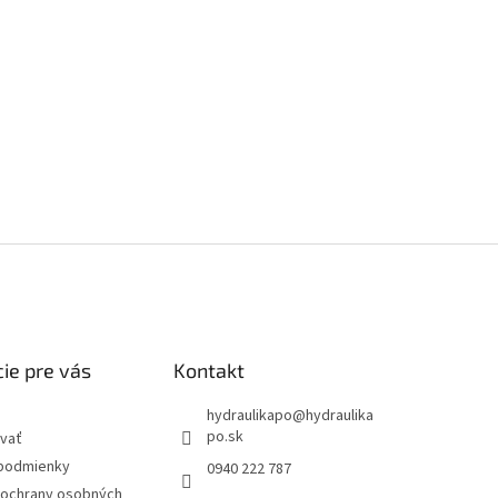
ie pre vás
Kontakt
hydraulikapo
@
hydraulika
po.sk
vať
podmienky
0940 222 787
ochrany osobných