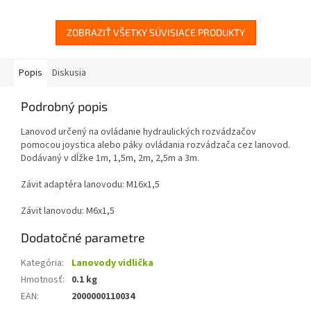
ZOBRAZIŤ VŠETKY SÚVISIACE PRODUKTY
Popis
Diskusia
Podrobný popis
Lanovod určený na ovládanie hydraulických rozvádzačov
pomocou joystica alebo páky ovládania rozvádzača cez lanovod.
Dodávaný v dĺžke 1m, 1,5m, 2m, 2,5m a 3m.
Závit adaptéra lanovodu: M16x1,5
Závit lanovodu: M6x1,5
Dodatočné parametre
Kategória
:
Lanovody vidlička
Hmotnosť
:
0.1 kg
EAN
:
2000000110034