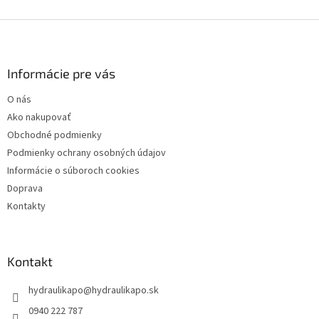
Z
á
p
ä
Informácie pre vás
t
O nás
i
Ako nakupovať
e
Obchodné podmienky
Podmienky ochrany osobných údajov
Informácie o súboroch cookies
Doprava
Kontakty
Kontakt
hydraulikapo
@
hydraulikapo.sk
0940 222 787