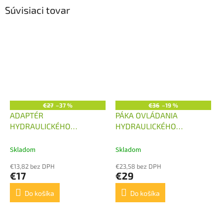
Súvisiaci tovar
€27
–37 %
€36
–19 %
ADAPTÉR
PÁKA OVLÁDANIA
HYDRAULICKÉHO
HYDRAULICKÉHO
ROZVÁDZAČA P40,80 NA
ROZVÁDZAČA
LANOVOD
Skladom
Skladom
€13,82 bez DPH
€23,58 bez DPH
€17
€29
Do košíka
Do košíka