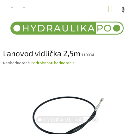
Prejsť
NÁKUP
na
obsah
KOŠÍK
Lanovod vidlička 2,5m
110034
Priemerné
Neohodnotené
Podrobnosti hodnotenia
hodnotenie
produktu
je
0,0
z
5
hviezdičiek.