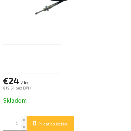
€24
/ ks
€19,51 bez DPH
Jednotková
Skladom
cena:
Pridať do košíka