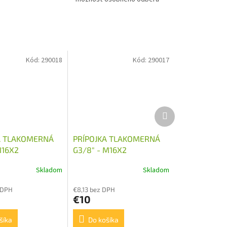
Kód:
290018
Kód:
290017
Ďalší
produkt
A TLAKOMERNÁ
PRÍPOJKA TLAKOMERNÁ
M16X2
G3/8" - M16X2
Skladom
Skladom
 DPH
€8,13 bez DPH
€10
šíka
Do košíka