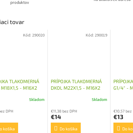
produktov
iaci tovar
Kód:
290020
Kód:
290019
OJKA TLAKOMERNÁ
PRÍPOJKA TLAKOMERNÁ
PRÍPOJK
 M18X1,5 - M16X2
DKOL M22X1,5 - M16X2
G1/4" - 
Skladom
Skladom
bez DPH
€11,38 bez DPH
€10,57 bez
€14
€13
o košíka
Do košíka
Do ko