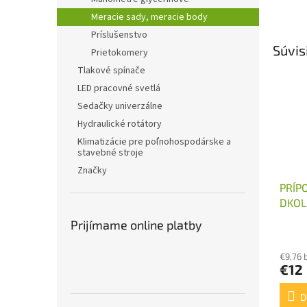
Meracie sady, meracie body
Príslušenstvo
Súvis
Prietokomery
Tlakové spínače
LED pracovné svetlá
Sedačky univerzálne
Hydraulické rotátory
Klimatizácie pre poľnohospodárske a
stavebné stroje
Značky
PRÍP
DKOL
Prijímame online platby
€9,76 
€12
D