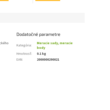
Dodatočné parametre
ického
Meracie sady, meracie
Kategória
:
body
Hmotnosť
:
0.1 kg
EAN
:
2000000290021