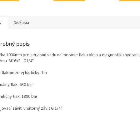
s
Diskusia
robný popis
čka 1000mm pre servisnú sadu na meranie tlaku oleja a diagnostiku hydraul
ému M16x2 - G1/4"
a tlakomernej hadičky: 1m
álny tlak: 630 bar
ukčný tlak: 1890 bar
jovací závit: vnútorný závit G 1/4"