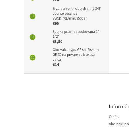
€28
Brzdiaci ventil obojstranný 3/8"
counterbalance
VBCD,40L/min,350bar
€95
Spojka priama redukovaná 1" -
1/2"
€3,50
Oko valca typu GF s ložiskom
GE 30 na privarenie k telesu
valca
€14
Z
á
p
ä
t
Informác
i
e
O nás
Ako nakupo