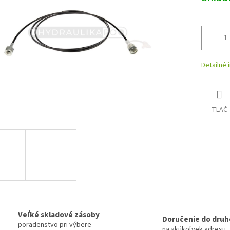
iek.
Detailné 
TLAČ
Veľké skladové zásoby
Doručenie do druh
poradenstvo pri výbere
na akúkoľvek adresu