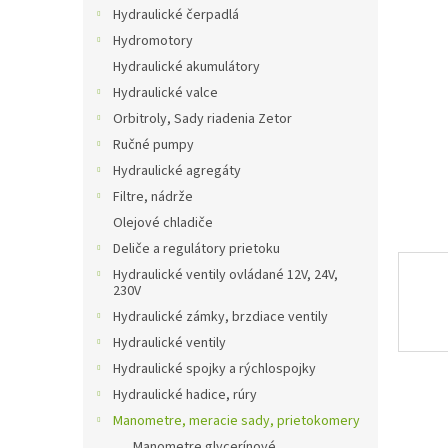
Hydraulické čerpadlá
hviezdič
Hydromotory
Hydraulické akumulátory
Hydraulické valce
Orbitroly, Sady riadenia Zetor
Ručné pumpy
Hydraulické agregáty
Filtre, nádrže
Olejové chladiče
Deliče a regulátory prietoku
Hydraulické ventily ovládané 12V, 24V,
230V
Hydraulické zámky, brzdiace ventily
Hydraulické ventily
Hydraulické spojky a rýchlospojky
Hydraulické hadice, rúry
Manometre, meracie sady, prietokomery
Manometre glycerínové