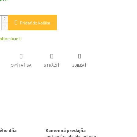
Pridať do košíka
informácie
OPÝTAŤ SA
STRÁŽIŤ
ZDIEĽAŤ
ého dňa
Kamenná predajňa
možnosť osobného odberu