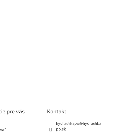
ie pre vás
Kontakt
hydraulikapo
@
hydraulika
po.sk
vať