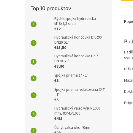
Top 10 produktov
Rýchlospojka hydraulická
Popi
M18x1,5 sada
€12
Hydraulická koncovka DKR90
Pod
DN20 G1"
€13,50
Hadi
Hydraulická koncovka DKR
syst
DN20 G1"
€7,90
Dĺžk
Spojka priama 1" - 1"
Maxim
€6
Spojka priama redukovaná 3/4"
Deštr
- 1"
€5
Pripo
Hydraulický valec výsuv 1000
mm, 80/45/1000
€413
Úchyt valca oko 40mm