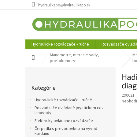
Prejsť
hydraulikapo@hydraulikapo.sk
na
obsah
Hydraulické rozvádzače - ručné
Rozvádzače ovláda
Manometre, meracie sady,
Me
Domov
prietokomery
b
B
Hadi
o
Preskočiť
č
dia
Kategórie
kategórie
n
290021
ý
Hydraulické rozvádzače - ručné
Priemer
Neohod
p
hodnote
Rozvádzače ovládané joystickom cez
a
produkt
lanovody
n
je
Elektricky ovládané rozvádzače
e
0,0
Čerpadlá s prevodovkou na vývod
z
l
kardanu
5