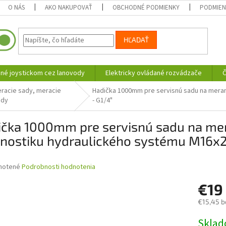
O NÁS
AKO NAKUPOVAŤ
OBCHODNÉ PODMIENKY
PODMIEN
HĽADAŤ
né joystickom cez lanovody
Elektricky ovládané rozvádzače
Č
racie sady, meracie
Hadička 1000mm pre servisnú sadu na merani
ody
- G1/4"
čka 1000mm pre servisnú sadu na mera
gnostiku hydraulického systému M16x2
né
notené
Podrobnosti hodnotenia
nie
€19
u
€15,45 b
Jednotk
Skla
cena: