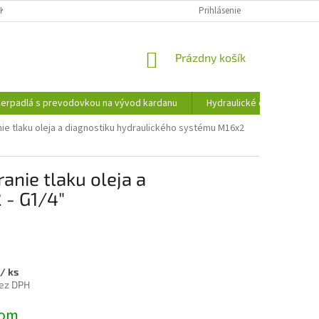
KY OCHRANY OSOBNÝCH ÚDAJOV
INFORMÁCIE O SÚBOROCH COOKIES
Prihlásenie
NÁKUPNÝ
Prázdny košík
KOŠÍK
erpadlá s prevodovkou na vývod kardanu
Hydraulické čerpadlá
e tlaku oleja a diagnostiku hydraulického systému M16x2
nie tlaku oleja a
 - G1/4"
/ ks
ez DPH
ová
dom