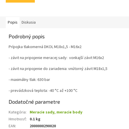
5
hviezdičiek.
Popis
Diskusia
Podrobný popis
Prípojka tlakomerná DKOL M18x1,5 - M16x2
- závit na pripojenie meracej sady:
vonkajší závit M16x2
- závit na pripojenie do zariadenia: vnútorný závit M18x1,5
- maximálny tlak:
630 bar
- prevádzková teplota:
-40 °C až +100 °C
Dodatočné parametre
Kategória
:
Meracie sady, meracie body
Hmotnosť
:
0.1 kg
EAN
:
2000000290020