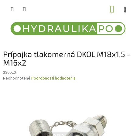
Prejsť
NÁKUP
na
obsah
KOŠÍK
Prípojka tlakomerná DKOL M18x1,5 -
M16x2
290020
Priemerné
Neohodnotené
Podrobnosti hodnotenia
hodnotenie
produktu
je
0,0
z
5
hviezdičiek.