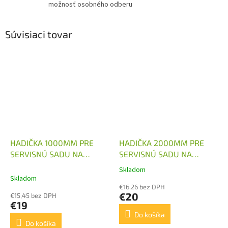
možnosť osobného odberu
Súvisiaci tovar
HADIČKA 1000MM PRE
HADIČKA 2000MM PRE
SERVISNÚ SADU NA
SERVISNÚ SADU NA
MERANIE TLAKU OLEJA A
MERANIE TLAKU OLEJA A
Skladom
Priemerné
DIAGNOSTIKU
DIAGNOSTIKU
Skladom
hodnotenie
HYDRAULICKÉHO
HYDRAULICKÉHO
€16,26 bez DPH
produktu
€20
€15,45 bez DPH
SYSTÉMU M16X2 - G1/4"
SYSTÉMU M16X2 - G1/4"
je
€19
4,0
Do košíka
z
Do košíka