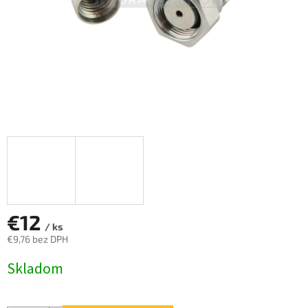
€12
/ ks
€9,76 bez DPH
Jednotková
Skladom
cena: