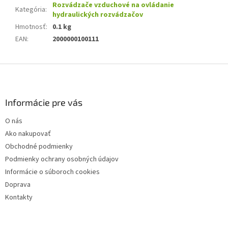
Rozvádzače vzduchové na ovládanie
Kategória
:
hydraulických rozvádzačov
Hmotnosť
:
0.1 kg
EAN
:
2000000100111
Z
á
p
ä
Informácie pre vás
t
O nás
i
Ako nakupovať
e
Obchodné podmienky
Podmienky ochrany osobných údajov
Informácie o súboroch cookies
Doprava
Kontakty