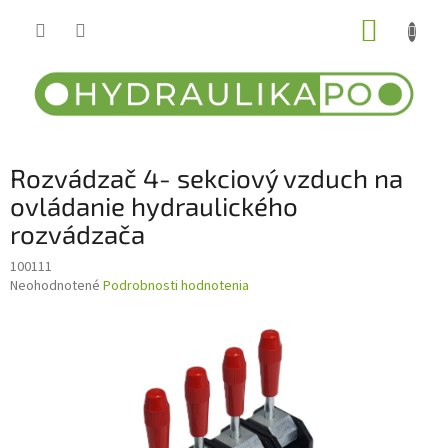
Prejsť
NÁKUP
na
obsah
KOŠÍK
Rozvádzač 4- sekciový vzduch na
ovládanie hydraulického
rozvádzača
100111
Priemerné
Neohodnotené
Podrobnosti hodnotenia
hodnotenie
produktu
je
0,0
z
5
hviezdičiek.