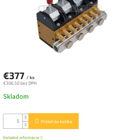
€377
/ ks
€306,50 bez DPH
Jednotková
Skladom
cena:
Pridať do košíka
Detailné informácie