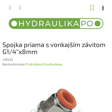
Prejsť
NÁKUP
na
obsah
KOŠÍK
Spojka priama s vonkajším závitom
G1/4"x8mm
100102
Priemerné
Neohodnotené
Podrobnosti hodnotenia
hodnotenie
produktu
je
0,0
z
5
hviezdičiek.