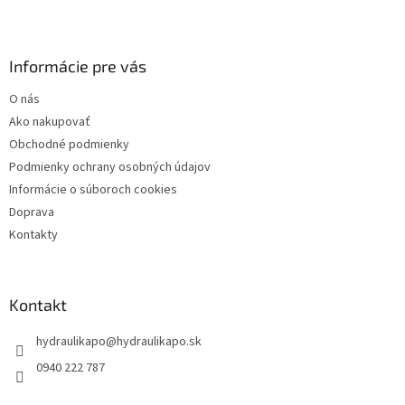
Z
á
p
ä
Informácie pre vás
t
O nás
i
Ako nakupovať
e
Obchodné podmienky
Podmienky ochrany osobných údajov
Informácie o súboroch cookies
Doprava
Kontakty
Kontakt
hydraulikapo
@
hydraulikapo.sk
0940 222 787