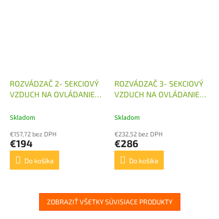
ROZVÁDZAČ 2- SEKCIOVÝ
ROZVÁDZAČ 3- SEKCIOVÝ
VZDUCH NA OVLÁDANIE
VZDUCH NA OVLÁDANIE
HYDRAULICKÉHO
HYDRAULICKÉHO
ROZVÁDZAČA
ROZVÁDZAČA
Skladom
Skladom
€157,72 bez DPH
€232,52 bez DPH
€194
€286
Do košíka
Do košíka
ZOBRAZIŤ VŠETKY SÚVISIACE PRODUKTY