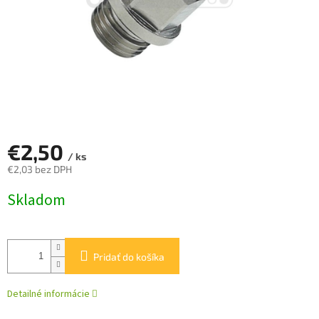
€2,50
/ ks
€2,03 bez DPH
Jednotková
Skladom
cena:
Pridať do košíka
Detailné informácie