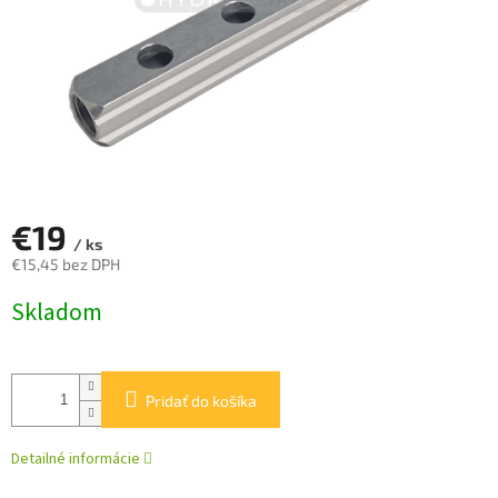
€19
/ ks
€15,45 bez DPH
Jednotková
Skladom
cena:
Pridať do košíka
Detailné informácie