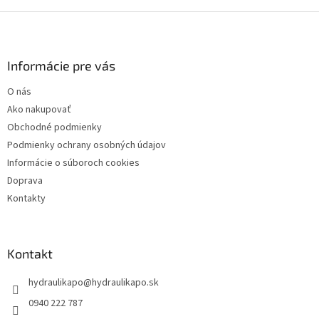
Z
á
p
ä
Informácie pre vás
t
O nás
i
Ako nakupovať
e
Obchodné podmienky
Podmienky ochrany osobných údajov
Informácie o súboroch cookies
Doprava
Kontakty
Kontakt
hydraulikapo
@
hydraulikapo.sk
0940 222 787