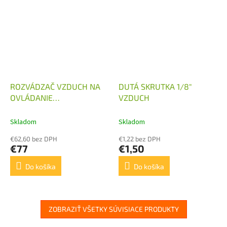
ROZVÁDZAČ VZDUCH NA
DUTÁ SKRUTKA 1/8"
OVLÁDANIE
VZDUCH
HYDRAULICKÉHO
ROZVÁDZAČA
Skladom
Skladom
€62,60 bez DPH
€1,22 bez DPH
€77
€1,50
Do košíka
Do košíka
ZOBRAZIŤ VŠETKY SÚVISIACE PRODUKTY