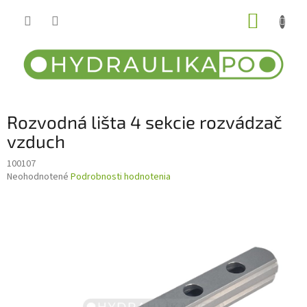
Prejsť
NÁKUP
na
obsah
KOŠÍK
Rozvodná lišta 4 sekcie rozvádzač
vzduch
100107
Priemerné
Neohodnotené
Podrobnosti hodnotenia
hodnotenie
produktu
je
0,0
z
5
hviezdičiek.