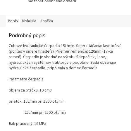
možnosť osobného odberu
Popis
Diskusia
Značka
Podrobný popis
Zubové hydraulické čerpadlo 15L/min. Smer otáčania: ľavotočivé
(pohľad v smere hriadeľa). Priemer remenice: 120mm (17-ka
remeň). Čerpadlo je vhodné na výrobu štiepačiek, lisov,
hydraulických systémov traktorov a podobne. Sada obsahuje
hydraulická čerpadlo, pripojenia a domec čerpadla.
Parametre čerpadla:
objem za otáčku: 10 cm3
prietok: 15L/min pri 1500 ot./min
25L/min pri 2500 ot./min
tlak pracovný: 16 MPa