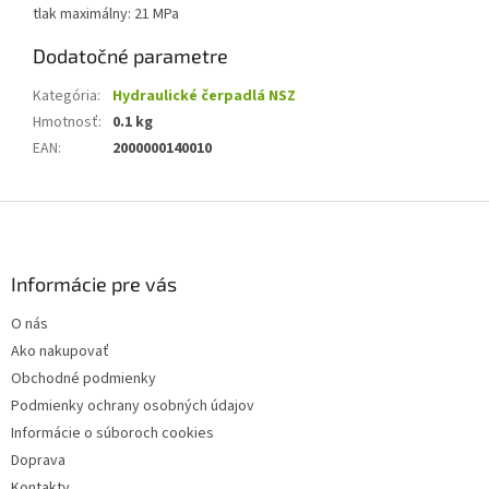
tlak maximálny: 21 MPa
Dodatočné parametre
Kategória
:
Hydraulické čerpadlá NSZ
Hmotnosť
:
0.1 kg
EAN
:
2000000140010
Z
á
p
ä
Informácie pre vás
t
O nás
i
Ako nakupovať
e
Obchodné podmienky
Podmienky ochrany osobných údajov
Informácie o súboroch cookies
Doprava
Kontakty