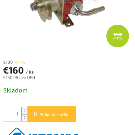
€180
–11 %
€180
–11 %
€160
/ ks
€130,08 bez DPH
Jednotková
Skladom
cena:
Pridať do košíka