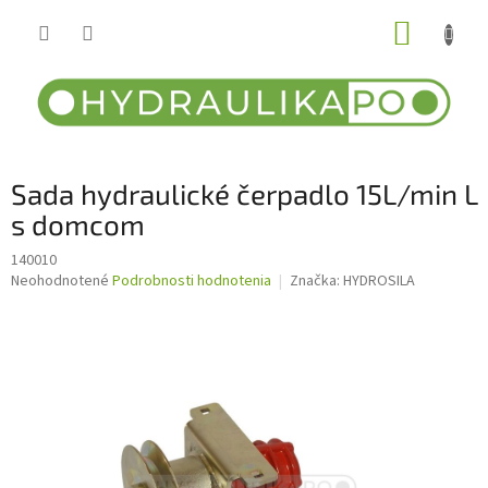
Prejsť
NÁKUP
na
obsah
KOŠÍK
Sada hydraulické čerpadlo 15L/min L
s domcom
140010
Priemerné
Neohodnotené
Podrobnosti hodnotenia
Značka:
HYDROSILA
hodnotenie
produktu
je
0,0
z
5
hviezdičiek.