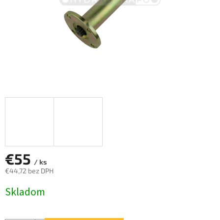
€55
/ ks
€44,72 bez DPH
Jednotková
Skladom
cena: