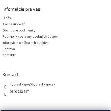
p
ä
Informácie pre vás
t
O nás
i
Ako nakupovať
e
Obchodné podmienky
Podmienky ochrany osobných údajov
Informácie o súboroch cookies
Doprava
Kontakty
Kontakt
hydraulikapo
@
hydraulikapo.sk
0940 222 787