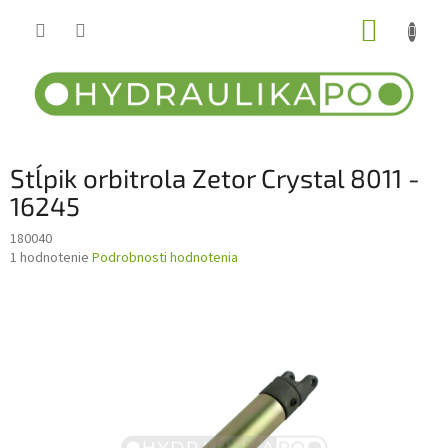
Prejsť
NÁKUP
na
obsah
KOŠÍK
Stĺpik orbitrola Zetor Crystal 8011 -
16245
180040
Priemerné
1 hodnotenie
Podrobnosti hodnotenia
hodnotenie
produktu
je
5,0
z
5
hviezdičiek.