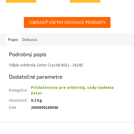
ZOBRAZIŤ VŠETKY SÚVISIACE PRODUKTY
Popis
Diskusia
Podrobný popis
Stĺpik orbitrola Zetor Crystal 8011 - 16245
Dodatočné parametre
Príslušenstvo pre orbitroly, sady riadenia
Kategória
:
Zetor
Hmotnosť
:
0.1 kg
EAN
:
2000000180040
Z
á