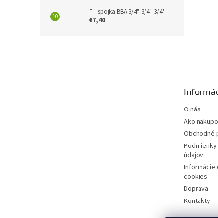
T - spojka BBA 3/4"-3/4"-3/4"
€7,40
Z
á
p
ä
t
Informác
i
e
O nás
Ako nakupo
Obchodné 
Podmienky 
údajov
Informácie
cookies
Doprava
Kontakty