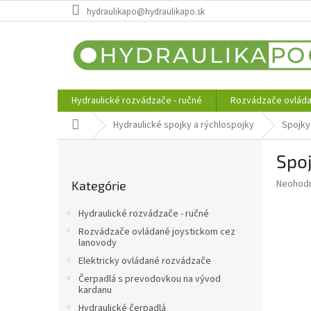
Prejsť
hydraulikapo@hydraulikapo.sk
na
obsah
Hydraulické rozvádzače - ručné
Rozvádzače ovláda
Domov
Hydraulické spojky a rýchlospojky
Spojky
B
Spoj
o
Preskočiť
č
Priemer
Neohod
Kategórie
kategórie
n
hodnote
ý
produkt
Hydraulické rozvádzače - ručné
p
je
Rozvádzače ovládané joystickom cez
0,0
a
lanovody
z
n
Elektricky ovládané rozvádzače
5
e
hviezdič
Čerpadlá s prevodovkou na vývod
l
kardanu
Hydraulické čerpadlá