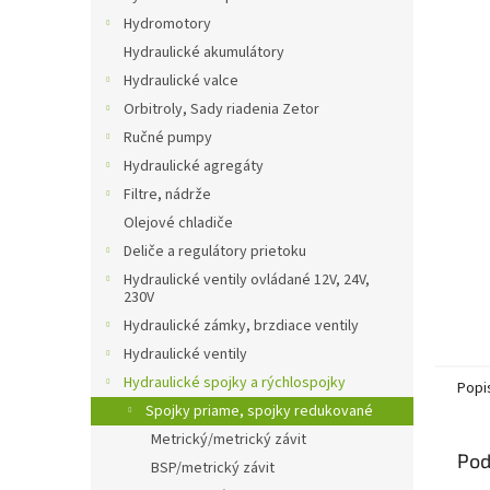
Hydromotory
Hydraulické akumulátory
Hydraulické valce
Orbitroly, Sady riadenia Zetor
Ručné pumpy
Hydraulické agregáty
Filtre, nádrže
Olejové chladiče
Deliče a regulátory prietoku
Hydraulické ventily ovládané 12V, 24V,
230V
Hydraulické zámky, brzdiace ventily
Hydraulické ventily
Hydraulické spojky a rýchlospojky
Popi
Spojky priame, spojky redukované
Metrický/metrický závit
Pod
BSP/metrický závit