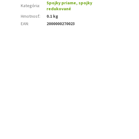
Spojky priame, spojky
Kategória
:
redukované
Hmotnosť
:
0.1 kg
EAN
:
2000000270023