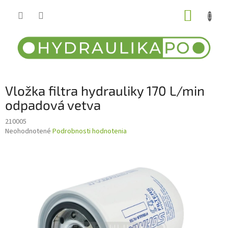
Prejsť
NÁKUP
na
obsah
KOŠÍK
Vložka filtra hydrauliky 170 L/min
odpadová vetva
210005
Priemerné
Neohodnotené
Podrobnosti hodnotenia
hodnotenie
produktu
je
0,0
z
5
hviezdičiek.