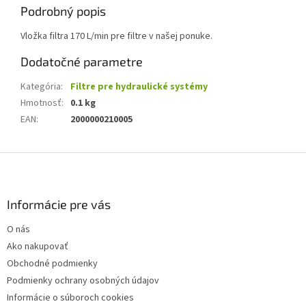
Podrobný popis
Vložka filtra 170 L/min pre filtre v našej ponuke.
Dodatočné parametre
Kategória
:
Filtre pre hydraulické systémy
Hmotnosť
:
0.1 kg
EAN
:
2000000210005
Z
á
p
ä
Informácie pre vás
t
O nás
i
Ako nakupovať
e
Obchodné podmienky
Podmienky ochrany osobných údajov
Informácie o súboroch cookies