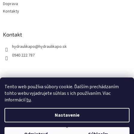
Doprava
Kontakty
Kontakt
hydraulikapo
@
hydraulikapo.sk
0940 222 787
Tento web používa súbory cookie. Ďalším prechádzaním
tohto webu vyjadrujete súhlas s ich používaním. Viac
informácií
tu
.
Nastavenie
Vytvoril Shoptet