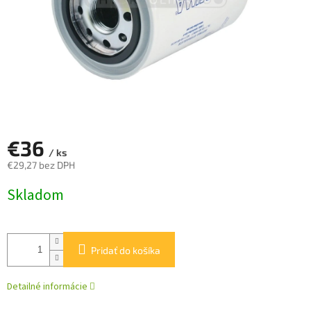
€36
/ ks
€29,27 bez DPH
Jednotková
Skladom
cena:
Pridať do košíka
Detailné informácie