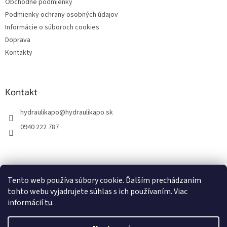
Obchodné podmienky
Podmienky ochrany osobných údajov
Informácie o súboroch cookies
Doprava
Kontakty
Kontakt
hydraulikapo
@
hydraulikapo.sk
0940 222 787
Tento web používa súbory cookie. Ďalším prechádzaním
tohto webu vyjadrujete súhlas s ich používaním. Viac
informácií
tu
.