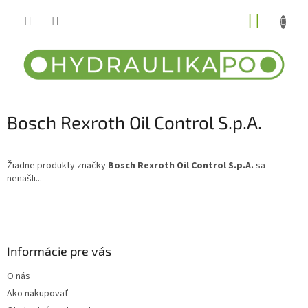
Prejsť
NÁKUP
na
obsah
KOŠÍK
Bosch Rexroth Oil Control S.p.A.
Žiadne produkty značky
Bosch Rexroth Oil Control S.p.A.
sa
nenašli...
Z
á
p
ä
Informácie pre vás
t
O nás
i
Ako nakupovať
e