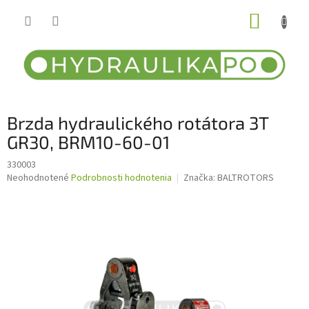
Prejsť
NÁKUP
na
obsah
KOŠÍK
Brzda hydraulického rotátora 3T
GR30, BRM10-60-01
330003
Priemerné
Neohodnotené
Podrobnosti hodnotenia
Značka:
BALTROTORS
hodnotenie
produktu
je
0,0
z
5
hviezdičiek.