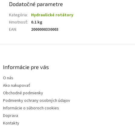
Dodatočné parametre
Kategória
:
Hydraulické rotátory
Hmotnosť
:
0.1 kg
EAN
:
2000000330003
Z
á
p
ä
Informácie pre vás
t
O nás
i
Ako nakupovať
e
Obchodné podmienky
Podmienky ochrany osobných údajov
Informácie o súboroch cookies
Doprava
Kontakty