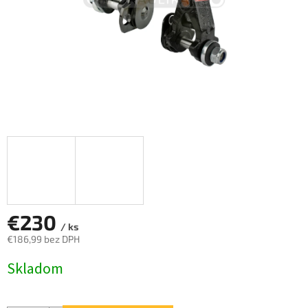
€230
/ ks
€186,99 bez DPH
Jednotková
Skladom
cena: