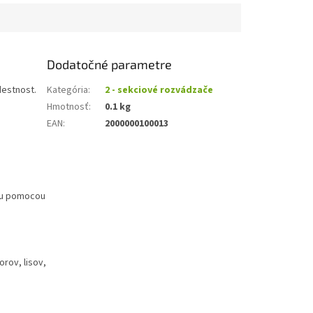
Dodatočné parametre
destnost
.
Kategória
:
2 - sekciové rozvádzače
Hmotnosť
:
0.1 kg
EAN
:
2000000100013
čku pomocou
rov, lisov,