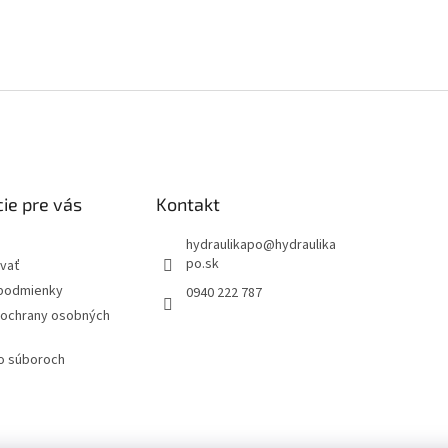
ie pre vás
Kontakt
hydraulikapo
@
hydraulika
po.sk
vať
podmienky
0940 222 787
ochrany osobných
 o súboroch