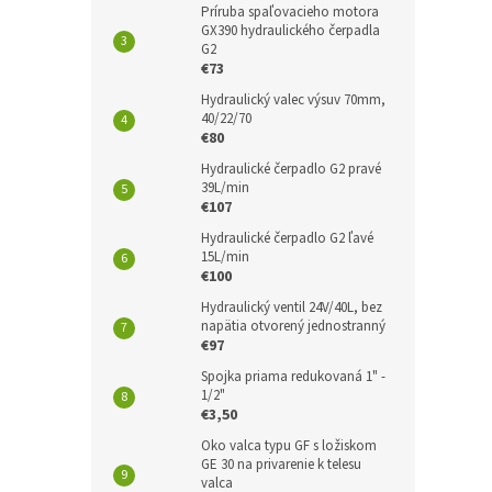
Príruba spaľovacieho motora
GX390 hydraulického čerpadla
G2
€73
Hydraulický valec výsuv 70mm,
40/22/70
€80
Hydraulické čerpadlo G2 pravé
39L/min
€107
Hydraulické čerpadlo G2 ľavé
15L/min
€100
Hydraulický ventil 24V/40L, bez
napätia otvorený jednostranný
€97
Spojka priama redukovaná 1" -
1/2"
€3,50
Oko valca typu GF s ložiskom
GE 30 na privarenie k telesu
valca