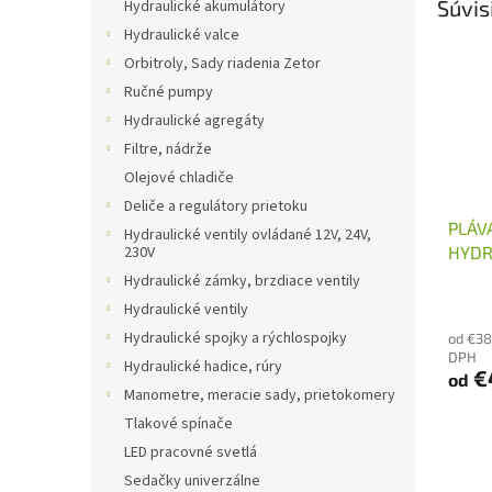
Súvis
Hydraulické akumulátory
Hydraulické valce
Orbitroly, Sady riadenia Zetor
Ručné pumpy
Hydraulické agregáty
Filtre, nádrže
Olejové chladiče
Deliče a regulátory prietoku
PLÁV
Hydraulické ventily ovládané 12V, 24V,
HYDR
230V
ROZV
Hydraulické zámky, brzdiace ventily
Hydraulické ventily
Hydraulické spojky a rýchlospojky
od €38
DPH
Hydraulické hadice, rúry
€
od
Manometre, meracie sady, prietokomery
Tlakové spínače
LED pracovné svetlá
Sedačky univerzálne