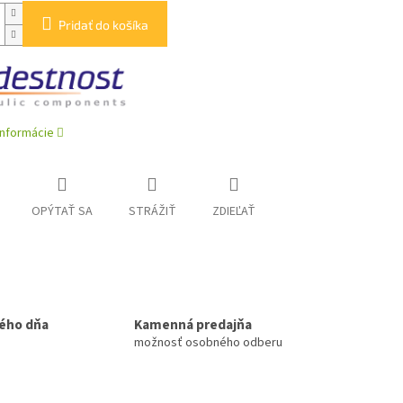
Pridať do košíka
informácie
OPÝTAŤ SA
STRÁŽIŤ
ZDIEĽAŤ
ého dňa
Kamenná predajňa
možnosť osobného odberu