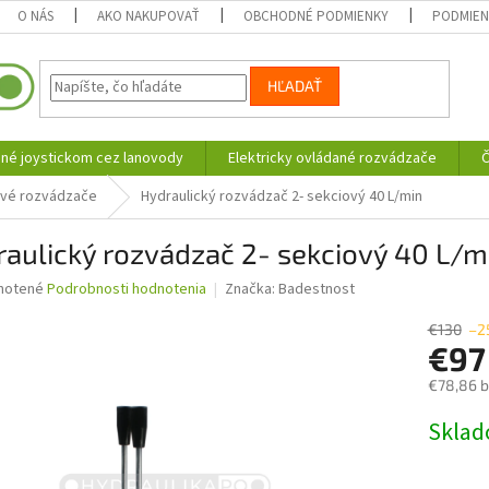
O NÁS
AKO NAKUPOVAŤ
OBCHODNÉ PODMIENKY
PODMIEN
HĽADAŤ
né joystickom cez lanovody
Elektricky ovládané rozvádzače
Č
iové rozvádzače
Hydraulický rozvádzač 2- sekciový 40 L/min
aulický rozvádzač 2- sekciový 40 L/m
né
notené
Podrobnosti hodnotenia
Značka:
Badestnost
nie
u
€130
–2
€9
€78,86 
Jednotk
Skla
iek.
cena: