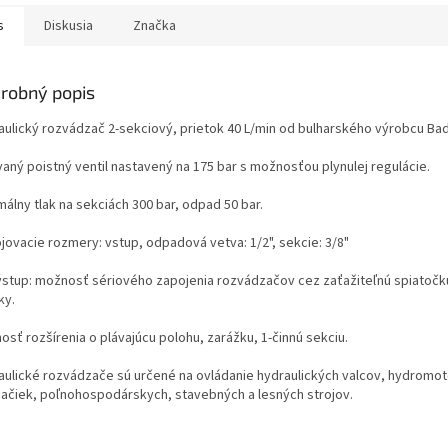
s
Diskusia
Značka
robný popis
aulický rozvádzač 2-sekciový, prietok 40 L/min
od bulharského výrobcu Ba
vaný poistný ventil nastavený na 175 bar s možnosťou plynulej regulácie.
álny tlak na sekciách 300 bar, odpad 50 bar.
ojovacie rozmery: vstup, odpadová vetva: 1/2", sekcie: 3/8"
výstup: možnosť sériového zapojenia rozvádzačov cez zaťažiteľnú spiato
ky.
sť rozšírenia o plávajúcu polohu, zarážku, 1-činnú sekciu.
aulické rozvádzače sú určené na ovládanie hydraulických valcov, hydromoto
pačiek, poľnohospodárskych, stavebných a lesných strojov.