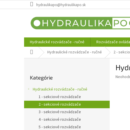
Prejsť
hydraulikapo@hydraulikapo.sk
na
obsah
Hydraulické rozvádzače - ručné
Rozvádzače ovláda
Domov
Hydraulické rozvádzače - ručné
2 - sekc
B
Hydr
o
Preskočiť
č
Priemer
Neohod
Kategórie
kategórie
n
hodnote
ý
produkt
Hydraulické rozvádzače - ručné
p
je
1 - sekciové rozvádzače
0,0
a
z
2 - sekciové rozvádzače
n
5
e
3 - sekciové rozvádzače
hviezdič
l
4 - sekciové rozvádzače
5 - sekciové rozvádzače