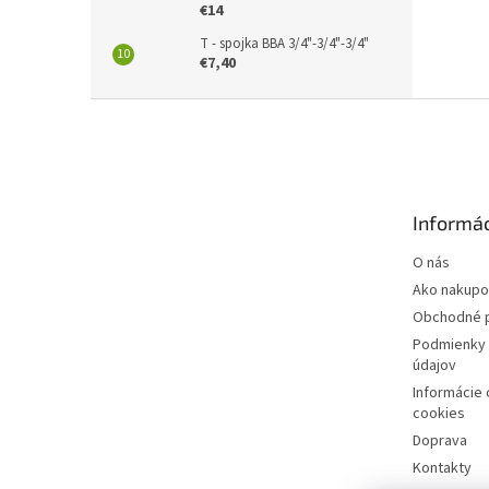
€14
T - spojka BBA 3/4"-3/4"-3/4"
€7,40
Z
á
p
ä
t
Informác
i
e
O nás
Ako nakupo
Obchodné 
Podmienky 
údajov
Informácie
cookies
Doprava
Kontakty