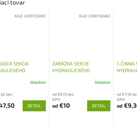
iaci tovar
Kód:
100072/ANO
Kód:
100074/ANO
AJÚCA SEKCIA
ZARÁŽKA SEKCIE
1-ČINNÁ 
AULICKÉHO
HYDRAULICKÉHO
HYDRAUL
ÁDZAČA 40L/MIN
ROZVÁDZAČA 40L/MIN
ROZVÁDZ
Skladom
Skladom
,62 bez
od €8,13 bez
od €7,56 be
DPH
DPH
47,50
€10
€9,3
od
od
DETAIL
DETAIL