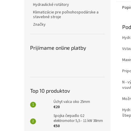
Hydraulické rotátory
Popi
Klimatizácie pre poľnohospodárske a
stavebné stroje
Značky
Pod
Hydr
Prijímame online platby
Vsta
Maxim
Prip
N - 
vsuv
Top 10 produktov
Možno
Úchyt valca oko 25mm
€20
Hydr
štie
Spojka čerpadlo G2
elektromotor 5,5 - 11 kW 38mm
€50