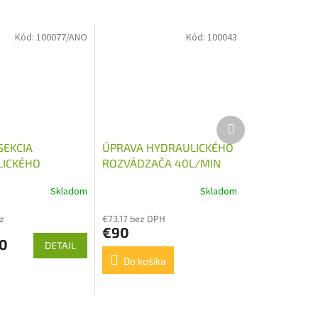
Kód:
100077/ANO
Kód:
100043
Ďalší
produkt
SEKCIA
ÚPRAVA HYDRAULICKÉHO
ICKÉHO
ROZVÁDZAČA 40L/MIN
AČA 40L/MIN
JOYSTIC
Skladom
Skladom
z
€73,17 bez DPH
€90
0
DETAIL
Do košíka