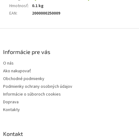
Hmotnosť
:
0.1 kg
EAN
:
2000000250009
Z
á
p
ä
Informácie pre vás
t
O nás
i
Ako nakupovať
e
Obchodné podmienky
Podmienky ochrany osobných údajov
Informácie o súboroch cookies
Doprava
Kontakty
Kontakt