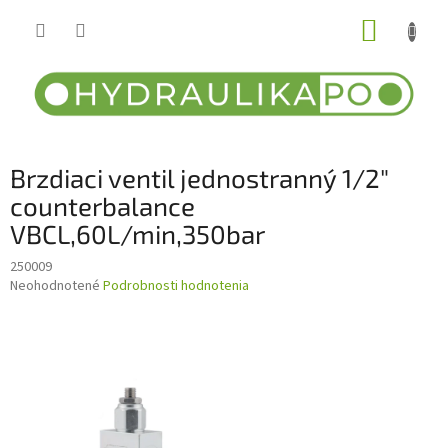
Prejsť
NÁKUP
na
obsah
KOŠÍK
Brzdiaci ventil jednostranný 1/2"
counterbalance
VBCL,60L/min,350bar
250009
Priemerné
Neohodnotené
Podrobnosti hodnotenia
hodnotenie
produktu
je
0,0
z
5
hviezdičiek.