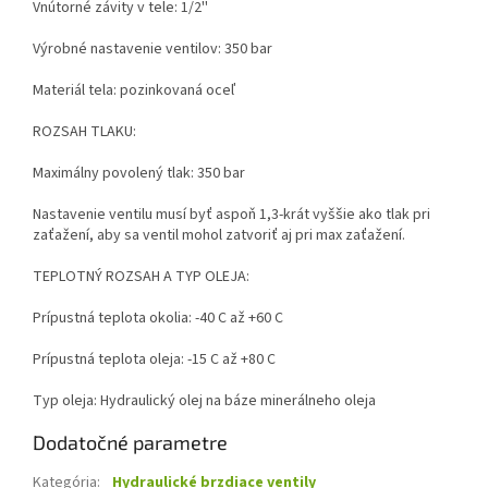
Vnútorné závity v tele: 1/2''
Výrobné nastavenie ventilov: 350 bar
Materiál tela: pozinkovaná oceľ
ROZSAH TLAKU:
Maximálny povolený tlak: 350 bar
Nastavenie ventilu musí byť aspoň 1,3-krát vyššie ako tlak pri
zaťažení, aby sa ventil mohol zatvoriť aj pri max zaťažení.
TEPLOTNÝ ROZSAH A TYP OLEJA:
Prípustná teplota okolia: -40 C až +60 C
Prípustná teplota oleja: -15 C až +80 C
Typ oleja: Hydraulický olej na báze minerálneho oleja
Dodatočné parametre
Kategória
:
Hydraulické brzdiace ventily