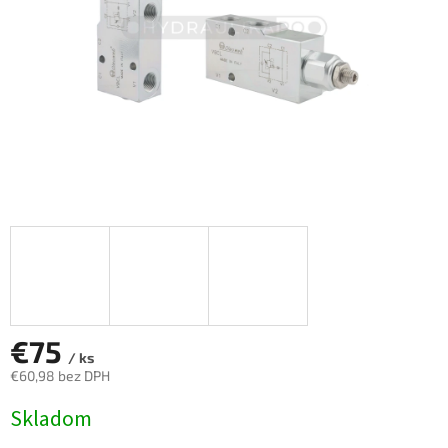
€75
/ ks
€60,98 bez DPH
Jednotková
Skladom
cena: