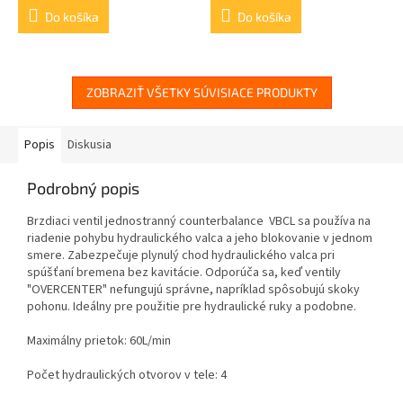
Do košíka
Do košíka
ZOBRAZIŤ VŠETKY SÚVISIACE PRODUKTY
Popis
Diskusia
Podrobný popis
Brzdiaci ventil jednostranný counterbalance VBCL sa používa na
riadenie pohybu hydraulického valca a jeho blokovanie v jednom
smere. Zabezpečuje plynulý chod hydraulického valca pri
spúšťaní bremena bez kavitácie.
Odporúča sa, keď ventily
"OVERCENTER" nefungujú správne, napríklad spôsobujú skoky
pohonu.
Ideálny pre použitie pre hydraulické ruky a podobne.
Maximálny prietok: 60L/min
Počet hydraulických otvorov v tele: 4