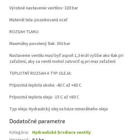
Výrobné nastavenie ventilov: 320 bar
Materiál tela: pozinkovaná oceľ
ROZSAH TLAKU:
Maximálny povolený tlak: 350 bar
Nastavenie ventilu musí byť aspoň 1,3-krát vyššie ako tlak pri
zaťažení, aby sa ventil mohol zatvoriť aj pri max zaťažení.
TEPLOTNÝ ROZSAH A TYP OLEJA:
Prípustná teplota okolia: -40 C až +60 C
Prípustná teplota oleja: -15 C až +80 C
Typ oleja: Hydraulický olej na báze minerálneho oleja
Dodatočné parametre
Kategória
:
Hydraulické brzdiace ventily
Hmotnosť
:
0.1 kg