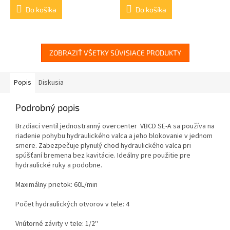
Do košíka
Do košíka
ZOBRAZIŤ VŠETKY SÚVISIACE PRODUKTY
Popis
Diskusia
Podrobný popis
Brzdiaci ventil jednostranný overcenter VBCD SE-A sa používa na
riadenie pohybu hydraulického valca a jeho blokovanie v jednom
smere. Zabezpečuje plynulý chod hydraulického valca pri
spúšťaní bremena bez kavitácie. Ideálny pre použitie pre
hydraulické ruky a podobne.
Maximálny prietok: 60L/min
Počet hydraulických otvorov v tele: 4
Vnútorné závity v tele: 1/2''