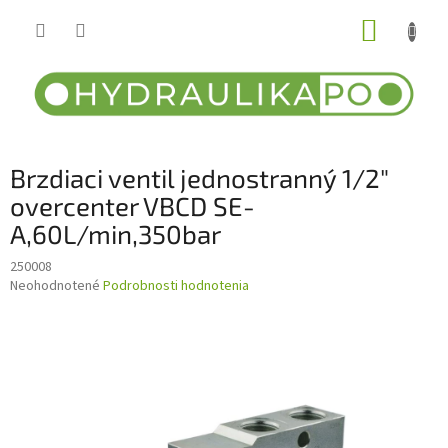
Prejsť
NÁKUP
na
obsah
KOŠÍK
Brzdiaci ventil jednostranný 1/2"
overcenter VBCD SE-
A,60L/min,350bar
250008
Priemerné
Neohodnotené
Podrobnosti hodnotenia
hodnotenie
produktu
je
0,0
z
5
hviezdičiek.