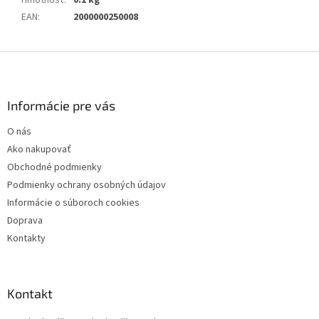
EAN
:
2000000250008
Z
á
p
ä
Informácie pre vás
t
O nás
i
Ako nakupovať
e
Obchodné podmienky
Podmienky ochrany osobných údajov
Informácie o súboroch cookies
Doprava
Kontakty
Kontakt