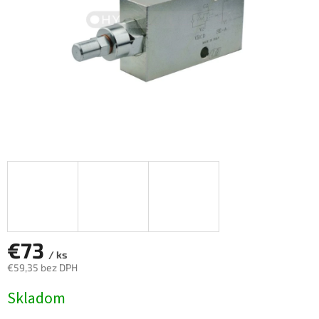
€73
/ ks
€59,35 bez DPH
Jednotková
Skladom
cena: