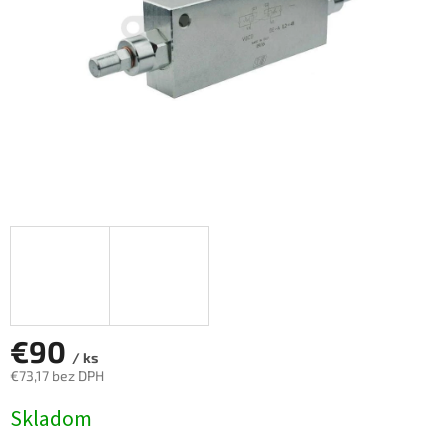
€90
/ ks
€73,17 bez DPH
Jednotková
Skladom
cena: