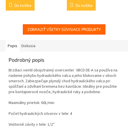
Do košíka
Do košíka
ZOBRAZIŤ VŠETKY SÚVISIACE PRODUKTY
Popis
Diskusia
Podrobný popis
Brzdiaci ventil obojstranný overcenter VBCD DE-A sa používa na
riadenie pohybu hydraulického valca a jeho blokovanie v oboch
smeroch. Zabezpečuje plynulý chod hydraulického valca pri
spúšťaní a zdvíhaní bremena bez kavitácie. Ideálny pre použitie
pre kontajnerové nosiče, hydraulické ruky a podobne.
Maximálny prietok: 60L/min
Počet hydraulických otvorov v tele: 4
Vnútorné závity v tele: 1/2''