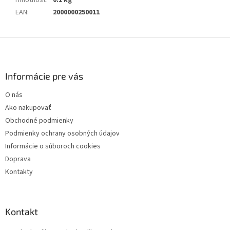
EAN
:
2000000250011
Z
á
p
ä
Informácie pre vás
t
O nás
i
Ako nakupovať
e
Obchodné podmienky
Podmienky ochrany osobných údajov
Informácie o súboroch cookies
Doprava
Kontakty
Kontakt