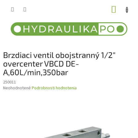
Prejsť
NÁKUP
na
obsah
KOŠÍK
Brzdiaci ventil obojstranný 1/2"
overcenter VBCD DE-
A,60L/min,350bar
250011
Priemerné
Neohodnotené
Podrobnosti hodnotenia
hodnotenie
produktu
je
0,0
z
5
hviezdičiek.