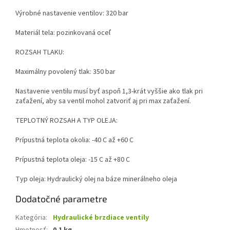
Výrobné nastavenie ventilov: 320 bar
Materiál tela: pozinkovaná oceľ
ROZSAH TLAKU:
Maximálny povolený tlak: 350 bar
Nastavenie ventilu musí byť aspoň 1,3-krát vyššie ako tlak pri
zaťažení, aby sa ventil mohol zatvoriť aj pri max zaťažení.
TEPLOTNÝ ROZSAH A TYP OLEJA:
Prípustná teplota okolia: -40 C až +60 C
Prípustná teplota oleja: -15 C až +80 C
Typ oleja: Hydraulický olej na báze minerálneho oleja
Dodatočné parametre
Kategória
:
Hydraulické brzdiace ventily
Hmotnosť
:
0.1 kg