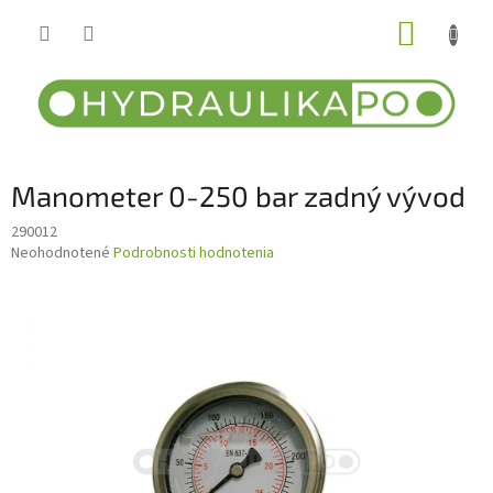
Prejsť
NÁKUP
na
obsah
KOŠÍK
Manometer 0-250 bar zadný vývod
290012
Priemerné
Neohodnotené
Podrobnosti hodnotenia
hodnotenie
produktu
je
0,0
z
5
hviezdičiek.