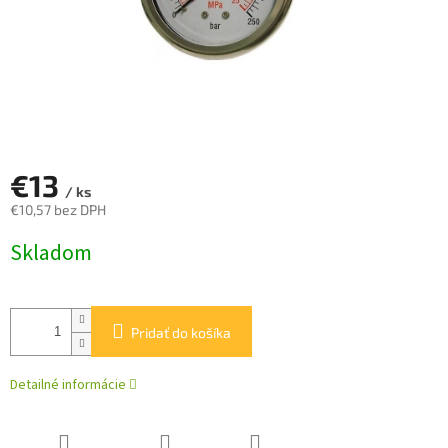
€13
/ ks
€10,57 bez DPH
Jednotková
Skladom
cena:
Pridať do košíka
Detailné informácie