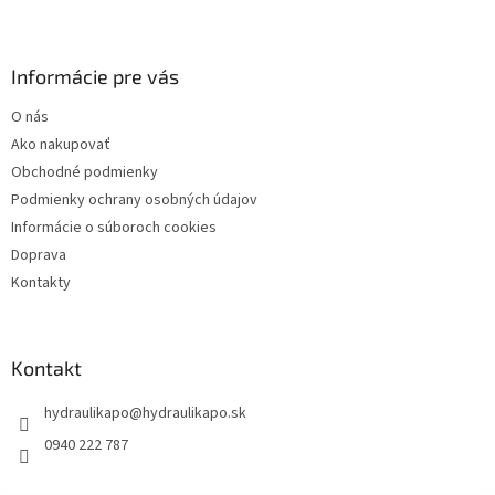
Z
á
p
ä
Informácie pre vás
t
O nás
i
Ako nakupovať
e
Obchodné podmienky
Podmienky ochrany osobných údajov
Informácie o súboroch cookies
Doprava
Kontakty
Kontakt
hydraulikapo
@
hydraulikapo.sk
0940 222 787