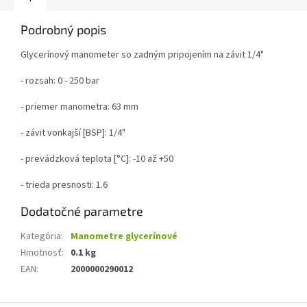
Podrobný popis
Glycerínový manometer so zadným pripojením na závit 1/4"
- rozsah: 0 - 250 bar
- priemer manometra: 63 mm
- závit vonkajší [BSP]: 1/4"
- prevádzková teplota [°C]: -10 až +50
- trieda presnosti: 1.6
Dodatočné parametre
Kategória
:
Manometre glycerínové
Hmotnosť
:
0.1 kg
EAN
:
2000000290012