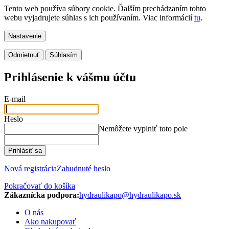
Tento web používa súbory cookie. Ďalším prechádzaním tohto
webu vyjadrujete súhlas s ich používaním. Viac informácií
tu
.
Nastavenie
Odmietnuť
Súhlasím
Prejsť
na
Prihlásenie k vášmu účtu
obsah
E-mail
Heslo
Nemôžete vyplniť toto pole
Prihlásiť sa
Nová registrácia
Zabudnuté heslo
Pokračovať do košíka
Zákaznícka podpora:
hydraulikapo@hydraulikapo.sk
O nás
Ako nakupovať