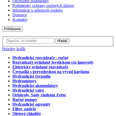
Obchodné podmienky
Podmienky ochrany osobných údajov
Informácie o súboroch cookies
Doprava
Kontakty
Prihlásenie
Hľadať
Nákupný
Prázdny košík
košík
Hydraulické rozvádzače - ručné
Rozvádzače ovládané joystickom cez lanovody
Elektricky ovládané rozvádzače
Čerpadlá s prevodovkou na vývod kardanu
Hydraulické čerpadlá
Hydromotory
Hydraulické akumulátory
Hydraulické valce
Orbitroly, Sady riadenia Zetor
Ručné pumpy
Hydraulické agregáty
Filtre, nádrže
Olejové chladiče