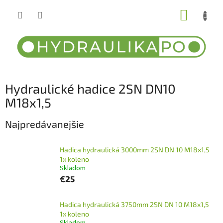
Prejsť
NÁKUP
na
obsah
KOŠÍK
Hydraulické hadice 2SN DN10
M18x1,5
Najpredávanejšie
Hadica hydraulická 3000mm 2SN DN 10 M18x1,5
1x koleno
Skladom
€25
Hadica hydraulická 3750mm 2SN DN 10 M18x1,5
1x koleno