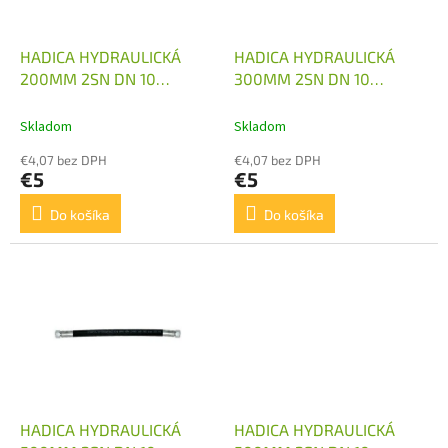
k
r
t
o
o
d
HADICA HYDRAULICKÁ
HADICA HYDRAULICKÁ
v
u
200MM 2SN DN 10
300MM 2SN DN 10
k
M18X1,5 1X KOLENO
M18X1,5 1X KOLENO
t
Skladom
Skladom
o
€4,07 bez DPH
€4,07 bez DPH
v
€5
€5
Do košíka
Do košíka
HADICA HYDRAULICKÁ
HADICA HYDRAULICKÁ