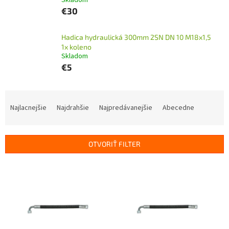
Skladom
€30
Hadica hydraulická 300mm 2SN DN 10 M18x1,5
1x koleno
Skladom
€5
R
a
Najlacnejšie
Najdrahšie
Najpredávanejšie
Abecedne
d
e
n
OTVORIŤ FILTER
i
e
V
p
ý
r
p
o
i
d
s
u
p