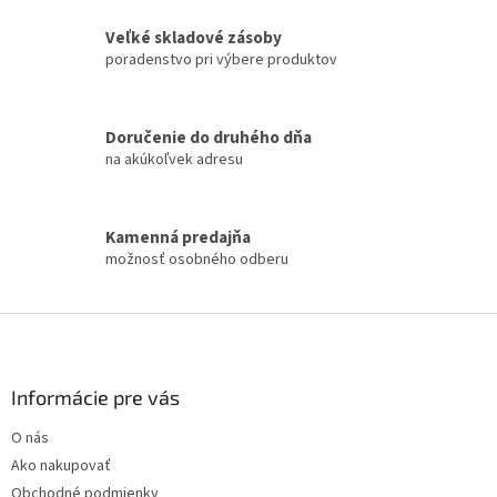
l
á
Veľké skladové zásoby
d
poradenstvo pri výbere produktov
a
c
i
Doručenie do druhého dňa
e
na akúkoľvek adresu
p
r
v
k
Kamenná predajňa
y
možnosť osobného odberu
v
ý
p
Z
i
á
s
p
u
ä
Informácie pre vás
t
O nás
i
Ako nakupovať
e
Obchodné podmienky