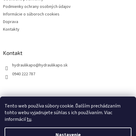
Podmienky ochrany osobných údajov
Informácie o súboroch cookies
Doprava
Kontakty
Kontakt
hydraulikapo
@
hydraulikapo.sk
0940 222 787
Tento web používa súbory cookie. Ďalším prechádzaním
tohto webu vyjadrujete súhlas s ich používaním. Viac
informácií
tu
.
Nastavenie