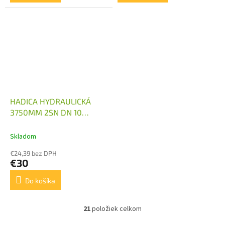
HADICA HYDRAULICKÁ
3750MM 2SN DN 10
M18X1,5 1X KOLENO
Skladom
€24,39 bez DPH
€30
Do košíka
21
položiek celkom
O
v