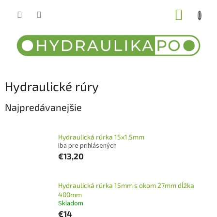
Prejsť
NÁKUP
na
obsah
KOŠÍK
Hydraulické rúry
Najpredávanejšie
Hydraulická rúrka 15x1,5mm
Iba pre prihlásených
€13,20
Hydraulická rúrka 15mm s okom 27mm dĺžka
400mm
Skladom
€14