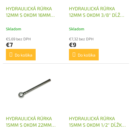
o
o
d
HYDRAULICKÁ RÚRKA
HYDRAULICKÁ RÚRKA
v
u
12MM S OKOM 16MM
12MM S OKOM 3/8" DĹŽKA
k
DĹŽKA 310MM
300MM
t
Skladom
Skladom
o
€5,69 bez DPH
€7,32 bez DPH
v
€7
€9
Do košíka
Do košíka
HYDRAULICKÁ RÚRKA
HYDRAULICKÁ RÚRKA
15MM S OKOM 22MM
15MM S OKOM 1/2" DĹŽKA
DĹŽKA 305MM
305MM