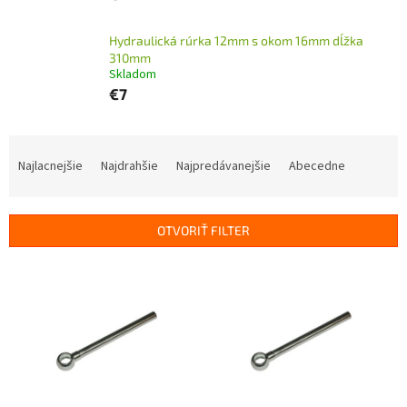
Hydraulická rúrka 12mm s okom 16mm dĺžka
310mm
Skladom
€7
R
a
Najlacnejšie
Najdrahšie
Najpredávanejšie
Abecedne
d
e
n
OTVORIŤ FILTER
i
e
V
p
ý
r
p
o
i
d
s
u
p
k
r
t