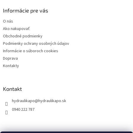
p
u
ä
Informácie pre vás
t
O nás
i
Ako nakupovať
e
Obchodné podmienky
Podmienky ochrany osobných údajov
Informácie o súboroch cookies
Doprava
Kontakty
Kontakt
hydraulikapo
@
hydraulikapo.sk
0940 222 787