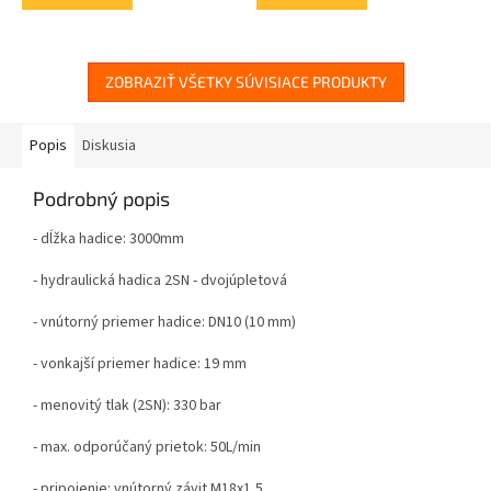
ZOBRAZIŤ VŠETKY SÚVISIACE PRODUKTY
Popis
Diskusia
Podrobný popis
- dĺžka hadice: 3000mm
- hydraulická hadica 2SN - dvojúpletová
- vnútorný priemer hadice: DN10 (10 mm)
- v
onkajší priemer hadice: 19 mm
- menovitý tlak (2SN): 330 bar
- max. odporúčaný prietok: 50L/min
- pripojenie: vnútorný závit M18x1,5