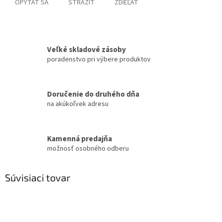
OPÝTAŤ SA
STRÁŽIŤ
ZDIEĽAŤ
Veľké skladové zásoby
poradenstvo pri výbere produktov
Doručenie do druhého dňa
na akúkoľvek adresu
Kamenná predajňa
možnosť osobného odberu
Súvisiaci tovar