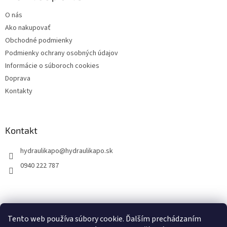
t
O nás
i
Ako nakupovať
e
Obchodné podmienky
Podmienky ochrany osobných údajov
Informácie o súboroch cookies
Doprava
Kontakty
Kontakt
hydraulikapo
@
hydraulikapo.sk
0940 222 787
Tento web používa súbory cookie. Ďalším prechádzaním