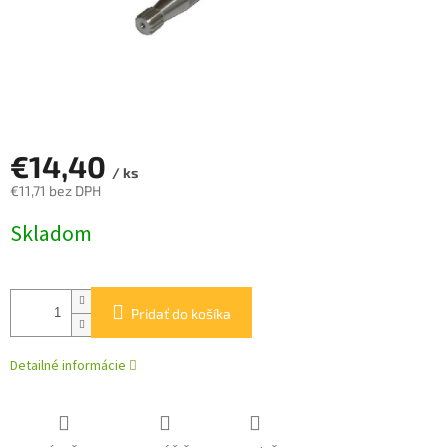
€14,40
/ ks
€11,71 bez DPH
Jednotková
Skladom
cena:
Pridať do košíka
Detailné informácie