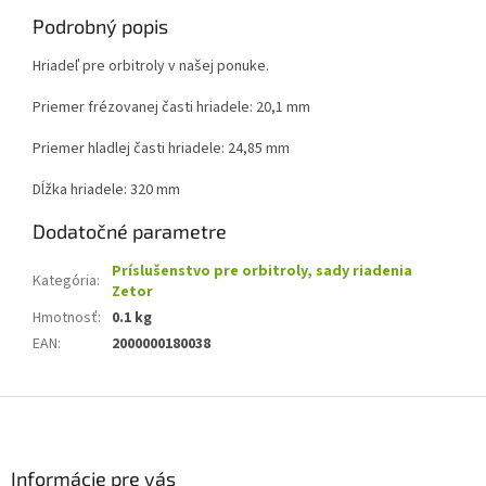
Podrobný popis
Hriadeľ pre orbitroly v našej ponuke.
Priemer frézovanej časti hriadele: 20,1 mm
Priemer hladlej časti hriadele: 24,85 mm
Dĺžka hriadele: 320 mm
Dodatočné parametre
Príslušenstvo pre orbitroly, sady riadenia
Kategória
:
Zetor
Hmotnosť
:
0.1 kg
EAN
:
2000000180038
Z
á
p
ä
Informácie pre vás