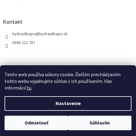
Kontakt
hydraulikapo
@
hydraulikapo.sk
0940 222 787
Tento web používa súbory cookie. Ďalším prechádzaním
tohto webu vyjadrujete súhlas s ich používaním. Viac
informácií
tu
.
Nastavenie
Vytvoril Shoptet
Odmietnuť
Súhlasím
Copyright 2026
HYDRAULIKA PO
. Všetky práva vyhradené.