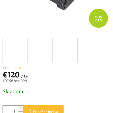
€135
–11 %
€135
–11 %
€120
/ ks
€97,56 bez DPH
Jednotková
Skladom
cena:
Pridať do košíka