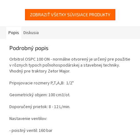
ZOBRAZIŤ VŠETKY SÚVISIACE PRODUKTY
Popis
Diskusia
Podrobný popis
Orbitrol OSPC 100 ON - normálne otvorený je určený pre použitie
v rôznych typoch poľnohospodárskej a stavebnej techniky.
Vhodný pre traktory Zetor Major.
Pripojovacie rozmery P,T,A,B: 1/2"
Geometrický objem: 100 cm3/ot.
Doporučený prietok: 8 - 12 L/min.
Nastavenie ventilov:
- poistný ventil: 160 bar