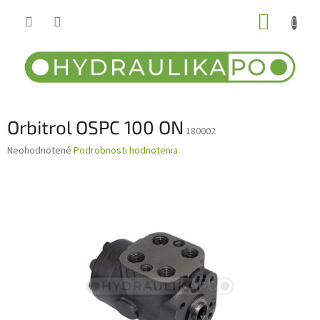
Prejsť
NÁKUP
na
obsah
KOŠÍK
Orbitrol OSPC 100 ON
180002
Priemerné
Neohodnotené
Podrobnosti hodnotenia
hodnotenie
produktu
je
0,0
z
5
hviezdičiek.