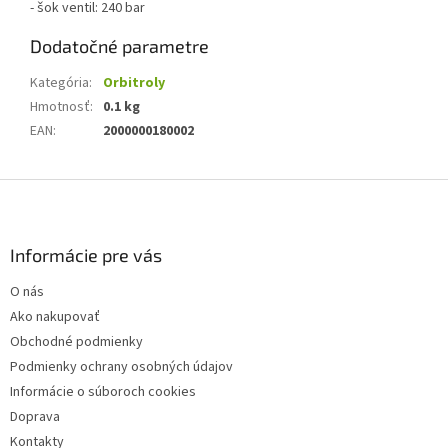
- šok ventil: 240 bar
Dodatočné parametre
Kategória
:
Orbitroly
Hmotnosť
:
0.1 kg
EAN
:
2000000180002
Z
á
p
ä
Informácie pre vás
t
O nás
i
Ako nakupovať
e
Obchodné podmienky
Podmienky ochrany osobných údajov
Informácie o súboroch cookies
Doprava
Kontakty