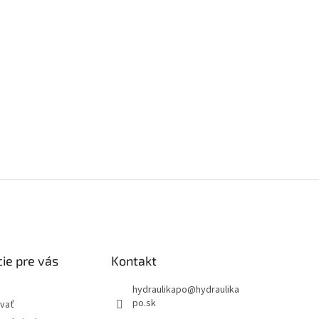
ie pre vás
Kontakt
hydraulikapo
@
hydraulika
po.sk
vať