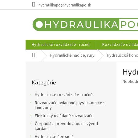
Prejsť
hydraulikapo@hydraulikapo.sk
na
obsah
Hydraulické rozvádzače - ručné
Rozvádzače ovláda
Domov
Hydraulické hadice, rúry
Hydraulická kon
B
Hyd
o
Preskočiť
č
Priemer
Neohod
Kategórie
kategórie
n
hodnote
ý
produkt
Hydraulické rozvádzače - ručné
p
je
Rozvádzače ovládané joystickom cez
0,0
a
lanovody
z
n
Elektricky ovládané rozvádzače
5
e
hviezdič
Čerpadlá s prevodovkou na vývod
l
kardanu
Hydraulické čerpadlá