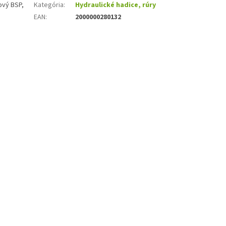
ový BSP,
Kategória
:
Hydraulické hadice, rúry
EAN
:
2000000280132