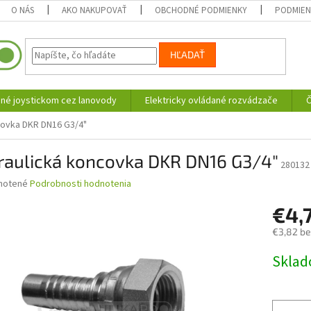
O NÁS
AKO NAKUPOVAŤ
OBCHODNÉ PODMIENKY
PODMIEN
HĽADAŤ
né joystickom cez lanovody
Elektricky ovládané rozvádzače
Č
covka DKR DN16 G3/4"
raulická koncovka DKR DN16 G3/4"
280132
né
notené
Podrobnosti hodnotenia
nie
€4,
u
€3,82 b
Jednotk
Skla
cena:
iek.