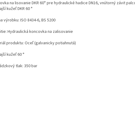
ovka na lisovanie DKR 60° pre hydraulické hadice DN16,
vnútorný závit palc
jší kužeľ DKR 60 °
a výrobku:
ISO 8434-6, BS 5200
itie: Hydraulická koncovka na zalisovanie
iál produktu: Oceľ (galvanicky potiahnutá)
jší kužeľ 60 °
ádzkový tlak: 350 bar