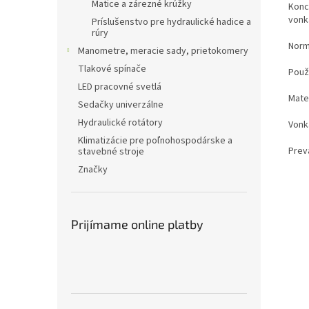
Matice a zárezné krúžky
Konc
vonka
Príslušenstvo pre hydraulické hadice a
rúry
Norm
Manometre, meracie sady, prietokomery
Tlakové spínače
Použ
LED pracovné svetlá
Mater
Sedačky univerzálne
Hydraulické rotátory
Vonka
Klimatizácie pre poľnohospodárske a
Prev
stavebné stroje
Značky
Prijímame online platby