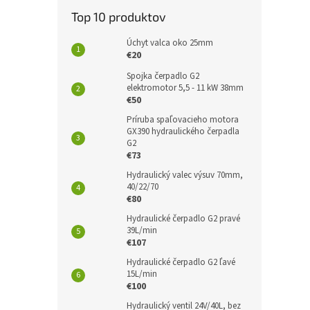
Top 10 produktov
Úchyt valca oko 25mm
€20
Spojka čerpadlo G2
elektromotor 5,5 - 11 kW 38mm
€50
Príruba spaľovacieho motora
GX390 hydraulického čerpadla
G2
€73
Hydraulický valec výsuv 70mm,
40/22/70
€80
Hydraulické čerpadlo G2 pravé
39L/min
€107
Hydraulické čerpadlo G2 ľavé
15L/min
€100
Hydraulický ventil 24V/40L, bez