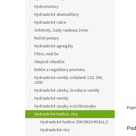
Hydromotory
Hydraulické akumulátory
Hydraulické valce
Orbitroly, Sady riadenia Zetor
Ručné pumpy
Hydraulické agregáty
Filtre, nádrže
Olejové chladiče
Deliče a regulátory prietoku
Hydraulické ventily ovládané 12V, 24V,
230V
Hydraulické zámky, brzdiace ventily
Hydraulické ventily
Hydraulické spojky a rýchlospojky
Popi
Hydraulické hadice, rúry
Hydraulické hadice 2SN DN10 M18x1,5
Pod
Hydraulické rúry