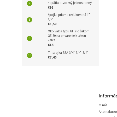
napätia otvorený jednostranný
€97
Spojka priama redukovaná 1" -
1/2"
€3,50
Oko valca typu GF s ložiskom
GE 30 na privarenie k telesu
valca
€14
T - spojka BBA 3/4"-3/4"-3/4"
€7,40
Z
á
p
ä
t
Informác
i
e
O nás
Ako nakupo