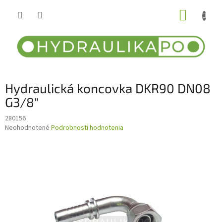
Prejsť
NÁKUP
na
obsah
KOŠÍK
Hydraulická koncovka DKR90 DN08
G3/8"
280156
Priemerné
Neohodnotené
Podrobnosti hodnotenia
hodnotenie
produktu
je
0,0
z
5
hviezdičiek.