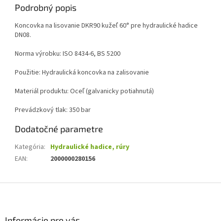
Podrobný popis
Koncovka na lisovanie DKR90 kužeľ 60° pre hydraulické hadice
DN08.
Norma výrobku: ISO 8434-6, BS 5200
Použitie: Hydraulická koncovka na zalisovanie
Materiál produktu: Oceľ (galvanicky potiahnutá)
Prevádzkový tlak: 350 bar
Dodatočné parametre
Kategória
:
Hydraulické hadice, rúry
EAN
:
2000000280156
Z
á
p
ä
Informácie pre vás