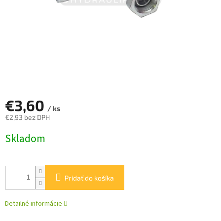
€3,60
/ ks
€2,93 bez DPH
Jednotková
Skladom
cena:
Pridať do košíka
Detailné informácie