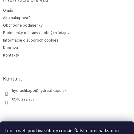
t
O nás
i
Ako nakupovať
e
Obchodné podmienky
Podmienky ochrany osobných údajov
Informácie o súboroch cookies
Doprava
Kontakty
Kontakt
hydraulikapo
@
hydraulikapo.sk
0940 222 787
Tento web používa súbory cookie. Ďalším prechádzaním