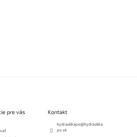
ie pre vás
Kontakt
hydraulikapo
@
hydraulika
po.sk
vať