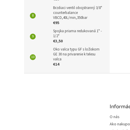
Brzdiaci ventil obojstranný 3/8"
counterbalance
VBCD,40L/min,350bar
€95
Spojka priama redukovaná 1" -
1/2"
€3,50
Oko valca typu GF s ložiskom
GE 30 na privarenie k telesu
valca
€14
Z
á
p
ä
t
Informác
i
e
O nás
Ako nakupo