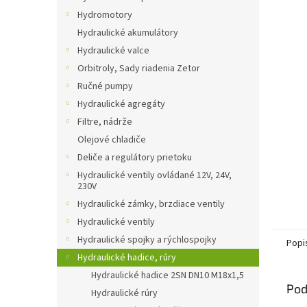
Hydromotory
Hydraulické akumulátory
Hydraulické valce
Orbitroly, Sady riadenia Zetor
Ručné pumpy
Hydraulické agregáty
Filtre, nádrže
Olejové chladiče
Deliče a regulátory prietoku
Hydraulické ventily ovládané 12V, 24V,
230V
Hydraulické zámky, brzdiace ventily
Hydraulické ventily
Hydraulické spojky a rýchlospojky
Popi
Hydraulické hadice, rúry
Hydraulické hadice 2SN DN10 M18x1,5
Pod
Hydraulické rúry