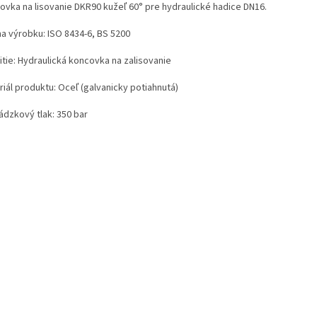
ovka na lisovanie DKR90 kužeľ 60° pre hydraulické hadice DN16.
a výrobku: ISO 8434-6, BS 5200
itie: Hydraulická koncovka na zalisovanie
iál produktu: Oceľ (galvanicky potiahnutá)
ádzkový tlak: 350 bar