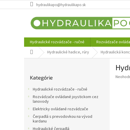
Prejsť
hydraulikapo@hydraulikapo.sk
na
obsah
Hydraulické rozvádzače - ručné
Rozvádzače ovláda
Domov
Hydraulické hadice, rúry
Hydraulická kon
B
Hyd
o
Preskočiť
č
Priemer
Neohod
Kategórie
kategórie
n
hodnote
ý
produkt
Hydraulické rozvádzače - ručné
p
je
Rozvádzače ovládané joystickom cez
0,0
a
lanovody
z
n
Elektricky ovládané rozvádzače
5
e
hviezdič
Čerpadlá s prevodovkou na vývod
l
kardanu
Hydraulické čerpadlá