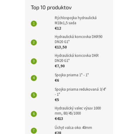
Top 10 produktov
Rýchlospojka hydraulická
M18x1,5 sada
€12
Hydraulická koncovka DKR90
DN20 G1"
€13,50
Hydraulická koncovka DKR
DN20 G1"
€7,90
Spojka priama 1" - 1"
€6
Spojka priama redukovaná 3/4"
- 1"
€5
Hydraulický valec výsuv 1000
mm, 80/45/1000
€413
Úchyt valca oko 40mm
€28