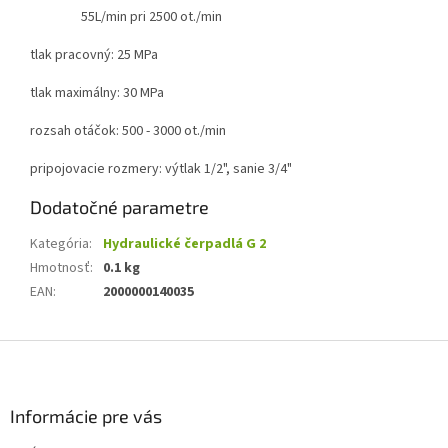
55L/min pri 2500 ot./min
tlak pracovný: 25 MPa
tlak maximálny: 30 MPa
rozsah otáčok: 500 - 3000 ot./min
pripojovacie rozmery:
výtlak 1/2", sanie 3/4"
Dodatočné parametre
Kategória
:
Hydraulické čerpadlá G 2
Hmotnosť
:
0.1 kg
EAN
:
2000000140035
Z
á
p
ä
Informácie pre vás
t