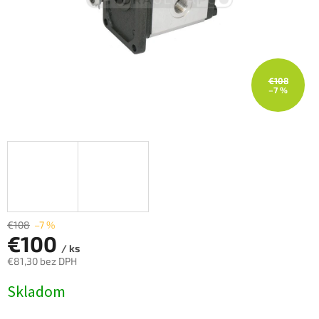
€108
–7 %
€108
–7 %
€100
/ ks
€81,30 bez DPH
Jednotková
Skladom
cena: