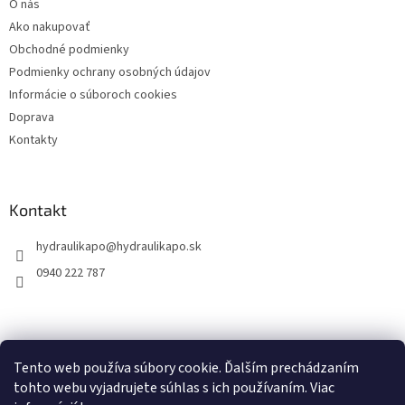
O nás
i
Ako nakupovať
e
Obchodné podmienky
Podmienky ochrany osobných údajov
Informácie o súboroch cookies
Doprava
Kontakty
Kontakt
hydraulikapo
@
hydraulikapo.sk
0940 222 787
Tento web používa súbory cookie. Ďalším prechádzaním
tohto webu vyjadrujete súhlas s ich používaním. Viac