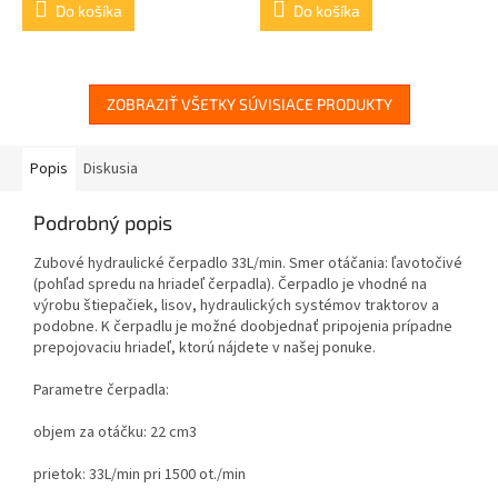
Do košíka
Do košíka
ZOBRAZIŤ VŠETKY SÚVISIACE PRODUKTY
Popis
Diskusia
Podrobný popis
Zubové hydraulické čerpadlo 33L/min. Smer otáčania: ľavotočivé
(
pohľad spredu na hriadeľ čerpadla
). Čerpadlo je vhodné na
výrobu štiepačiek, lisov, hydraulických systémov traktorov a
podobne. K čerpadlu je možné doobjednať pripojenia prípadne
prepojovaciu hriadeľ, ktorú nájdete v našej ponuke.
Parametre čerpadla:
objem za otáčku: 22 cm3
prietok: 33L/min pri 1500 ot./min