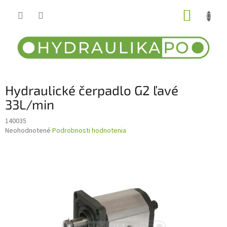
Prejsť
NÁKUP
na
obsah
KOŠÍK
Hydraulické čerpadlo G2 ľavé
33L/min
140035
Priemerné
Neohodnotené
Podrobnosti hodnotenia
hodnotenie
produktu
je
0,0
z
5
hviezdičiek.