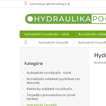
Prejsť
hydraulikapo@hydraulikapo.sk
na
obsah
Hydraulické rozvádzače - ručné
Rozvádzače ovláda
Domov
Hydraulické čerpadlá
Hydraulické čerpad
B
Hyd
o
Preskočiť
č
Priemer
Neohod
Kategórie
kategórie
n
hodnote
ý
produkt
Hydraulické rozvádzače - ručné
p
je
Rozvádzače ovládané joystickom cez
0,0
a
lanovody
z
n
Elektricky ovládané rozvádzače
5
e
hviezdič
Čerpadlá s prevodovkou na vývod
l
kardanu
Hydraulické čerpadlá