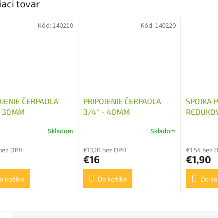
iaci tovar
Kód:
140210
Kód:
140220
OJENIE ČERPADLA
PRIPOJENIE ČERPADLA
SPOJKA 
 - 30MM
3/4" - 40MM
REDUKOV
M16X1,5
Skladom
Skladom
 bez DPH
€13,01 bez DPH
€1,54 bez 
€16
€1,90
o košíka
Do košíka
Do ko