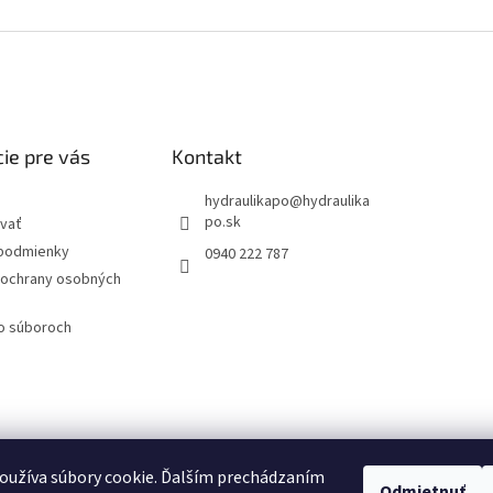
ie pre vás
Kontakt
hydraulikapo
@
hydraulika
po.sk
vať
podmienky
0940 222 787
ochrany osobných
 o súboroch
oužíva súbory cookie. Ďalším prechádzaním
Odmietnuť