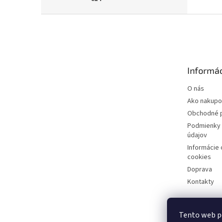
Z
á
p
ä
t
Informác
i
e
O nás
Ako nakupo
Obchodné 
Podmienky 
údajov
Informácie
cookies
Doprava
Kontakty
Tento web p