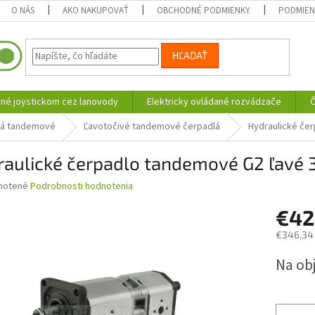
O NÁS
AKO NAKUPOVAŤ
OBCHODNÉ PODMIENKY
PODMIEN
HĽADAŤ
né joystickom cez lanovody
Elektricky ovládané rozvádzače
Č
lá tandemové
Ľavotočivé tandemové čerpadlá
Hydraulické če
raulické čerpadlo tandemové G2 ľavé 
né
notené
Podrobnosti hodnotenia
nie
€4
u
€346,34
Jednotk
Na ob
cena:
iek.