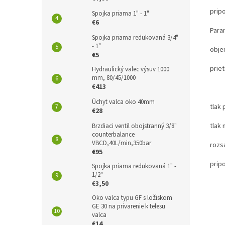
prip
Spojka priama 1" - 1"
€6
Para
Spojka priama redukovaná 3/4"
- 1"
obje
€5
prie
Hydraulický valec výsuv 1000
mm, 80/45/1000
€413
10L
Úchyt valca oko 40mm
tlak
€28
tlak
Brzdiaci ventil obojstranný 3/8"
counterbalance
VBCD,40L/min,350bar
rozsa
€95
prip
Spojka priama redukovaná 1" -
1/2"
€3,50
Oko valca typu GF s ložiskom
GE 30 na privarenie k telesu
valca
€14