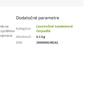
Dodatočné parametre
edu na
Ľavotočivé tandemové
Kategória
:
ch systémov
čerpadlá
pojovaciu
Hmotnosť
:
0.1 kg
EAN
:
2000000140161