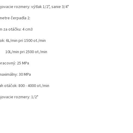
ojovacie rozmery: výtlak 1/2", sanie 3/4"
metre čerpadla 2:
m za otáčku: 4 cm3
tok: 6L/min pri 1500 ot./min
/min pri 2500 ot./min
 pracovný: 25 MPa
 maximálny: 30 MPa
h otáčok: 800 - 4000 ot./min
ojovacie rozmery: 1/2"