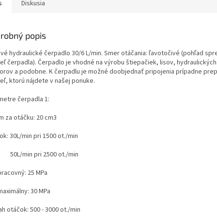
s
Diskusia
robný popis
vé hydraulické čerpadlo 30/6 L/min. Smer otáčania: ľavotočivé (
pohľad spr
deľ čerpadla
). Čerpadlo je vhodné na výrobu štiepačiek, lisov, hydraulický
torov a podobne. K čerpadlu je možné doobjednať pripojenia prípadne pre
deľ, ktorú nájdete v našej ponuke.
metre čerpadla 1:
m za otáčku: 20 cm3
tok: 30L/min pri 1500 ot./min
/min pri 2500 ot./min
 pracovný: 25 MPa
 maximálny: 30 MPa
h otáčok: 500 - 3000 ot./min