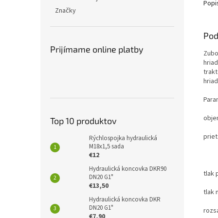
Popi
Značky
Pod
Prijímame online platby
Zubo
hria
trak
hria
Para
obje
Top 10 produktov
prie
Rýchlospojka hydraulická
M18x1,5 sada
50L
€12
Hydraulická koncovka DKR90
tlak
DN20 G1"
€13,50
tlak
Hydraulická koncovka DKR
DN20 G1"
rozsa
€7,90