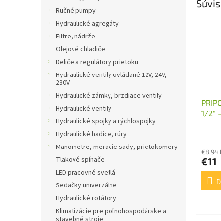
Súvis
Ručné pumpy
Hydraulické agregáty
Filtre, nádrže
Olejové chladiče
Deliče a regulátory prietoku
Hydraulické ventily ovládané 12V, 24V,
230V
Hydraulické zámky, brzdiace ventily
PRIP
Hydraulické ventily
1/2"
Hydraulické spojky a rýchlospojky
Hydraulické hadice, rúry
Manometre, meracie sady, prietokomery
€8,94
Tlakové spínače
€11
LED pracovné svetlá
D
Sedačky univerzálne
Hydraulické rotátory
Klimatizácie pre poľnohospodárske a
stavebné stroje