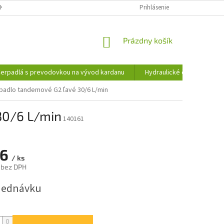
KY OCHRANY OSOBNÝCH ÚDAJOV
INFORMÁCIE O SÚBOROCH COOKIES
Prihlásenie
NÁKUPNÝ
Prázdny košík
KOŠÍK
erpadlá s prevodovkou na vývod kardanu
Hydraulické čerpadlá
rpadlo tandemové G2 ľavé 30/6 L/min
30/6 L/min
140161
26
/ ks
 bez DPH
ová
jednávku