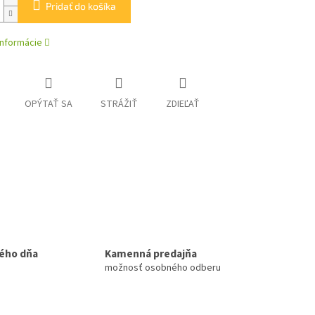
Pridať do košíka
informácie
OPÝTAŤ SA
STRÁŽIŤ
ZDIEĽAŤ
ého dňa
Kamenná predajňa
možnosť osobného odberu