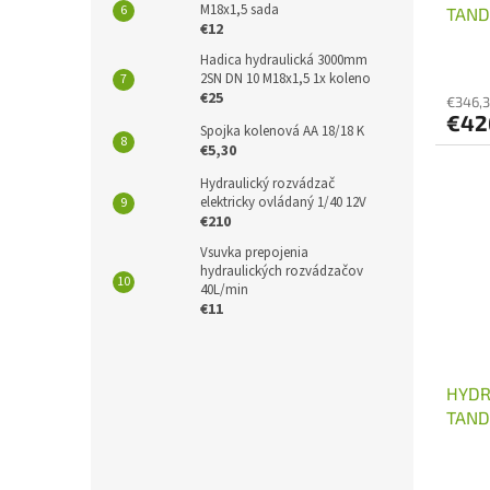
M18x1,5 sada
TAND
€12
Hadica hydraulická 3000mm
2SN DN 10 M18x1,5 1x koleno
€25
€346,
€42
Spojka kolenová AA 18/18 K
€5,30
Hydraulický rozvádzač
elektricky ovládaný 1/40 12V
€210
Vsuvka prepojenia
hydraulických rozvádzačov
40L/min
€11
HYDR
TAND