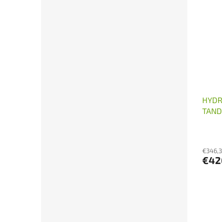
HYDR
TAND
€346,
€42