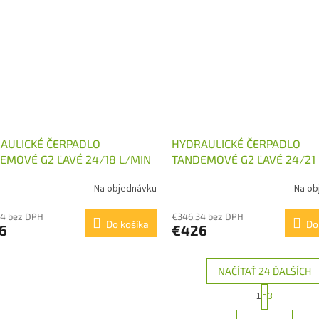
AULICKÉ ČERPADLO
HYDRAULICKÉ ČERPADLO
EMOVÉ G2 ĽAVÉ 24/18 L/MIN
TANDEMOVÉ G2 ĽAVÉ 24/21
Na objednávku
Na ob
34 bez DPH
€346,34 bez DPH
Do košíka
Do
6
€426
NAČÍTAŤ 24 ĎALŠÍCH
S
1
3
O
t
r
v