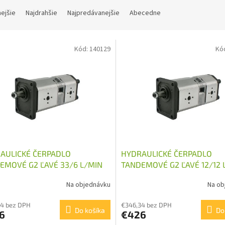
nejšie
Najdrahšie
Najpredávanejšie
Abecedne
Kód:
140129
Kó
AULICKÉ ČERPADLO
HYDRAULICKÉ ČERPADLO
EMOVÉ G2 ĽAVÉ 33/6 L/MIN
TANDEMOVÉ G2 ĽAVÉ 12/12 
Na objednávku
Na ob
34 bez DPH
€346,34 bez DPH
Do košíka
Do
6
€426