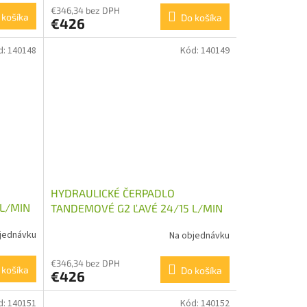
€346,34 bez DPH
 košíka
Do košíka
€426
d:
140148
Kód:
140149
HYDRAULICKÉ ČERPADLO
 L/MIN
TANDEMOVÉ G2 ĽAVÉ 24/15 L/MIN
jednávku
Na objednávku
€346,34 bez DPH
 košíka
Do košíka
€426
d:
140151
Kód:
140152