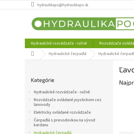
Prejsť
hydraulikapo@hydraulikapo.sk
na
obsah
Hydraulické rozvádzače - ručné
Rozvádzače ovláda
Domov
Hydraulické čerpadlá
Hydraulické čerpad
B
Ľav
o
Preskočiť
č
Kategórie
kategórie
Najpr
n
ý
Hydraulické rozvádzače - ručné
p
Rozvádzače ovládané joystickom cez
a
lanovody
n
Elektricky ovládané rozvádzače
e
Čerpadlá s prevodovkou na vývod
l
kardanu
Hydraulické čerpadlá