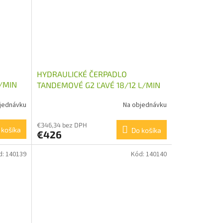
HYDRAULICKÉ ČERPADLO
/MIN
TANDEMOVÉ G2 ĽAVÉ 18/12 L/MIN
jednávku
Na objednávku
€346,34 bez DPH
 košíka
Do košíka
€426
d:
140139
Kód:
140140