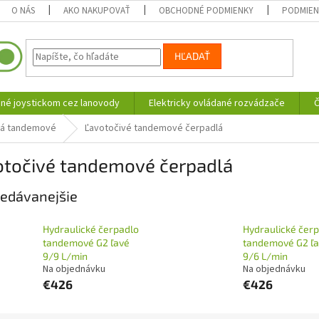
O NÁS
AKO NAKUPOVAŤ
OBCHODNÉ PODMIENKY
PODMIEN
HĽADAŤ
né joystickom cez lanovody
Elektricky ovládané rozvádzače
Č
lá tandemové
Ľavotočivé tandemové čerpadlá
otočivé tandemové čerpadlá
edávanejšie
Hydraulické čerpadlo
Hydraulické čer
tandemové G2 ľavé
tandemové G2 ľ
9/9 L/min
9/6 L/min
Na objednávku
Na objednávku
€426
€426