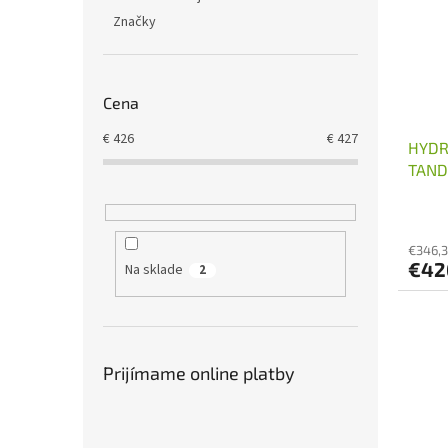
Značky
Cena
€
426
€
427
HYDR
TAND
€346,
€42
Na sklade
2
Prijímame online platby