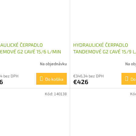
AULICKÉ ČERPADLO
HYDRAULICKÉ ČERPADLO
EMOVÉ G2 ĽAVÉ 15/6 L/MIN
TANDEMOVÉ G2 ĽAVÉ 15/9 L
Na objednávku
Na ob
34 bez DPH
€346,34 bez DPH
Do košíka
Do
6
€426
Kód:
140138
Kó