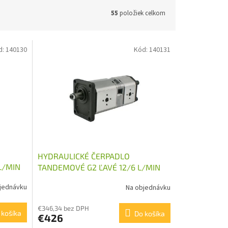
55
položiek celkom
d:
140130
Kód:
140131
HYDRAULICKÉ ČERPADLO
L/MIN
TANDEMOVÉ G2 ĽAVÉ 12/6 L/MIN
jednávku
Na objednávku
€346,34 bez DPH
 košíka
Do košíka
€426