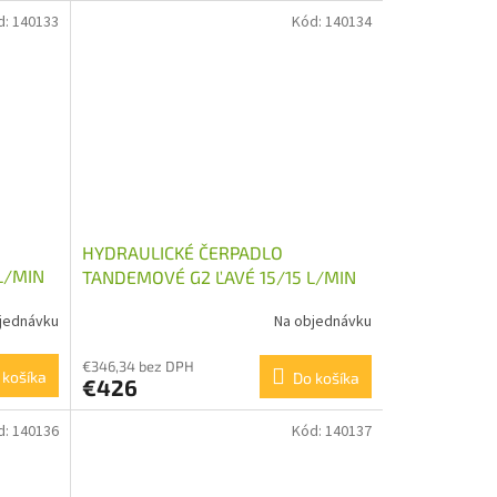
d:
140133
Kód:
140134
HYDRAULICKÉ ČERPADLO
L/MIN
TANDEMOVÉ G2 ĽAVÉ 15/15 L/MIN
jednávku
Na objednávku
€346,34 bez DPH
 košíka
Do košíka
€426
d:
140136
Kód:
140137