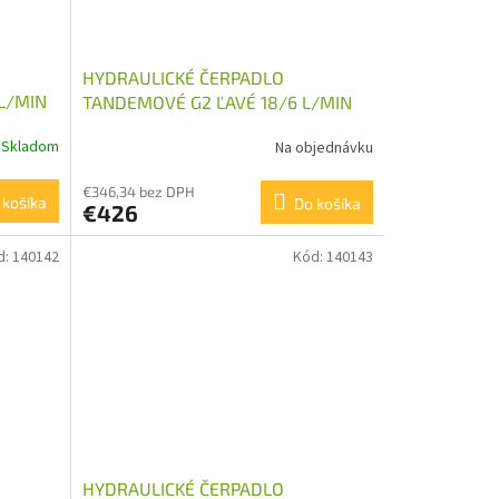
HYDRAULICKÉ ČERPADLO
L/MIN
TANDEMOVÉ G2 ĽAVÉ 18/6 L/MIN
Skladom
Na objednávku
€346,34 bez DPH
 košíka
Do košíka
€426
d:
140142
Kód:
140143
HYDRAULICKÉ ČERPADLO