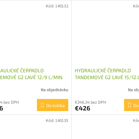
Kód:
140132
Kó
AULICKÉ ČERPADLO
HYDRAULICKÉ ČERPADLO
EMOVÉ G2 ĽAVÉ 12/9 L/MIN
TANDEMOVÉ G2 ĽAVÉ 15/12 
Na objednávku
Na ob
34 bez DPH
€346,34 bez DPH
Do košíka
Do
6
€426
Kód:
140135
Kó