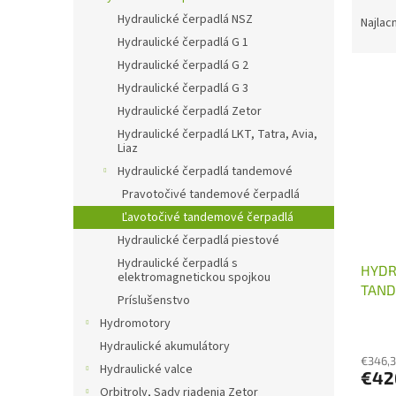
R
Hydraulické čerpadlá NSZ
a
Najlac
d
Hydraulické čerpadlá G 1
e
Hydraulické čerpadlá G 2
V
n
Hydraulické čerpadlá G 3
ý
i
Hydraulické čerpadlá Zetor
p
e
Hydraulické čerpadlá LKT, Tatra, Avia,
i
p
Liaz
s
r
Hydraulické čerpadlá tandemové
p
o
r
Pravotočivé tandemové čerpadlá
d
o
u
Ľavotočivé tandemové čerpadlá
d
k
Hydraulické čerpadlá piestové
u
t
Hydraulické čerpadlá s
HYDR
k
o
elektromagnetickou spojkou
TAND
t
v
Príslušenstvo
o
Hydromotory
v
Hydraulické akumulátory
€346,
Hydraulické valce
€42
Orbitroly, Sady riadenia Zetor