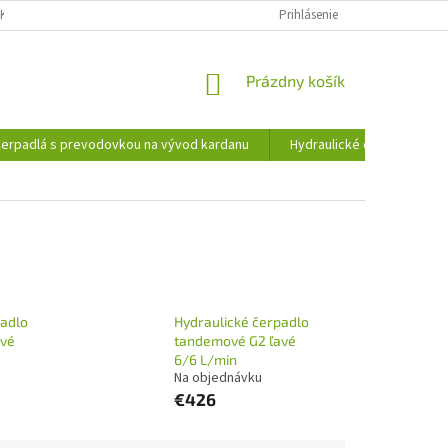
KY OCHRANY OSOBNÝCH ÚDAJOV
INFORMÁCIE O SÚBOROCH COOKIES
Prihlásenie
NÁKUPNÝ
Prázdny košík
KOŠÍK
erpadlá s prevodovkou na vývod kardanu
Hydraulické čerpadlá
padlo
Hydraulické čerpadlo
avé
tandemové G2 ľavé
6/6 L/min
Na objednávku
€426