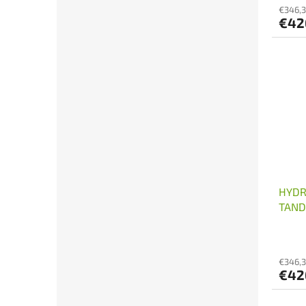
€346,
€42
HYDR
TAND
€346,
€42