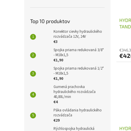
HYDR
Top 10 produktov
TAND
Konektor cievky hydraulického
rozvádzača 12V, 24V
€3
Spojka priama redukovaná 3/8"
€346,
€42
- M18x1,5
€1,90
Spojka priama redukovaná 1/2"
- M18x1,5
€1,90
Gumená prachovka
hydraulického rozvádzača
40,80L/min
€4
Páka ovládania hydraulického
rozvádzača
€29
HYDR
Rýchlospojka hydraulická