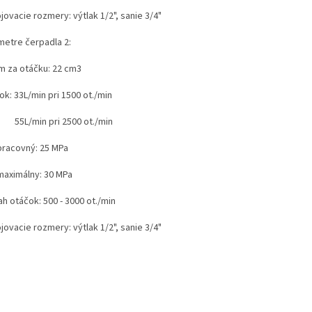
ojovacie rozmery:
výtlak 1/2", sanie 3/4"
metre čerpadla 2:
m za otáčku: 22 cm3
tok: 33L/min pri 1500 ot./min
/min pri 2500 ot./min
 pracovný: 25 MPa
 maximálny: 30 MPa
h otáčok: 500 - 3000 ot./min
ojovacie rozmery:
výtlak 1/2", sanie 3/4"