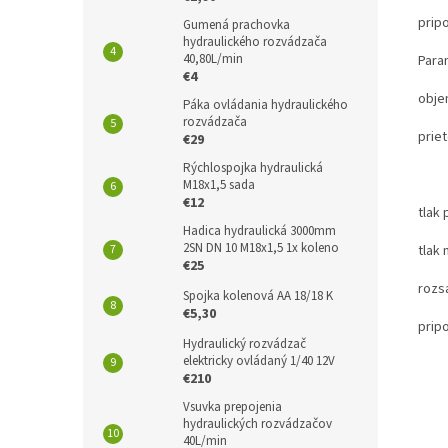
prip
Gumená prachovka
hydraulického rozvádzača
40,80L/min
Para
€4
obje
Páka ovládania hydraulického
rozvádzača
prie
€29
Rýchlospojka hydraulická
55L
M18x1,5 sada
€12
tlak
Hadica hydraulická 3000mm
2SN DN 10 M18x1,5 1x koleno
tlak
€25
rozsa
Spojka kolenová AA 18/18 K
€5,30
prip
Hydraulický rozvádzač
elektricky ovládaný 1/40 12V
€210
Vsuvka prepojenia
hydraulických rozvádzačov
40L/min