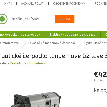
O NÁS
AKO NAKUPOVAŤ
OBCHODNÉ PODMIENKY
PODMIEN
HĽADAŤ
né joystickom cez lanovody
Elektricky ovládané rozvádzače
Č
lá tandemové
Ľavotočivé tandemové čerpadlá
Hydraulické če
raulické čerpadlo tandemové G2 ľavé 
né
notené
Podrobnosti hodnotenia
nie
€4
u
€346,34
Jednotk
Na ob
cena:
iek.