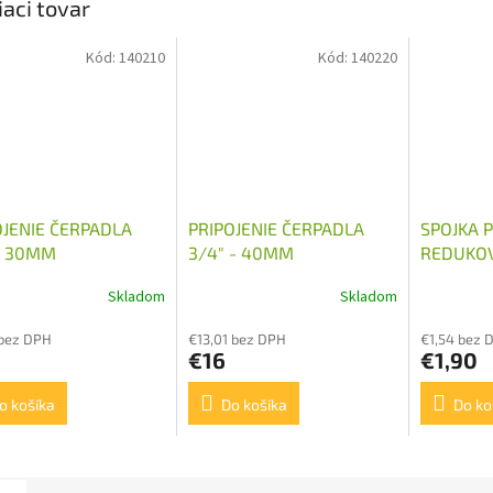
iaci tovar
Kód:
140210
Kód:
140220
OJENIE ČERPADLA
PRIPOJENIE ČERPADLA
SPOJKA 
 - 30MM
3/4" - 40MM
REDUKOV
M18X1,5
Skladom
Skladom
 bez DPH
€13,01 bez DPH
€1,54 bez 
€16
€1,90
o košíka
Do košíka
Do ko