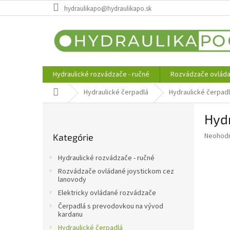
Prejsť
hydraulikapo@hydraulikapo.sk
na
obsah
Hydraulické rozvádzače - ručné
Rozvádzače ovláda
Domov
Hydraulické čerpadlá
Hydraulické čerpad
B
Hyd
o
Preskočiť
č
Priemer
Neohod
Kategórie
kategórie
n
hodnote
ý
produkt
Hydraulické rozvádzače - ručné
p
je
Rozvádzače ovládané joystickom cez
0,0
a
lanovody
z
n
Elektricky ovládané rozvádzače
5
e
hviezdič
Čerpadlá s prevodovkou na vývod
l
kardanu
Hydraulické čerpadlá