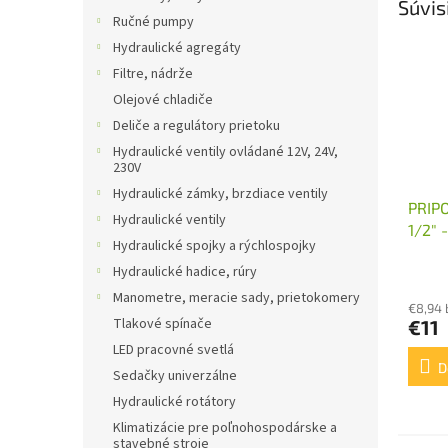
Súvis
Ručné pumpy
Hydraulické agregáty
Filtre, nádrže
Olejové chladiče
Deliče a regulátory prietoku
Hydraulické ventily ovládané 12V, 24V,
230V
Hydraulické zámky, brzdiace ventily
PRIP
Hydraulické ventily
1/2"
Hydraulické spojky a rýchlospojky
Hydraulické hadice, rúry
Manometre, meracie sady, prietokomery
€8,94
Tlakové spínače
€11
LED pracovné svetlá
D
Sedačky univerzálne
Hydraulické rotátory
Klimatizácie pre poľnohospodárske a
stavebné stroje