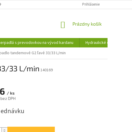
KY OCHRANY OSOBNÝCH ÚDAJOV
INFORMÁCIE O SÚBOROCH COOKIES
Prihlásenie
NÁKUPNÝ
Prázdny košík
KOŠÍK
erpadlá s prevodovkou na vývod kardanu
Hydraulické čerpadlá
rpadlo tandemové G2 ľavé 33/33 L/min
33/33 L/min
140169
26
/ ks
 bez DPH
ová
jednávku