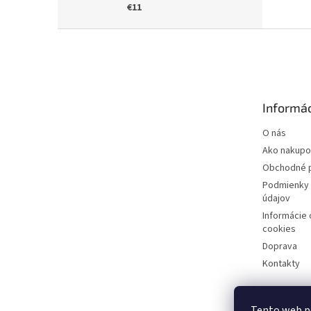
€11
Z
á
p
ä
t
Informác
i
e
O nás
Ako nakupo
Obchodné 
Podmienky 
údajov
Informácie
cookies
Doprava
Kontakty
Tento web p