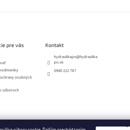
ie pre vás
Kontakt
hydraulikapo
@
hydraulika
po.sk
vať
podmienky
0940 222 787
ochrany osobných
 o súboroch
oužíva súbory cookie. Ďalším prechádzaním