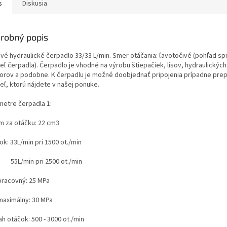
s
Diskusia
robný popis
vé hydraulické čerpadlo 33/33 L/min. Smer otáčania: ľavotočivé (
pohľad sp
deľ čerpadla
). Čerpadlo je vhodné na výrobu štiepačiek, lisov, hydraulický
torov a podobne. K čerpadlu je možné doobjednať pripojenia prípadne pre
deľ, ktorú nájdete v našej ponuke.
metre čerpadla 1:
m za otáčku: 22 cm3
tok: 33L/min pri 1500 ot./min
/min pri 2500 ot./min
 pracovný: 25 MPa
 maximálny: 30 MPa
h otáčok: 500 - 3000 ot./min