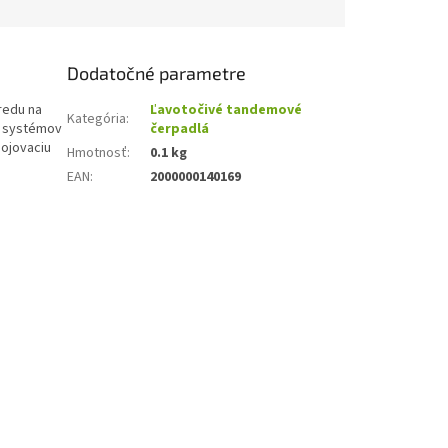
Dodatočné parametre
redu na
Ľavotočivé tandemové
Kategória
:
ch systémov
čerpadlá
pojovaciu
Hmotnosť
:
0.1 kg
EAN
:
2000000140169