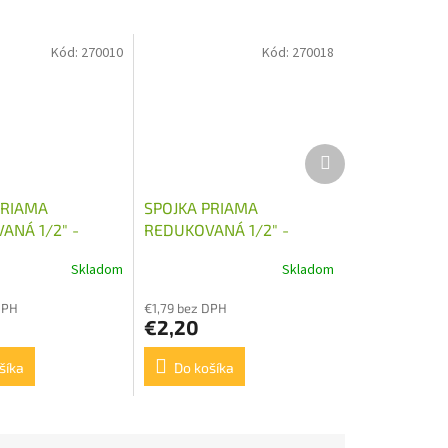
Kód:
270010
Kód:
270018
Ďalší
produkt
PRIAMA
SPOJKA PRIAMA
ANÁ 1/2" -
REDUKOVANÁ 1/2" -
M22X1,5
Skladom
Skladom
DPH
€1,79 bez DPH
€2,20
šíka
Do košíka