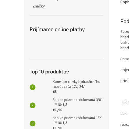
Popi
Značky
Pod
Prijímame online platby
Zubo
hria
trak
hria
Para
obje
Top 10 produktov
prie
Konektor cievky hydraulického
rozvádzača 12V, 24V
55L
€3
Spojka priama redukovaná 3/8"
tlak
- M18x1,5
€1,90
tlak
Spojka priama redukovaná 1/2"
- M18x1,5
rozsa
€1,90