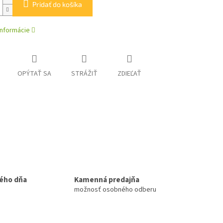
Pridať do košíka
informácie
OPÝTAŤ SA
STRÁŽIŤ
ZDIEĽAŤ
ého dňa
Kamenná predajňa
možnosť osobného odberu