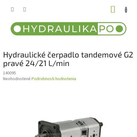
Prejsť
NÁKUP
na
obsah
KOŠÍK
Hydraulické čerpadlo tandemové G2
pravé 24/21 L/min
140095
Priemerné
Neohodnotené
Podrobnosti hodnotenia
hodnotenie
produktu
je
0,0
z
5
hviezdičiek.