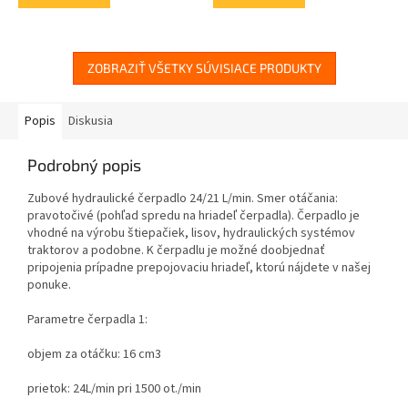
ZOBRAZIŤ VŠETKY SÚVISIACE PRODUKTY
Popis
Diskusia
Podrobný popis
Zubové hydraulické čerpadlo 24/21 L/min. Smer otáčania:
pravotočivé (
pohľad spredu na hriadeľ čerpadla
). Čerpadlo je
vhodné na výrobu štiepačiek, lisov, hydraulických systémov
traktorov a podobne. K čerpadlu je možné doobjednať
pripojenia prípadne prepojovaciu hriadeľ, ktorú nájdete v našej
ponuke.
Parametre čerpadla 1:
objem za otáčku: 16 cm3
prietok: 24L/min pri 1500 ot./min