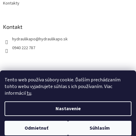
Kontakty
Kontakt
hydraulikapo
@
hydraulikapo.sk
0940 222 787
Tento web používa súbory cookie. Ďalším prechádzaním
tohto webu vyjadrujete súhlas s ich používaním. Viac
informácií
tu
.
Nastavenie
Vytvoril Shoptet
Odmietnuť
Súhlasím
Copyright 2026
HYDRAULIKA PO
. Všetky práva vyhradené.