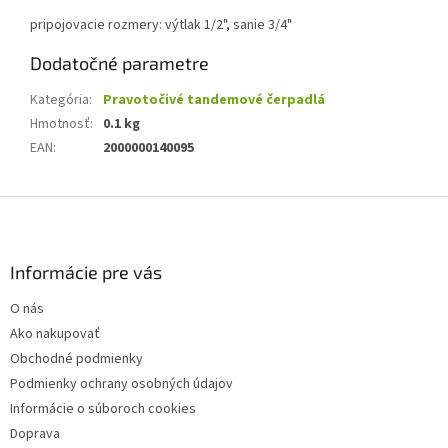
pripojovacie rozmery: výtlak 1/2", sanie 3/4"
Dodatočné parametre
Kategória
:
Pravotočivé tandemové čerpadlá
Hmotnosť
:
0.1 kg
EAN
:
2000000140095
Z
á
p
ä
Informácie pre vás
t
O nás
i
Ako nakupovať
e
Obchodné podmienky
Podmienky ochrany osobných údajov
Informácie o súboroch cookies
Doprava