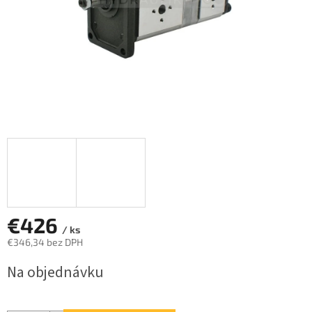
€426
/ ks
€346,34 bez DPH
Jednotková
Na objednávku
cena: