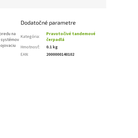
Dodatočné parametre
predu na
Pravotočivé tandemové
Kategória
:
ch systémov
čerpadlá
pojovaciu
Hmotnosť
:
0.1 kg
EAN
:
2000000140102