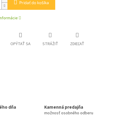
Pridať do košíka
informácie
OPÝTAŤ SA
STRÁŽIŤ
ZDIEĽAŤ
ého dňa
Kamenná predajňa
možnosť osobného odberu