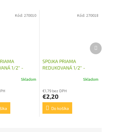
Kód:
270010
Kód:
270018
Ďalší
produkt
PRIAMA
SPOJKA PRIAMA
ANÁ 1/2" -
REDUKOVANÁ 1/2" -
M22X1,5
Skladom
Skladom
DPH
€1,79 bez DPH
€2,20
šíka
Do košíka