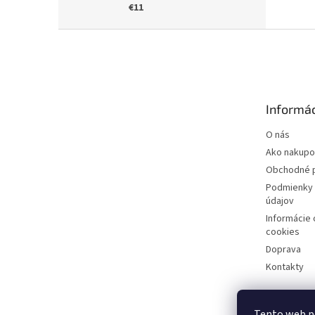
€11
Z
á
p
ä
t
Informác
i
e
O nás
Ako nakupo
Obchodné 
Podmienky 
údajov
Informácie
cookies
Doprava
Kontakty
Tento web p