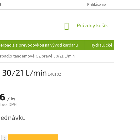
KY OCHRANY OSOBNÝCH ÚDAJOV
INFORMÁCIE O SÚBOROCH COOKIES
Prihlásenie
NÁKUPNÝ
Prázdny košík
KOŠÍK
erpadlá s prevodovkou na vývod kardanu
Hydraulické čerpadlá
erpadlo tandemové G2 pravé 30/21 L/min
 30/21 L/min
140102
26
/ ks
 bez DPH
ová
jednávku