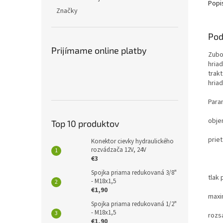
Popi
Značky
Pod
Prijímame online platby
Zubo
hria
trak
hria
Para
obje
Top 10 produktov
prie
Konektor cievky hydraulického
rozvádzača 12V, 24V
50L
€3
Spojka priama redukovaná 3/8"
tlak 
- M18x1,5
€1,90
maxi
Spojka priama redukovaná 1/2"
- M18x1,5
rozsa
€1,90