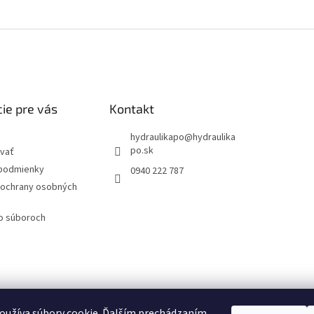
ie pre vás
Kontakt
hydraulikapo
@
hydraulika
po.sk
vať
podmienky
0940 222 787
ochrany osobných
 o súboroch
oužíva súbory cookie. Ďalším prechádzaním