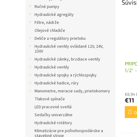
Súvis
Ručné pumpy
Hydraulické agregáty
Filtre, nádrže
Olejové chladiče
Deliče a regulátory prietoku
Hydraulické ventily ovládané 12V, 24V,
230V
Hydraulické zámky, brzdiace ventily
PRIP
Hydraulické ventily
1/2"
Hydraulické spojky a rýchlospojky
Hydraulické hadice, rúry
Manometre, meracie sady, prietokomery
€8,94
Tlakové spínače
€11
LED pracovné svetlá
D
Sedačky univerzálne
Hydraulické rotátory
Klimatizácie pre poľnohospodárske a
stavebné stroje