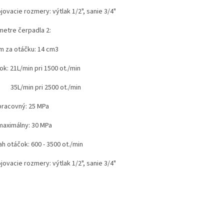
ojovacie rozmery: výtlak 1/2", sanie 3/4"
metre čerpadla 2:
m za otáčku: 14 cm3
tok: 21L/min pri 1500 ot./min
/min pri 2500 ot./min
 pracovný: 25 MPa
 maximálny: 30 MPa
h otáčok: 600 - 3500 ot./min
ojovacie rozmery: výtlak 1/2", sanie 3/4"