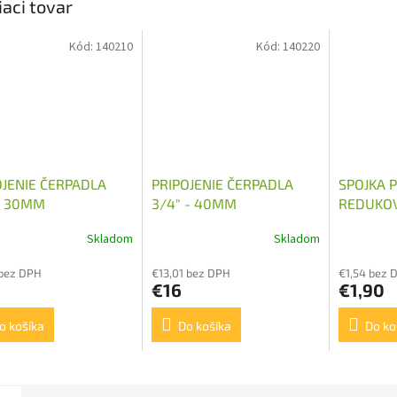
iaci tovar
Kód:
140210
Kód:
140220
OJENIE ČERPADLA
PRIPOJENIE ČERPADLA
SPOJKA 
 - 30MM
3/4" - 40MM
REDUKOV
M18X1,5
Skladom
Skladom
 bez DPH
€13,01 bez DPH
€1,54 bez 
€16
€1,90
o košíka
Do košíka
Do ko