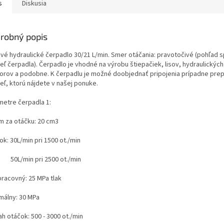
s
Diskusia
robný popis
vé hydraulické čerpadlo 30/21 L/min. Smer otáčania: pravotočivé (
pohľad s
deľ čerpadla
). Čerpadlo je vhodné na výrobu štiepačiek, lisov, hydraulický
torov a podobne. K čerpadlu je možné doobjednať pripojenia prípadne pre
deľ, ktorú nájdete v našej ponuke.
metre čerpadla 1:
m za otáčku: 20 cm3
tok: 30L/min pri 1500 ot./min
/min pri 2500 ot./min
pracovný: 25 MPa tlak
málny: 30 MPa
h otáčok: 500 - 3000 ot./min