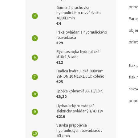
prip
Gumená prachovka
hydraulického rozvádzača
40,80L/min
Para
€4
obje
Páka ovládania hydraulického
rozvádzača
prie
€29
Rýchlospojka hydraulická
35L
M18x1,5 sada
€12
tlak
Hadica hydraulická 3000mm
2SN DN 10 M18x1,5 1x koleno
tlak
€25
rozsa
Spojka kolenová AA 18/18 K
€5,30
prip
Hydraulický rozvádzač
elektricky ovládaný 1/40 12V
€210
Vsuvka prepojenia
hydraulických rozvádzačov
40L/min