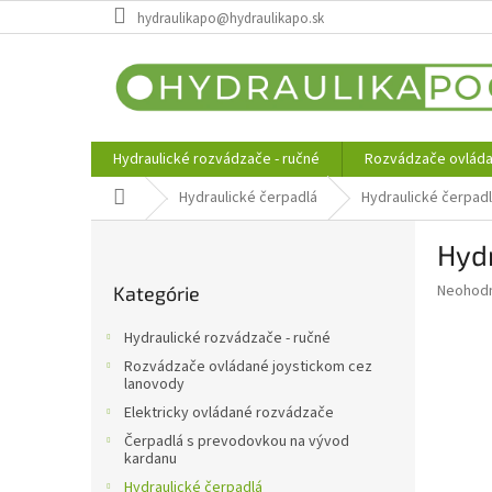
Prejsť
hydraulikapo@hydraulikapo.sk
na
obsah
Hydraulické rozvádzače - ručné
Rozvádzače ovláda
Domov
Hydraulické čerpadlá
Hydraulické čerpad
B
Hyd
o
Preskočiť
č
Priemer
Neohod
Kategórie
kategórie
n
hodnote
ý
produkt
Hydraulické rozvádzače - ručné
p
je
Rozvádzače ovládané joystickom cez
0,0
a
lanovody
z
n
Elektricky ovládané rozvádzače
5
e
hviezdič
Čerpadlá s prevodovkou na vývod
l
kardanu
Hydraulické čerpadlá