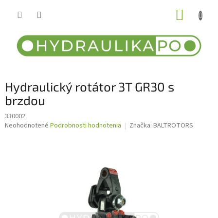
Prejsť
NÁKUP
na
obsah
KOŠÍK
Hydraulický rotátor 3T GR30 s
brzdou
330002
Priemerné
Neohodnotené
Podrobnosti hodnotenia
Značka:
BALTROTORS
hodnotenie
produktu
je
0,0
z
5
hviezdičiek.