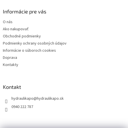
p
ä
Informácie pre vás
t
O nás
i
Ako nakupovať
e
Obchodné podmienky
Podmienky ochrany osobných údajov
Informácie o súboroch cookies
Doprava
Kontakty
Kontakt
hydraulikapo
@
hydraulikapo.sk
0940 222 787