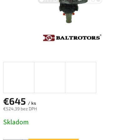
€645
/ ks
€524,39 bez DPH
Jednotková
Skladom
cena: