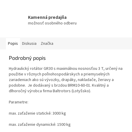
Kamenná predajňa
možnosť osobného odberu
Popis
Diskusia
Značka
Podrobný popis
Hydraulický rotátor GR30 s maximálnou nosnosťou 3 T, určený na
použitie v rôznych poľnohospodárskych a priemyselných
zariadeniach ako sú vývozky, drapáky, nakladače, žeriavy a
podobne. Je dodávaný s brzdou
BRM10-60-01.
Kvalitný a
dlhoročný výrobca firma Baltrotors (Lotyšsko).
Parametre:
max. zaťaženie statické: 3000 kg
max. zaťaženie dynamické: 1500 kg