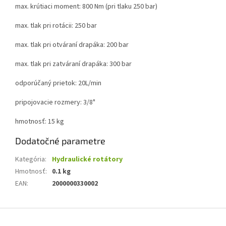
max. krútiaci moment: 800 Nm (pri tlaku 250 bar)
max. tlak pri rotácii: 250 bar
max. tlak pri otváraní drapáka: 200 bar
max. tlak pri zatváraní drapáka: 300 bar
odporúčaný prietok: 20L/min
pripojovacie rozmery: 3/8"
hmotnosť: 15 kg
Dodatočné parametre
Kategória
:
Hydraulické rotátory
Hmotnosť
:
0.1 kg
EAN
:
2000000330002
Z
á