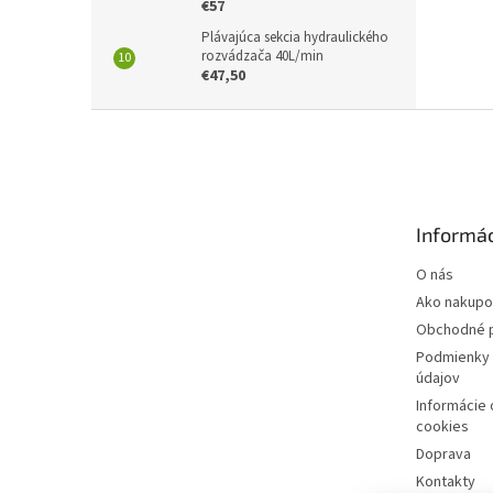
€57
Plávajúca sekcia hydraulického
rozvádzača 40L/min
€47,50
Z
á
p
ä
t
Informác
i
e
O nás
Ako nakupo
Obchodné 
Podmienky 
údajov
Informácie
cookies
Doprava
Kontakty