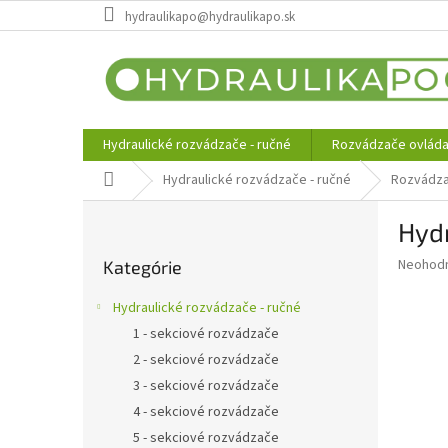
Prejsť
hydraulikapo@hydraulikapo.sk
na
obsah
Hydraulické rozvádzače - ručné
Rozvádzače ovláda
Domov
Hydraulické rozvádzače - ručné
Rozvádza
B
Hydr
o
Preskočiť
č
Priemer
Neohod
Kategórie
kategórie
n
hodnote
ý
produkt
Hydraulické rozvádzače - ručné
p
je
1 - sekciové rozvádzače
0,0
a
z
2 - sekciové rozvádzače
n
5
e
3 - sekciové rozvádzače
hviezdič
l
4 - sekciové rozvádzače
5 - sekciové rozvádzače