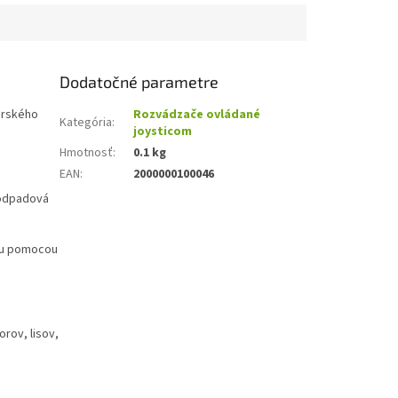
Dodatočné parametre
arského
Rozvádzače ovládané
Kategória
:
joysticom
Hmotnosť
:
0.1 kg
EAN
:
2000000100046
 odpadová
čku pomocou
rov, lisov,