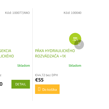
Kód:
100077/ANO
Kód:
100040
€64
–14 %
Ďalší
produkt
SEKCIA
PÁKA HYDRAULICKÉHO
ICKÉHO
ROZVÁDZAČA +1X
AČA 40L/MIN
VYPÍNAČ
Skladom
Skladom
z
€44,72 bez DPH
€55
0
DETAIL
Do košíka