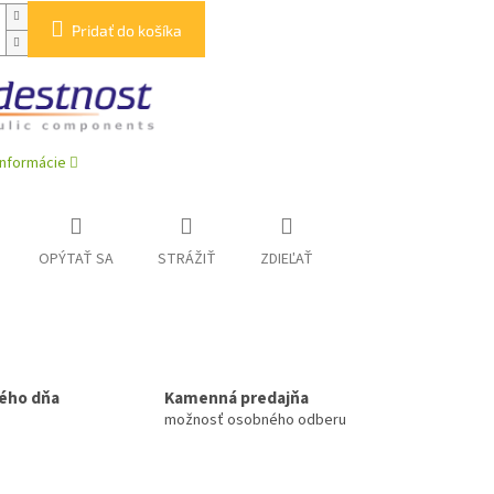
Pridať do košíka
informácie
OPÝTAŤ SA
STRÁŽIŤ
ZDIEĽAŤ
ého dňa
Kamenná predajňa
možnosť osobného odberu