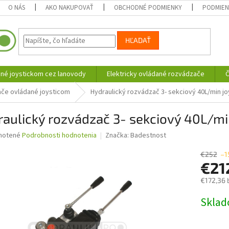
O NÁS
AKO NAKUPOVAŤ
OBCHODNÉ PODMIENKY
PODMIEN
HĽADAŤ
né joystickom cez lanovody
Elektricky ovládané rozvádzače
Č
če ovládané joysticom
Hydraulický rozvádzač 3- sekciový 40L/min jo
aulický rozvádzač 3- sekciový 40L/min
né
notené
Podrobnosti hodnotenia
Značka:
Badestnost
nie
u
€252
–1
€21
€172,36 
Jednotk
Skla
iek.
cena: