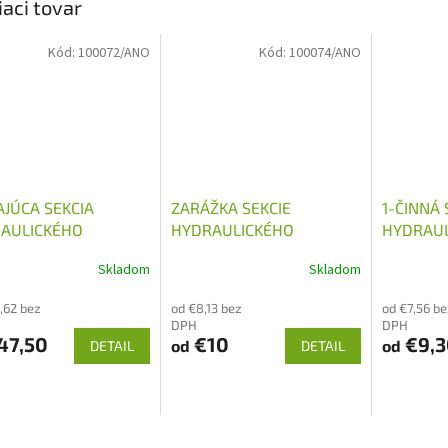
iaci tovar
Kód:
100072/ANO
Kód:
100074/ANO
AJÚCA SEKCIA
ZARÁŽKA SEKCIE
1-ČINNÁ 
AULICKÉHO
HYDRAULICKÉHO
HYDRAUL
ÁDZAČA 40L/MIN
ROZVÁDZAČA 40L/MIN
ROZVÁDZ
Skladom
Skladom
,62 bez
od €8,13 bez
od €7,56 be
DPH
DPH
47,50
€10
€9,3
od
od
DETAIL
DETAIL