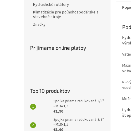
Hydraulické rotátory
Popi
Klimatizácie pre poľnohospodárske a
stavebné stroje
Značky
Pod
Hydr
výro
Prijímame online platby
Vsta
Maxi
vetva
N - 
vsuv
Top 10 produktov
Možno
Spojka priama redukovaná 3/8"
- M16x1,5
Hydr
€1,90
štie
Spojka priama redukovaná 3/8"
- M18x1,5
€1,90