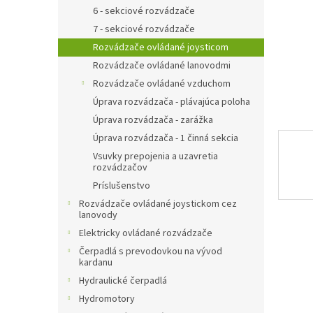
6 - sekciové rozvádzače
7 - sekciové rozvádzače
Rozvádzače ovládané joysticom
Rozvádzače ovládané lanovodmi
Rozvádzače ovládané vzduchom
Úprava rozvádzača - plávajúca poloha
Úprava rozvádzača - zarážka
Úprava rozvádzača - 1 činná sekcia
Vsuvky prepojenia a uzavretia
rozvádzačov
Príslušenstvo
Rozvádzače ovládané joystickom cez
lanovody
Elektricky ovládané rozvádzače
Čerpadlá s prevodovkou na vývod
kardanu
Hydraulické čerpadlá
Hydromotory