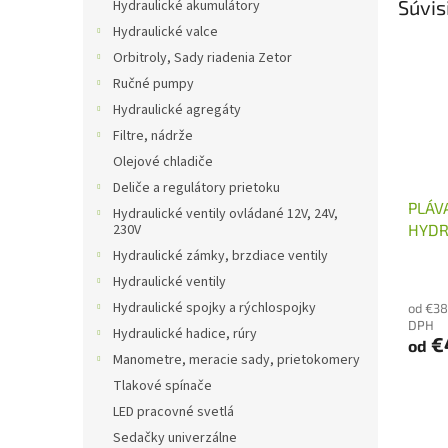
Súvis
Hydraulické akumulátory
Hydraulické valce
Orbitroly, Sady riadenia Zetor
Ručné pumpy
Hydraulické agregáty
Filtre, nádrže
Olejové chladiče
Deliče a regulátory prietoku
PLÁV
Hydraulické ventily ovládané 12V, 24V,
HYDR
230V
ROZV
Hydraulické zámky, brzdiace ventily
Hydraulické ventily
Hydraulické spojky a rýchlospojky
od €38
DPH
Hydraulické hadice, rúry
€
od
Manometre, meracie sady, prietokomery
Tlakové spínače
LED pracovné svetlá
Sedačky univerzálne