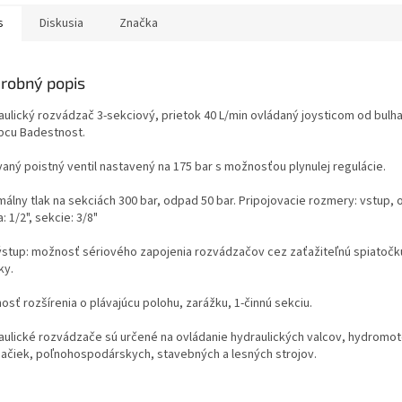
s
Diskusia
Značka
robný popis
aulický rozvádzač 3-sekciový, prietok 40 L/min ovládaný joysticom
od bulh
bcu Badestnost
.
vaný poistný ventil nastavený na 175 bar s možnosťou plynulej regulácie.
málny tlak na sekciách 300 bar, odpad 50 bar. Pripojovacie rozmery: vstup,
: 1/2", sekcie: 3/8"
výstup: možnosť sériového zapojenia rozvádzačov cez zaťažiteľnú spiato
ky.
sť rozšírenia o plávajúcu polohu, zarážku, 1-činnú sekciu.
aulické rozvádzače sú určené na ovládanie hydraulických valcov, hydromoto
pačiek, poľnohospodárskych, stavebných a lesných strojov.