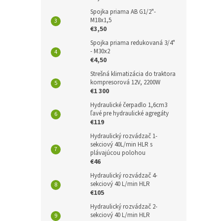
Spojka priama AB G1/2"-
M18x1,5
€3,50
Spojka priama redukovaná 3/4"
- M30x2
€4,50
Strešná klimatizácia do traktora
kompresorová 12V, 2200W
€1 300
Hydraulické čerpadlo 1,6cm3
ľavé pre hydraulické agregáty
€119
Hydraulický rozvádzač 1-
sekciový 40L/min HLR s
plávajúcou polohou
€46
Hydraulický rozvádzač 4-
sekciový 40 L/min HLR
€105
Hydraulický rozvádzač 2-
sekciový 40 L/min HLR