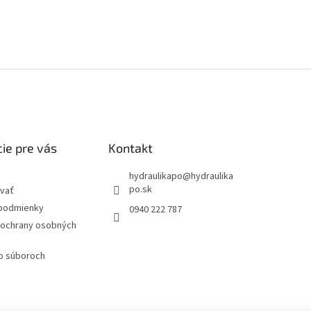
ie pre vás
Kontakt
hydraulikapo
@
hydraulika
po.sk
vať
podmienky
0940 222 787
ochrany osobných
 o súboroch