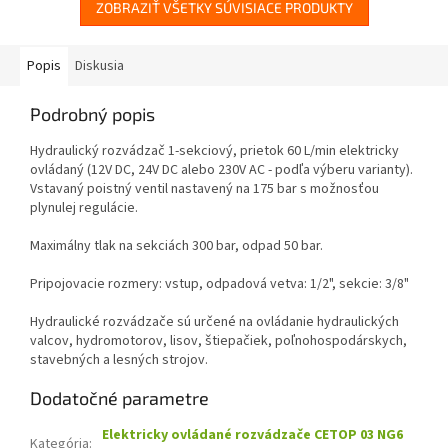
ZOBRAZIŤ VŠETKY SÚVISIACE PRODUKTY
Popis
Diskusia
Podrobný popis
Hydraulický rozvádzač 1-sekciový, prietok 60 L/min elektricky
ovládaný
(12V DC, 24V DC alebo 230V AC - podľa výberu varianty)
.
Vstavaný poistný ventil nastavený na 175 bar s možnosťou
plynulej regulácie.
Maximálny tlak na sekciách 300 bar, odpad 50 bar.
Pripojovacie rozmery: vstup, odpadová vetva: 1/2", sekcie: 3/8"
Hydraulické rozvádzače sú určené na ovládanie hydraulických
valcov, hydromotorov, lisov, štiepačiek, poľnohospodárskych,
stavebných a lesných strojov.
Dodatočné parametre
Elektricky ovládané rozvádzače CETOP 03 NG6
Kategória
: