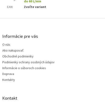
do 60 L/min
EAN
:
Zvoľte variant
Z
á
p
ä
Informácie pre vás
t
O nás
i
Ako nakupovať
e
Obchodné podmienky
Podmienky ochrany osobných údajov
Informácie o súboroch cookies
Doprava
Kontakty
Kontakt