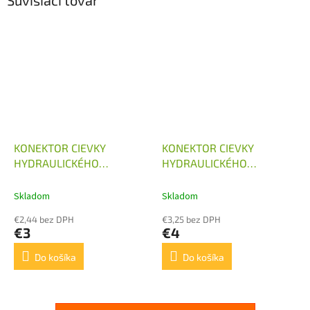
Súvisiaci tovar
KONEKTOR CIEVKY
KONEKTOR CIEVKY
HYDRAULICKÉHO
HYDRAULICKÉHO
ROZVÁDZAČA 12V, 24V
ROZVÁDZAČA 240V S
USMERŇOVAČOM
Skladom
Skladom
€2,44 bez DPH
€3,25 bez DPH
€3
€4
Do košíka
Do košíka