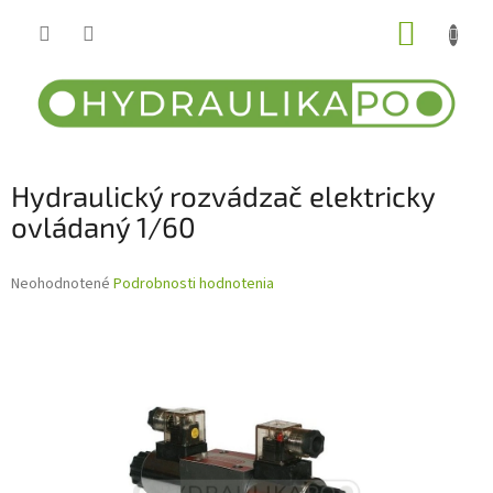
Prejsť
NÁKUP
na
obsah
KOŠÍK
Hydraulický rozvádzač elektricky
ovládaný 1/60
Priemerné
Neohodnotené
Podrobnosti hodnotenia
hodnotenie
produktu
je
0,0
z
5
hviezdičiek.