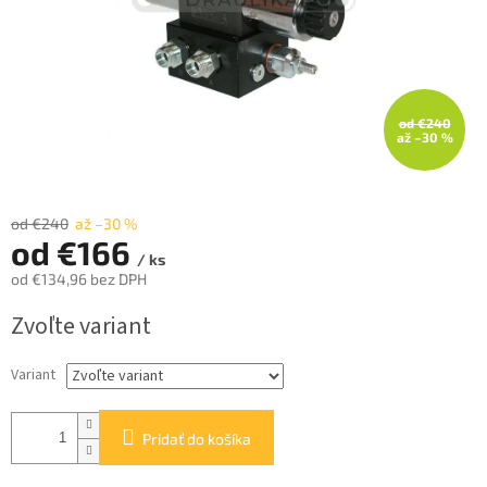
od €240
až –30 %
od €240
až –30 %
od
€166
/ ks
od
€134,96
bez DPH
Jednotková
Zvoľte variant
cena:
Variant
Pridať do košíka